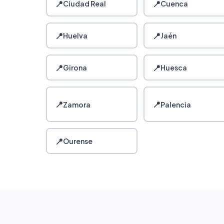
📍
📍
Ciudad Real
Cuenca
📍
📍
Huelva
Jaén
📍
📍
Girona
Huesca
📍
📍
Zamora
Palencia
📍
Ourense