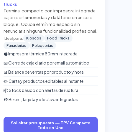
trucks
Terminal compacto con impresora integrada,
cajón portamonedas y datáfono en un solo
bloque. Ocupa el mínimo espacio sin
renunciar a ninguna funcionalidad profesional.
Kioscos
Food Trucks
Ideal para:
Panaderías
Peluquerías
🖨️ Impresora térmica 80mm integrada
📧 Cierre de caja diario por email automático
📊 Balance de ventas por producto y hora
✏️ Carta y productos editables al instante
📦 Stock básico con alertas de ruptura
💳 Bizum, tarjeta y efectivo integrados
Solicitar presupuesto — TPV Compacto
Todo en Uno