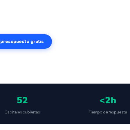
ema intuitivo y conectado para gestionar tu negocio des
. VeriFactu incluido. Disponible en las 52 capitales de
e 499€.
r presupuesto gratis
✅
📦
🔒
5
(87 reseñas)
VeriFactu incluido
Envío a toda España
Sin cuotas 
52
<2h
Capitales cubiertas
Tiempo de respuesta