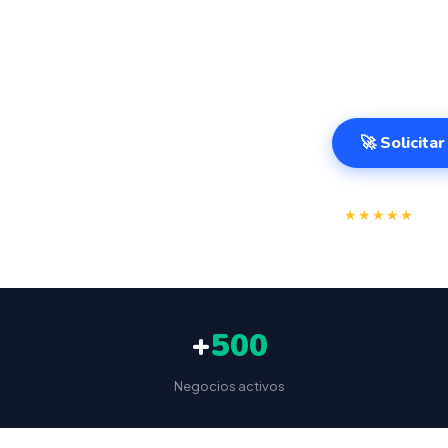
variable. Sist
cualquier lugar
España. Desd
🚀 Solicita
⭐
★★★★★
4.9/
+
500
Negocios activos