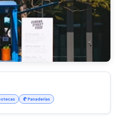
scotecas
🥐 Panaderías