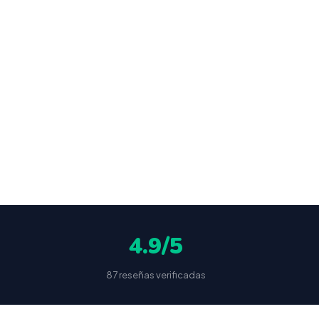
de
ocultas
4.9/5
87 reseñas verificadas