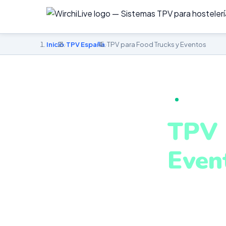
Inicio
›
TPV España
›
TPV para Food Trucks y Eventos
TPV PARA FO
TPV 
Even
en t
TPV móvil ada