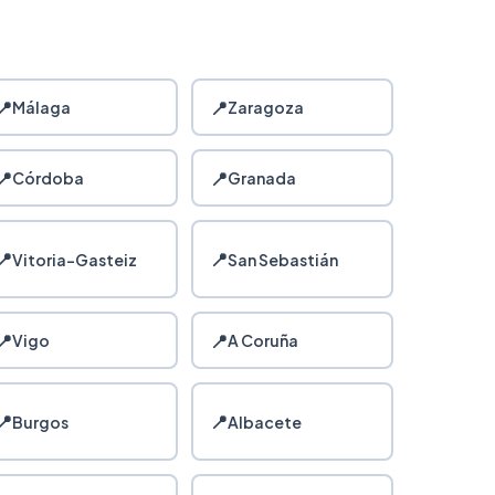
📍
📍
Málaga
Zaragoza
📍
📍
Córdoba
Granada
📍
📍
Vitoria-Gasteiz
San Sebastián
📍
📍
Vigo
A Coruña
📍
📍
Burgos
Albacete