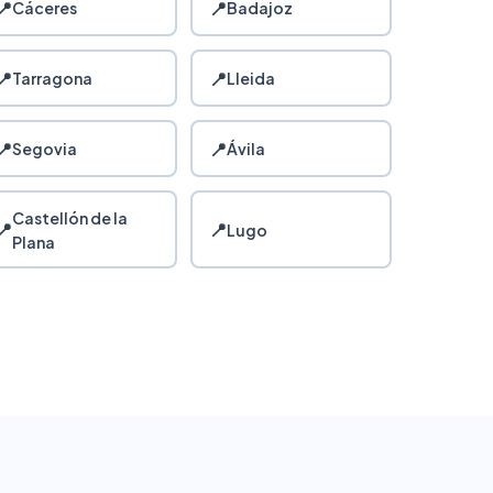
📍
📍
Cáceres
Badajoz
📍
📍
Tarragona
Lleida
📍
📍
Segovia
Ávila
Castellón de la
📍
📍
Lugo
Plana