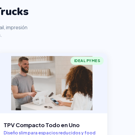
rucks
il, impresión
.
IDEAL PYMES
TPV Compacto Todo en Uno
Diseño slim para espacios reducidos y food