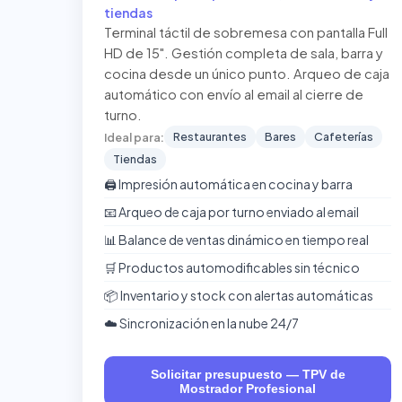
tiendas
Terminal táctil de sobremesa con pantalla Full
HD de 15". Gestión completa de sala, barra y
cocina desde un único punto. Arqueo de caja
automático con envío al email al cierre de
turno.
Restaurantes
Bares
Cafeterías
Ideal para:
Tiendas
🖨️ Impresión automática en cocina y barra
📧 Arqueo de caja por turno enviado al email
📊 Balance de ventas dinámico en tiempo real
🛒 Productos automodificables sin técnico
📦 Inventario y stock con alertas automáticas
☁️ Sincronización en la nube 24/7
Solicitar presupuesto — TPV de
Mostrador Profesional