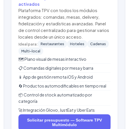
activados
Plataforma TPV con todos los módulos
integrados: comandas, mesas, delivery,
fidelización y estadísticas avanzadas. Panel
de control centralizado para gestionar varios
locales desde un único acceso.
Restaurantes
Hoteles
Cadenas
Ideal para:
Multi-local
🗺️ Plano visual de mesas interactivo
📋 Comandas digitales por mesa y barra
📱 App de gestión remota iOS y Android
🔄 Productos automodificables en tiempo real
📦 Control de stock automatizado por
categoría
🚀 Integración Glovo, JustEat y Uber Eats
Solicitar presupuesto — Software TPV
Multimódulo