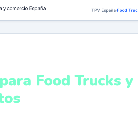
TPV España
›
Food Truc
OD TRUCKS Y EVENTOS · TODA ESPAÑA · DESDE 499€
para Food Trucks y
tos
oda España
ptado para eventos, mercados y zonas con conectivida