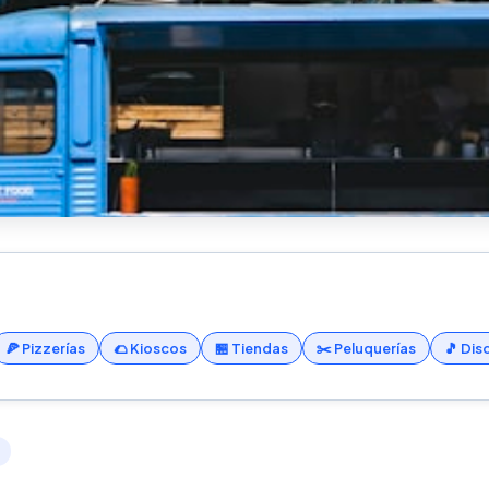
🍕 Pizzerías
🌮 Kioscos
🏪 Tiendas
✂️ Peluquerías
🎵 Di