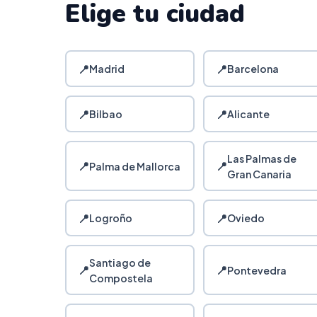
Elige tu ciudad
📍
📍
Madrid
Barcelona
📍
📍
Bilbao
Alicante
Las Palmas de
📍
📍
Palma de Mallorca
Gran Canaria
📍
📍
Logroño
Oviedo
Santiago de
📍
📍
Pontevedra
Compostela