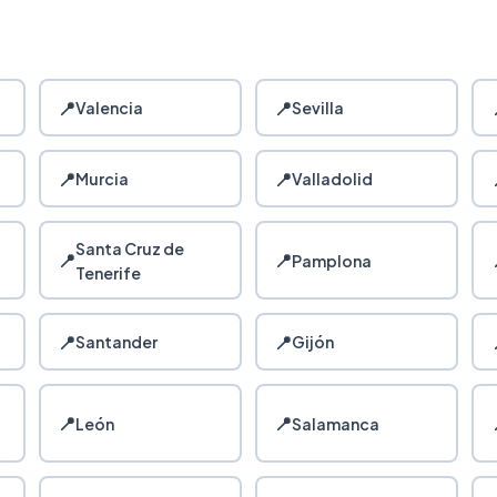
📍
📍
Valencia
Sevilla
📍
📍
Murcia
Valladolid
Santa Cruz de
📍
📍
Pamplona
Tenerife
📍
📍
Santander
Gijón
📍
📍
León
Salamanca