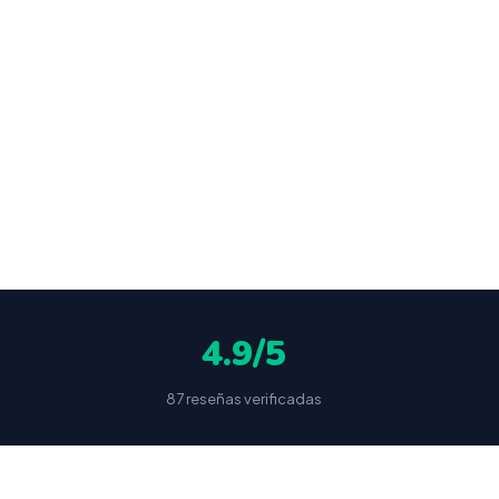
ocultas
4.9/5
87 reseñas verificadas