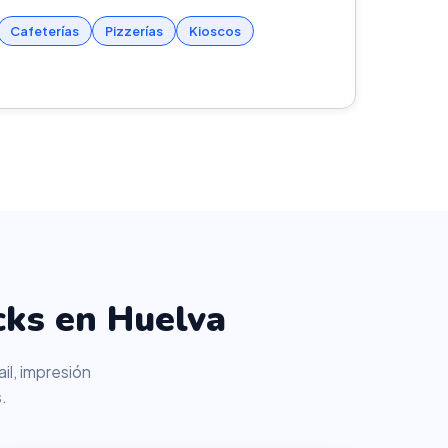
Cafeterías
Pizzerías
Kioscos
cks en Huelva
il, impresión
.