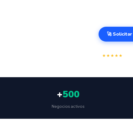
variable. Sist
Huelva desde c
🚀 Solicita
⭐
★★★★★
4.9/
+
500
Negocios activos