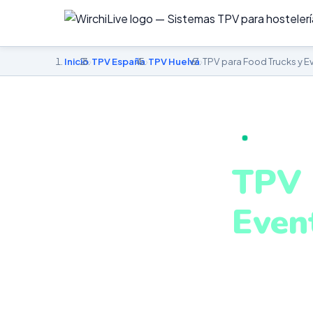
Inicio
›
TPV España
›
TPV Huelva
›
TPV para Food Trucks y E
TPV PARA FO
TPV 
Even
en H
TPV móvil ada