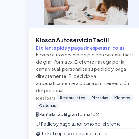
Kiosco Autoservicio Táctil
El cliente pide y paga sin esperas ni colas
Kiosco autoservicio de pie con pantalla táctil
de gran formato. El cliente navega por la
carta visual, personaliza su pedido y paga
directamente. El pedido va
automáticamente a cocina sin intervención
del personal.
Restaurantes
Pizzerías
Kioscos
Ideal para:
Cadenas
🖥️ Pantalla táctil gran formato 21"
🛒 Pedido y pago autónomo por el cliente
🖨️ Ticket impreso o enviado al móvil