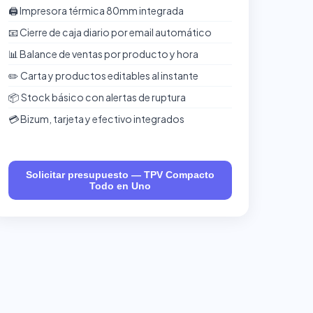
🖨️ Impresora térmica 80mm integrada
📧 Cierre de caja diario por email automático
📊 Balance de ventas por producto y hora
✏️ Carta y productos editables al instante
📦 Stock básico con alertas de ruptura
💳 Bizum, tarjeta y efectivo integrados
Solicitar presupuesto — TPV Compacto
Todo en Uno