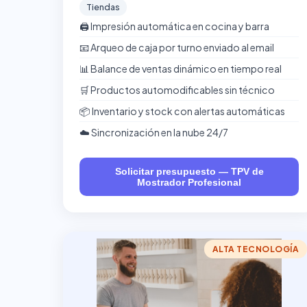
Tiendas
🖨️ Impresión automática en cocina y barra
📧 Arqueo de caja por turno enviado al email
📊 Balance de ventas dinámico en tiempo real
🛒 Productos automodificables sin técnico
📦 Inventario y stock con alertas automáticas
☁️ Sincronización en la nube 24/7
Solicitar presupuesto — TPV de
Mostrador Profesional
ALTA TECNOLOGÍA