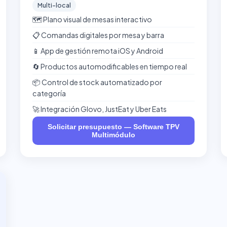
Multi-local
🗺️ Plano visual de mesas interactivo
📋 Comandas digitales por mesa y barra
📱 App de gestión remota iOS y Android
🔄 Productos automodificables en tiempo real
📦 Control de stock automatizado por
categoría
🚀 Integración Glovo, JustEat y Uber Eats
Solicitar presupuesto — Software TPV
Multimódulo