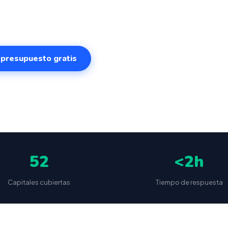
ema intuitivo y conectado para gestionar tu negocio en
ualquier lugar. VeriFactu incluido. Desde 499€.
r presupuesto gratis
✅
📦
🔒
5
(87 reseñas)
VeriFactu incluido
Envío a toda España
Sin cuotas 
52
<2h
Capitales cubiertas
Tiempo de respuesta