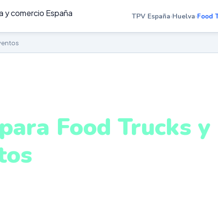
TPV España
›
Huelva
›
Food 
ventos
OD TRUCKS Y EVENTOS EN HUELVA
para Food Trucks y
tos
uelva
ptado para eventos, mercados y zonas con conectivida