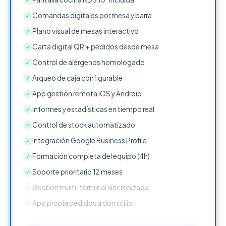
Comandas digitales por mesa y barra
✓
Plano visual de mesas interactivo
✓
Carta digital QR + pedidos desde mesa
✓
Control de alérgenos homologado
✓
Arqueo de caja configurable
✓
App gestión remota iOS y Android
✓
Informes y estadísticas en tiempo real
✓
Control de stock automatizado
✓
Integración Google Business Profile
✓
Formación completa del equipo (4h)
✓
Soporte prioritario 12 meses
✓
Gestión multi-terminal sincronizada
✕
App propia pedidos a domicilio
✕