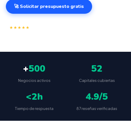
🚀 Solicitar presupuesto gratis
⭐
✅
★★★★★
4.9/5
(87 reseñas)
VeriFactu incluido
📦
🔒
Envío a toda España
Sin cuotas ocultas
+
500
52
Negocios activos
Capitales cubiertas
<2h
4.9/5
Tiempo de respuesta
87 reseñas verificadas