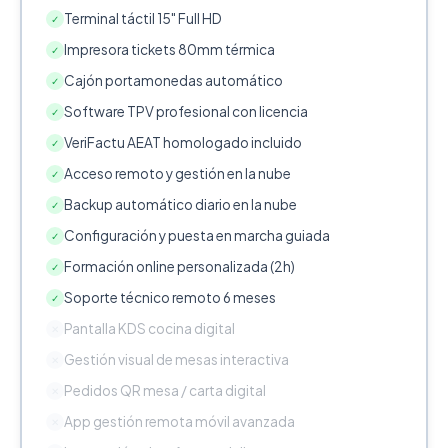
Terminal táctil 15" Full HD
✓
Impresora tickets 80mm térmica
✓
Cajón portamonedas automático
✓
Software TPV profesional con licencia
✓
VeriFactu AEAT homologado incluido
✓
Acceso remoto y gestión en la nube
✓
Backup automático diario en la nube
✓
Configuración y puesta en marcha guiada
✓
Formación online personalizada (2h)
✓
Soporte técnico remoto 6 meses
✓
Pantalla KDS cocina digital
✕
Gestión visual de mesas interactiva
✕
Pedidos QR mesa / carta digital
✕
App gestión remota móvil avanzada
✕