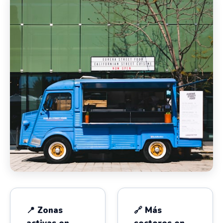
📍 Zonas
🔗 Más