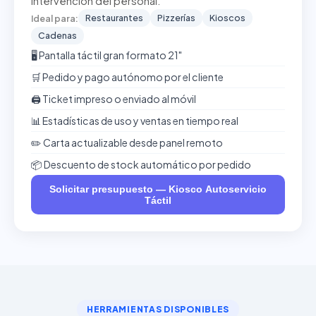
intervención del personal.
Restaurantes
Pizzerías
Kioscos
Ideal para:
Cadenas
🖥️ Pantalla táctil gran formato 21"
🛒 Pedido y pago autónomo por el cliente
🖨️ Ticket impreso o enviado al móvil
📊 Estadísticas de uso y ventas en tiempo real
✏️ Carta actualizable desde panel remoto
📦 Descuento de stock automático por pedido
Solicitar presupuesto — Kiosco Autoservicio
Táctil
HERRAMIENTAS DISPONIBLES