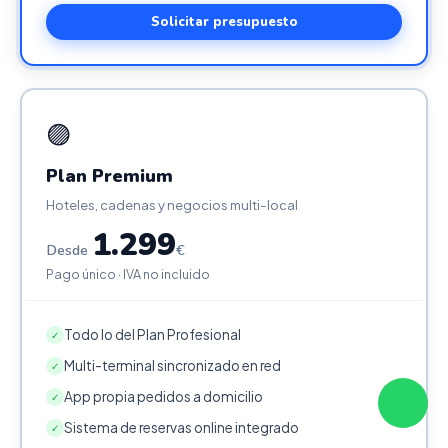
Solicitar presupuesto
🟣
Plan Premium
Hoteles, cadenas y negocios multi-local
1.299
Desde
€
Pago único · IVA no incluido
Todo lo del Plan Profesional
✓
Multi-terminal sincronizado en red
✓
App propia pedidos a domicilio
✓
Sistema de reservas online integrado
✓