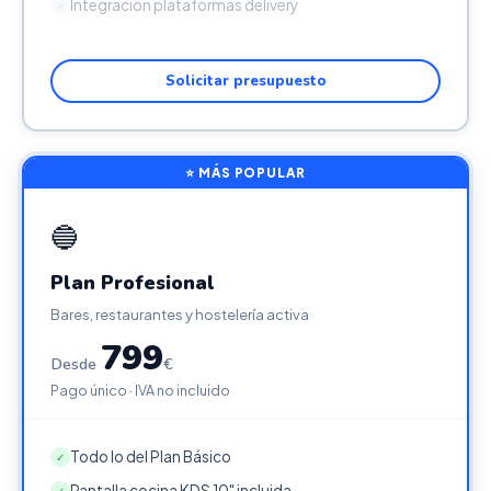
Integración plataformas delivery
✕
Solicitar presupuesto
⭐ MÁS POPULAR
🔵
Plan Profesional
Bares, restaurantes y hostelería activa
799
Desde
€
Pago único · IVA no incluido
Todo lo del Plan Básico
✓
Pantalla cocina KDS 10" incluida
✓