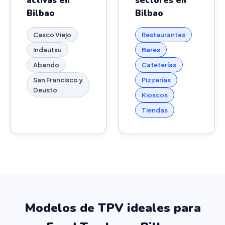
activas en
sectores en
Bilbao
Bilbao
Casco Viejo
Restaurantes
Indautxu
Bares
Abando
Cafeterías
San Francisco y
Pizzerías
Deusto
Kioscos
Tiendas
Modelos de TPV ideales para