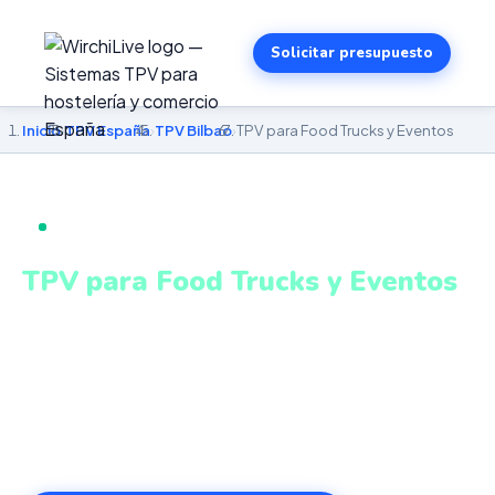
Solicitar presupuesto
Inicio
›
TPV España
›
TPV Bilbao
›
TPV para Food Trucks y Eventos
TPV PARA FOOD TRUCKS Y EVENTOS EN BILBAO
TPV para Food Trucks y Eventos
en Bilbao
TPV móvil adaptado para eventos, mercados y zonas
con conectividad variable. Sistema intuitivo y conectado
para gestionar tu negocio en Bilbao desde cualquier
lugar. VeriFactu incluido. Desde 499€.