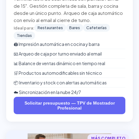
de 15". Gestión completa de sala, barra y cocina
desde un único punto. Arqueo de caja automático
con envío al email al cierre de turno.
Restaurantes
Bares
Cafeterías
Ideal para:
Tiendas
🖨️ Impresión automática en cocina y barra
📧 Arqueo de caja por turno enviado al email
📊 Balance de ventas dinámico en tiempo real
🛒 Productos automodificables sin técnico
📦 Inventario y stock con alertas automáticas
☁️ Sincronización en la nube 24/7
Solicitar presupuesto — TPV de Mostrador
Profesional
MÁS COMPLETO