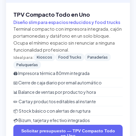
TPV Compacto Todo en Uno
Diseño slim para espacios reducidos y food trucks
Terminal compacto con impresora integrada, cajón
portamonedas y datáfono en un solo bloque.
Ocupa el mínimo espacio sin renunciar a ninguna
funcionalidad profesional.
Kioscos
Food Trucks
Panaderías
Ideal para:
Peluquerías
🖨️ Impresora térmica 80mm integrada
📧 Cierre de caja diario por email automático
📊 Balance de ventas por producto y hora
✏️ Carta y productos editables al instante
📦 Stock básico con alertas de ruptura
💳 Bizum, tarjeta y efectivo integrados
Solicitar presupuesto — TPV Compacto Todo
en Uno