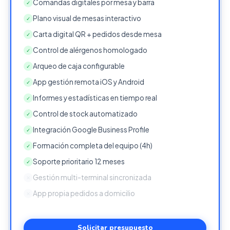
Comandas digitales por mesa y barra
✓
Plano visual de mesas interactivo
✓
Carta digital QR + pedidos desde mesa
✓
Control de alérgenos homologado
✓
Arqueo de caja configurable
✓
App gestión remota iOS y Android
✓
Informes y estadísticas en tiempo real
✓
Control de stock automatizado
✓
Integración Google Business Profile
✓
Formación completa del equipo (4h)
✓
Soporte prioritario 12 meses
✓
Gestión multi-terminal sincronizada
✕
App propia pedidos a domicilio
✕
Solicitar presupuesto