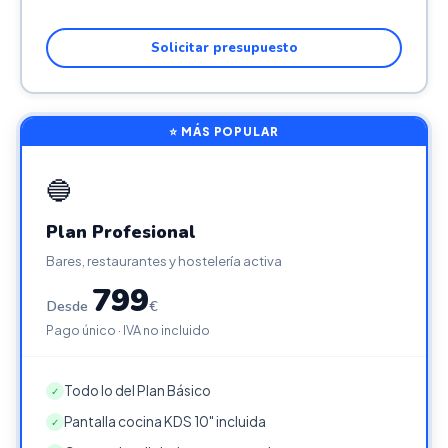
Solicitar presupuesto
⭐ MÁS POPULAR
🔵
Plan Profesional
Bares, restaurantes y hostelería activa
799
Desde
€
Pago único · IVA no incluido
Todo lo del Plan Básico
✓
Pantalla cocina KDS 10" incluida
✓