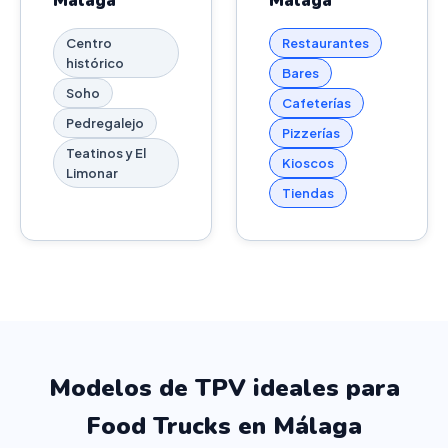
Málaga
Málaga
Centro
Restaurantes
histórico
Bares
Soho
Cafeterías
Pedregalejo
Pizzerías
Teatinos y El
Kioscos
Limonar
Tiendas
Modelos de TPV ideales para
Food Trucks en Málaga