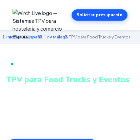
Solicitar presupuesto
Inicio
›
TPV España
›
TPV Málaga
›
TPV para Food Trucks y Eventos
TPV PARA FOOD TRUCKS Y EVENTOS EN MÁLAGA
TPV para Food Trucks y Eventos
en Málaga
TPV móvil adaptado para eventos, mercados y zonas
con conectividad variable. Sistema intuitivo y conectado
para gestionar tu negocio en Málaga desde cualquier
lugar. VeriFactu incluido. Desde 499€.