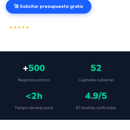
🚀 Solicitar presupuesto gratis
⭐
✅
★★★★★
4.9/5
(87 reseñas)
VeriFactu incluido
📦
🔒
Envío a toda España
Sin cuotas ocultas
+
500
52
Negocios activos
Capitales cubiertas
<2h
4.9/5
Tiempo de respuesta
87 reseñas verificadas