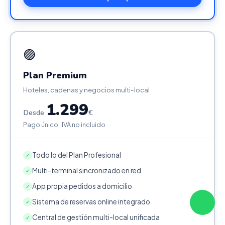
🟣
Plan Premium
Hoteles, cadenas y negocios multi-local
1.299
Desde
€
Pago único · IVA no incluido
Todo lo del Plan Profesional
✓
Multi-terminal sincronizado en red
✓
App propia pedidos a domicilio
✓
Sistema de reservas online integrado
✓
Central de gestión multi-local unificada
✓