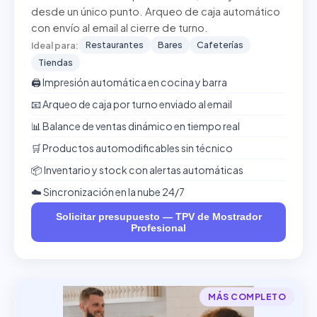
desde un único punto. Arqueo de caja automático
con envío al email al cierre de turno.
Restaurantes
Bares
Cafeterías
Ideal para:
Tiendas
🖨️ Impresión automática en cocina y barra
📧 Arqueo de caja por turno enviado al email
📊 Balance de ventas dinámico en tiempo real
🛒 Productos automodificables sin técnico
📦 Inventario y stock con alertas automáticas
☁️ Sincronización en la nube 24/7
Solicitar presupuesto — TPV de Mostrador
Profesional
MÁS COMPLETO