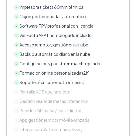
Impresora tickets 80mm térmica
✓
Cajón portamonedas automático
✓
Software TPV profesional con licencia
✓
VeriFactu AEAT homologado incluido
✓
Acceso remoto y gestión en la nube
✓
Backup automático diario en la nube
✓
Configuración y puesta en marcha guiada
✓
Formación online personalizada (2h)
✓
Soporte técnico remoto 6 meses
✓
Pantalla KDS cocina digital
✕
Gestión visual de mesas interactiva
✕
Pedidos QR mesa / carta digital
✕
App gestión remota móvil avanzada
✕
Integración plataformas delivery
✕