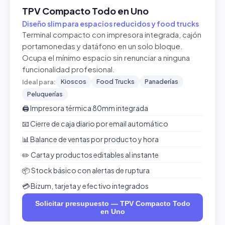
TPV Compacto Todo en Uno
Diseño slim para espacios reducidos y food trucks
Terminal compacto con impresora integrada, cajón
portamonedas y datáfono en un solo bloque.
Ocupa el mínimo espacio sin renunciar a ninguna
funcionalidad profesional.
Kioscos
Food Trucks
Panaderías
Ideal para:
Peluquerías
🖨️ Impresora térmica 80mm integrada
📧 Cierre de caja diario por email automático
📊 Balance de ventas por producto y hora
✏️ Carta y productos editables al instante
📦 Stock básico con alertas de ruptura
💳 Bizum, tarjeta y efectivo integrados
Solicitar presupuesto — TPV Compacto Todo
en Uno