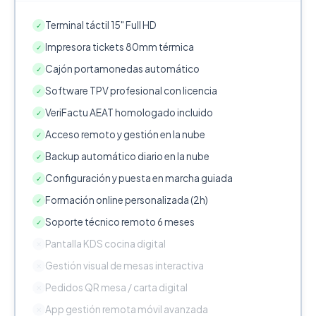
Terminal táctil 15" Full HD
✓
Impresora tickets 80mm térmica
✓
Cajón portamonedas automático
✓
Software TPV profesional con licencia
✓
VeriFactu AEAT homologado incluido
✓
Acceso remoto y gestión en la nube
✓
Backup automático diario en la nube
✓
Configuración y puesta en marcha guiada
✓
Formación online personalizada (2h)
✓
Soporte técnico remoto 6 meses
✓
Pantalla KDS cocina digital
✕
Gestión visual de mesas interactiva
✕
Pedidos QR mesa / carta digital
✕
App gestión remota móvil avanzada
✕