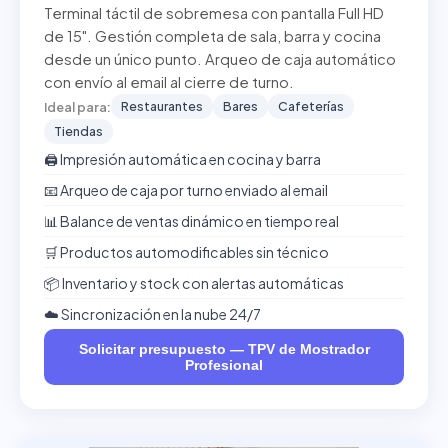
Terminal táctil de sobremesa con pantalla Full HD
de 15". Gestión completa de sala, barra y cocina
desde un único punto. Arqueo de caja automático
con envío al email al cierre de turno.
Restaurantes
Bares
Cafeterías
Ideal para:
Tiendas
🖨️ Impresión automática en cocina y barra
📧 Arqueo de caja por turno enviado al email
📊 Balance de ventas dinámico en tiempo real
🛒 Productos automodificables sin técnico
📦 Inventario y stock con alertas automáticas
☁️ Sincronización en la nube 24/7
Solicitar presupuesto — TPV de Mostrador
Profesional