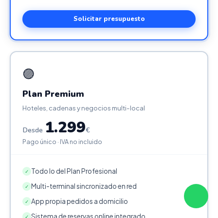
Solicitar presupuesto
🟣
Plan Premium
Hoteles, cadenas y negocios multi-local
1.299
Desde
€
Pago único · IVA no incluido
Todo lo del Plan Profesional
✓
Multi-terminal sincronizado en red
✓
App propia pedidos a domicilio
✓
Sistema de reservas online integrado
✓