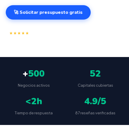
🚀 Solicitar presupuesto gratis
⭐
✅
★★★★★
4.9/5
(87 reseñas)
VeriFactu incluido
📦
🔒
Envío a toda España
Sin cuotas ocultas
+
500
52
Negocios activos
Capitales cubiertas
<2h
4.9/5
Tiempo de respuesta
87 reseñas verificadas