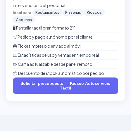
intervención del personal.
Restaurantes
Pizzerías
Kioscos
Ideal para:
Cadenas
🖥️ Pantalla táctil gran formato 21"
🛒 Pedido y pago autónomo por el cliente
🖨️ Ticket impreso o enviado al móvil
📊 Estadísticas de uso y ventas en tiempo real
✏️ Carta actualizable desde panel remoto
📦 Descuento de stock automático por pedido
Solicitar presupuesto — Kiosco Autoservicio
Táctil