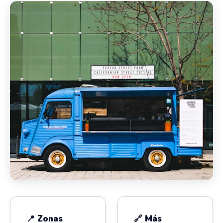
📍 Zonas
🔗 Más