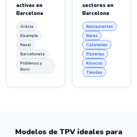
activas en
sectores en
Barcelona
Barcelona
Gràcia
Restaurantes
Eixample
Bares
Raval
Cafeterías
Barceloneta
Pizzerías
Poblenou y
Kioscos
Born
Tiendas
Modelos de TPV ideales para