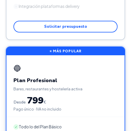
Integración plataformas delivery
✕
Solicitar presupuesto
⭐ MÁS POPULAR
🔵
Plan Profesional
Bares, restaurantes y hostelería activa
799
Desde
€
Pago único · IVA no incluido
Todo lo del Plan Básico
✓