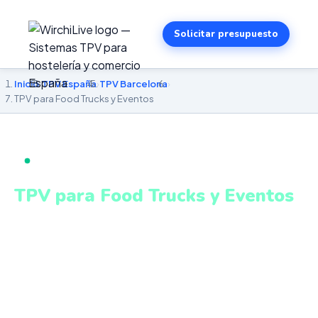
Solicitar presupuesto
Inicio
›
TPV España
›
TPV Barcelona
›
TPV para Food Trucks y Eventos
TPV PARA FOOD TRUCKS Y EVENTOS EN BARCELONA
TPV para Food Trucks y Eventos
en Barcelona
TPV móvil adaptado para eventos, mercados y zonas
con conectividad variable. Sistema intuitivo y conectado
para gestionar tu negocio en Barcelona desde cualquier
lugar. VeriFactu incluido. Desde 499€.