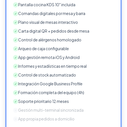
Pantalla cocina KDS 10" incluida
✓
Comandas digitales por mesa y barra
✓
Plano visual de mesas interactivo
✓
Carta digital QR + pedidos desde mesa
✓
Control de alérgenos homologado
✓
Arqueo de caja configurable
✓
App gestión remota iOS y Android
✓
Informes y estadísticas en tiempo real
✓
Control de stock automatizado
✓
Integración Google Business Profile
✓
Formación completa del equipo (4h)
✓
Soporte prioritario 12 meses
✓
Gestión multi-terminal sincronizada
✕
App propia pedidos a domicilio
✕