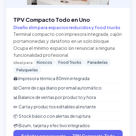
TPV Compacto Todo en Uno
Diseño slim para espacios reducidos y food trucks
Terminal compacto con impresora integrada, cajón
portamonedas y datáfono en un solo bloque.
Ocupa el mínimo espacio sin renunciar a ninguna
funcionalidad profesional.
Kioscos
Food Trucks
Panaderías
Ideal para:
Peluquerías
🖨️ Impresora térmica 80mm integrada
📧 Cierre de caja diario por email automático
📊 Balance de ventas por producto y hora
✏️ Carta y productos editables al instante
📦 Stock básico con alertas de ruptura
💳 Bizum, tarjeta y efectivo integrados