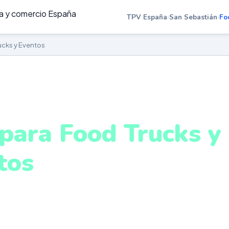
TPV España
›
San Sebastián
›
Fo
ucks y Eventos
OD TRUCKS Y EVENTOS EN SAN SEBASTIÁN
para Food Trucks y
tos
an Sebastián
ptado para eventos, mercados y zonas con conectivida