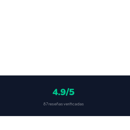
an
ocultas
4.9/5
87 reseñas verificadas