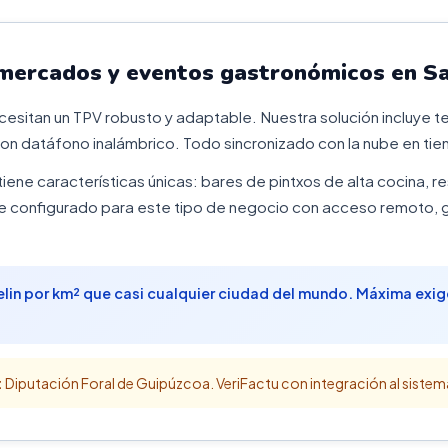
 mercados y eventos gastronómicos en S
sitan un TPV robusto y adaptable. Nuestra solución incluye ter
on datáfono inalámbrico. Todo sincronizado con la nube en tie
tiene características únicas: bares de pintxos de alta cocina, r
e configurado para este tipo de negocio con acceso remoto, ge
elin por km² que casi cualquier ciudad del mundo. Máxima exig
:
Diputación Foral de Guipúzcoa. VeriFactu con integración al sistema