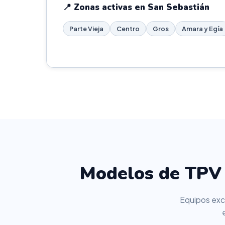
📍 Zonas activas en San Sebastián
Parte Vieja
Centro
Gros
Amara y Egía
Modelos de TPV 
Equipos excl