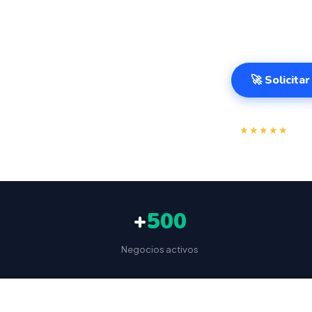
variable. Sist
Sebastián desd
🚀 Solicita
⭐
★★★★★
4.9/
+
500
Negocios activos