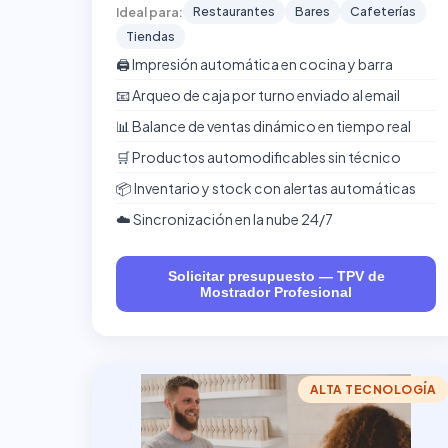
Restaurantes
Bares
Cafeterías
Ideal para:
Tiendas
🖨️ Impresión automática en cocina y barra
📧 Arqueo de caja por turno enviado al email
📊 Balance de ventas dinámico en tiempo real
🛒 Productos automodificables sin técnico
📦 Inventario y stock con alertas automáticas
☁️ Sincronización en la nube 24/7
Solicitar presupuesto — TPV de
Mostrador Profesional
ALTA TECNOLOGÍA