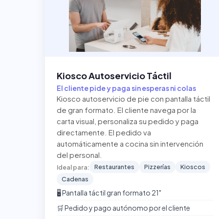
Kiosco Autoservicio Táctil
El cliente pide y paga sin esperas ni colas
Kiosco autoservicio de pie con pantalla táctil
de gran formato. El cliente navega por la
carta visual, personaliza su pedido y paga
directamente. El pedido va
automáticamente a cocina sin intervención
del personal.
Restaurantes
Pizzerías
Kioscos
Ideal para:
Cadenas
🖥️ Pantalla táctil gran formato 21"
🛒 Pedido y pago autónomo por el cliente