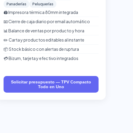
Panaderías
Peluquerías
🖨️ Impresora térmica 80mm integrada
📧 Cierre de caja diario por email automático
📊 Balance de ventas por producto y hora
✏️ Carta y productos editables al instante
📦 Stock básico con alertas de ruptura
💳 Bizum, tarjeta y efectivo integrados
Solicitar presupuesto — TPV Compacto
Todo en Uno