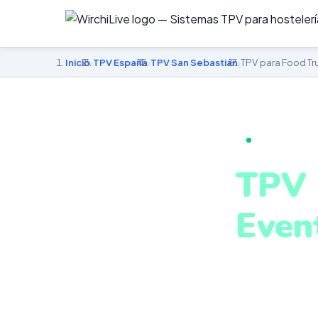
Inicio
›
TPV España
›
TPV San Sebastián
›
TPV para Food Tr
TPV PARA FO
TPV 
Even
en S
TPV móvil ada