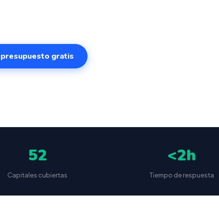
ema intuitivo y conectado para gestionar tu negocio en S
e cualquier lugar. VeriFactu incluido. Desde 499€.
r presupuesto gratis
✅
📦
🔒
5
(87 reseñas)
VeriFactu incluido
Envío a toda España
Sin cuotas 
52
<2h
Capitales cubiertas
Tiempo de respuesta