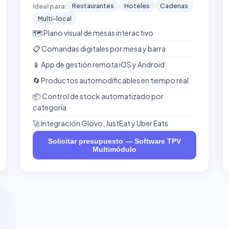
Restaurantes
Hoteles
Cadenas
Ideal para:
Multi-local
🗺️ Plano visual de mesas interactivo
📋 Comandas digitales por mesa y barra
📱 App de gestión remota iOS y Android
🔄 Productos automodificables en tiempo real
📦 Control de stock automatizado por
categoría
🚀 Integración Glovo, JustEat y Uber Eats
Solicitar presupuesto — Software TPV
Multimódulo