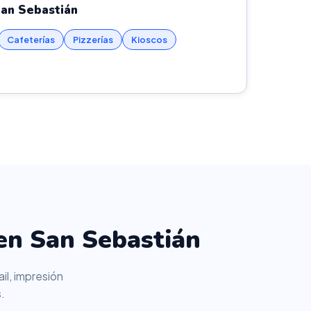
San Sebastián
Cafeterías
Pizzerías
Kioscos
en San Sebastián
il, impresión
.