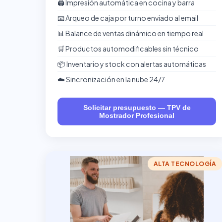
🖨️ Impresión automática en cocina y barra
📧 Arqueo de caja por turno enviado al email
📊 Balance de ventas dinámico en tiempo real
🛒 Productos automodificables sin técnico
📦 Inventario y stock con alertas automáticas
☁️ Sincronización en la nube 24/7
Solicitar presupuesto — TPV de
Mostrador Profesional
ALTA TECNOLOGÍA