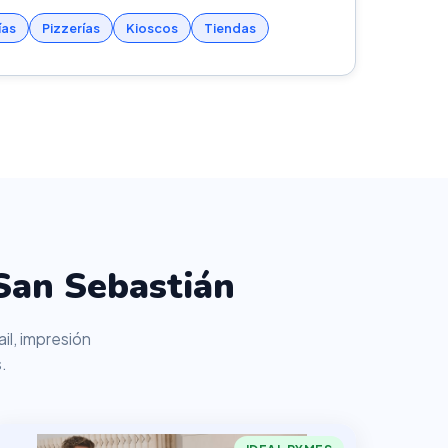
ías
Pizzerías
Kioscos
Tiendas
San Sebastián
il, impresión
.