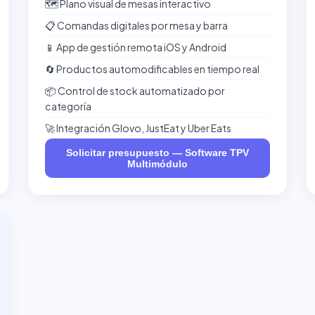
🗺️ Plano visual de mesas interactivo
📋 Comandas digitales por mesa y barra
📱 App de gestión remota iOS y Android
🔄 Productos automodificables en tiempo real
📦 Control de stock automatizado por
categoría
🚀 Integración Glovo, JustEat y Uber Eats
Solicitar presupuesto — Software TPV
Multimódulo