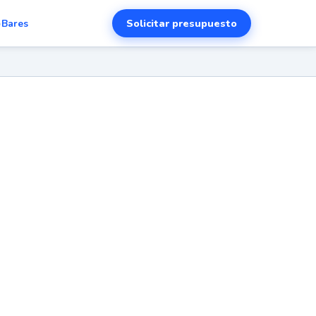
Solicitar presupuesto
›
Bares
esde