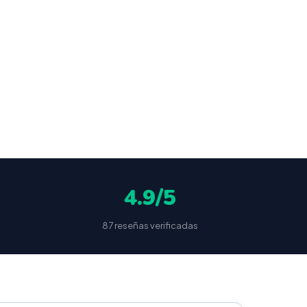
ocultas
4.9/5
87 reseñas verificadas