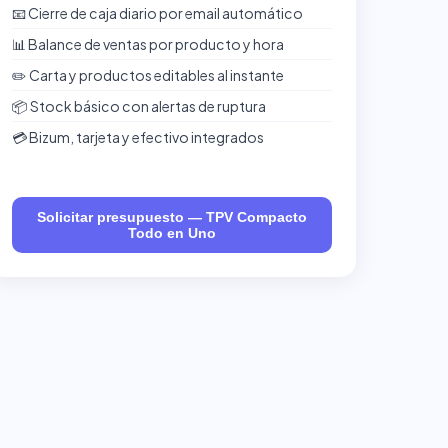
📧 Cierre de caja diario por email automático
📊 Balance de ventas por producto y hora
✏️ Carta y productos editables al instante
📦 Stock básico con alertas de ruptura
💳 Bizum, tarjeta y efectivo integrados
Solicitar presupuesto — TPV Compacto
Todo en Uno