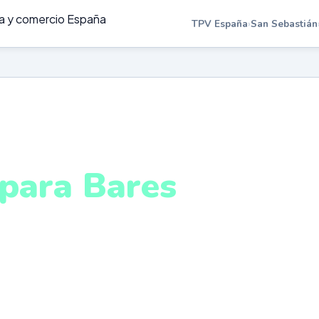
TPV España
›
San Sebastián
RES EN SAN SEBASTIÁN
para Bares
an Sebastián
rra y mesa, cobro ágil, cuentas divididas y control de
o real. Sistema intuitivo y conectado para gestionar tu
 Sebastián desde cualquier lugar. VeriFactu incluido. D