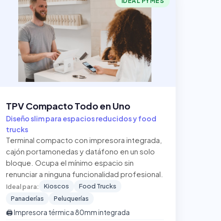
IDEAL PYMES
TPV Compacto Todo en Uno
Diseño slim para espacios reducidos y food
trucks
Terminal compacto con impresora integrada,
cajón portamonedas y datáfono en un solo
bloque. Ocupa el mínimo espacio sin
renunciar a ninguna funcionalidad profesional.
Kioscos
Food Trucks
Ideal para:
Panaderías
Peluquerías
🖨️ Impresora térmica 80mm integrada