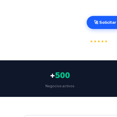
499€.
🚀 Solicita
⭐
★★★★★
4.9/
+
500
Negocios activos