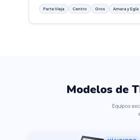
Parte Vieja
Centro
Gros
Amara y Egía
Modelos de T
Equipos excl