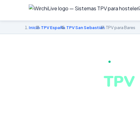
Inicio
›
TPV España
›
TPV San Sebastián
›
TPV para Bares
TPV PARA BA
TPV 
en S
Comandas de ba
turno en tiemp
negocio en San