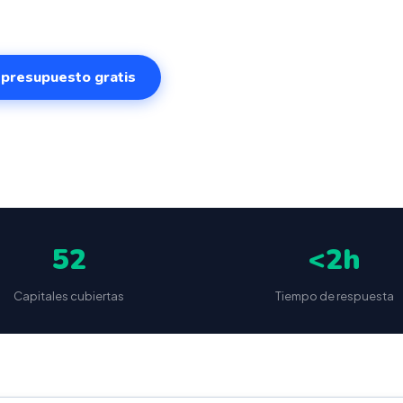
r presupuesto gratis
✅
📦
🔒
5
(87 reseñas)
VeriFactu incluido
Envío a toda España
Sin cuotas 
52
<2h
Capitales cubiertas
Tiempo de respuesta