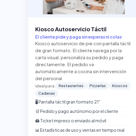
Kiosco Autoservicio Táctil
El cliente pide y paga sin esperas ni colas
Kiosco autoservicio de pie con pantalla táctil
de gran formato. El cliente navega por la
carta visual, personaliza su pedido y paga
directamente. El pedido va
automáticamente a cocina sin intervención
del personal.
Restaurantes
Pizzerías
Kioscos
Ideal para:
Cadenas
🖥️ Pantalla táctil gran formato 21"
🛒 Pedido y pago autónomo por el cliente
🖨️ Ticket impreso o enviado al móvil
📊 Estadísticas de uso y ventas en tiempo real