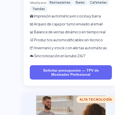
Restaurantes
Bares
Cafeterías
Ideal para:
Tiendas
🖨️ Impresión automática en cocina y barra
📧 Arqueo de caja por turno enviado al email
📊 Balance de ventas dinámico en tiempo real
🛒 Productos automodificables sin técnico
📦 Inventario y stock con alertas automáticas
☁️ Sincronización en la nube 24/7
Solicitar presupuesto — TPV de
Mostrador Profesional
ALTA TECNOLOGÍA