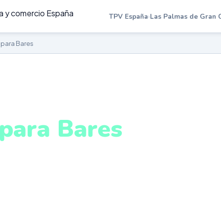
TPV España
›
Las Palmas de Gran 
 para Bares
RES EN LAS PALMAS DE GRAN CANARIA
para Bares
as Palmas de Gran
ria
rra y mesa, cobro ágil, cuentas divididas y control de