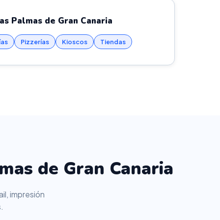
Las Palmas de Gran Canaria
ías
Pizzerías
Kioscos
Tiendas
lmas de Gran Canaria
il, impresión
.