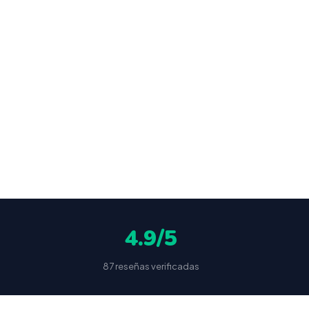
u
ocultas
4.9/5
87 reseñas verificadas