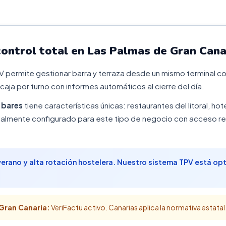
control total en Las Palmas de Gran Cana
PV permite gestionar barra y terraza desde un mismo terminal con
 caja por turno con informes automáticos al cierre del día.
e
bares
tiene características únicas: restaurantes del litoral, hot
lmente configurado para este tipo de negocio con acceso rem
verano y alta rotación hostelera. Nuestro sistema TPV está o
Gran Canaria:
VeriFactu activo. Canarias aplica la normativa estatal