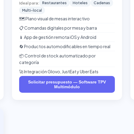
Restaurantes
Hoteles
Cadenas
Ideal para:
Multi-local
🗺️ Plano visual de mesas interactivo
📋 Comandas digitales por mesa y barra
📱 App de gestión remota iOS y Android
🔄 Productos automodificables en tiempo real
📦 Control de stock automatizado por
categoría
🚀 Integración Glovo, JustEat y Uber Eats
Solicitar presupuesto — Software TPV
Multimódulo