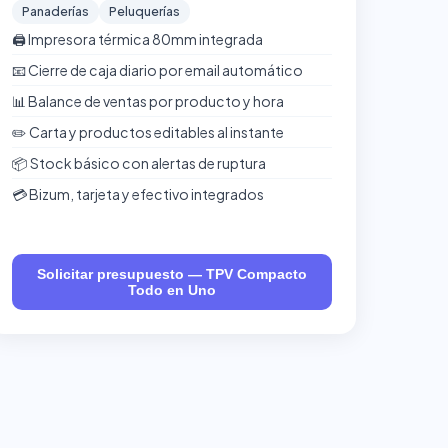
Panaderías
Peluquerías
🖨️ Impresora térmica 80mm integrada
📧 Cierre de caja diario por email automático
📊 Balance de ventas por producto y hora
✏️ Carta y productos editables al instante
📦 Stock básico con alertas de ruptura
💳 Bizum, tarjeta y efectivo integrados
Solicitar presupuesto — TPV Compacto
Todo en Uno