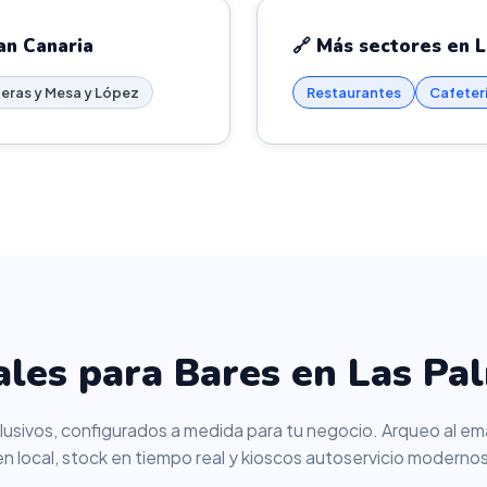
an Canaria
🔗 Más sectores en 
eras y Mesa y López
Restaurantes
Cafeter
les para Bares en Las Pa
usivos, configurados a medida para tu negocio. Arqueo al ema
en local, stock en tiempo real y kioscos autoservicio modernos