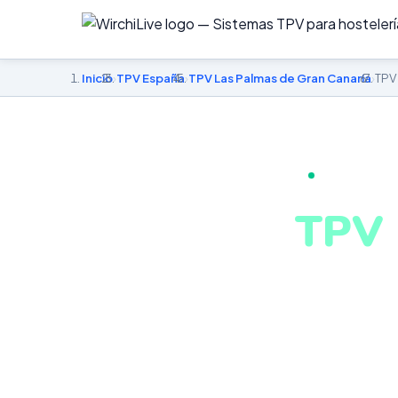
Inicio
›
TPV España
›
TPV Las Palmas de Gran Canaria
›
TPV
TPV PARA BA
TPV 
en L
Cana
Comandas de ba