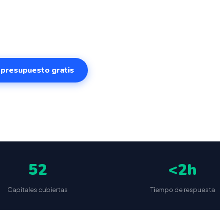
o real. Sistema intuitivo y conectado para gestionar tu
 Palmas de Gran Canaria desde cualquier lugar. VeriFact
de 499€.
r presupuesto gratis
✅
📦
🔒
5
(87 reseñas)
VeriFactu incluido
Envío a toda España
Sin cuotas 
52
<2h
Capitales cubiertas
Tiempo de respuesta