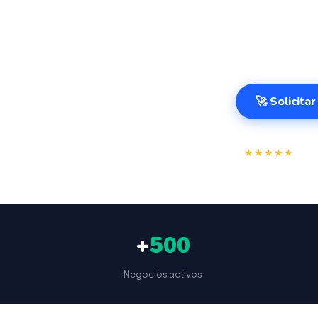
turno en tiemp
negocio en Las
incluido. Des
🚀 Solicita
⭐
★★★★★
4.9/
+
500
Negocios activos