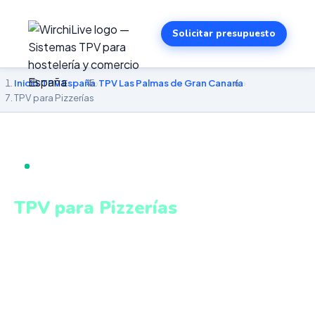
Solicitar presupuesto
Inicio
›
TPV España
›
TPV Las Palmas de Gran Canaria
›
TPV para Pizzerías
TPV PARA PIZZERÍAS EN LAS PALMAS DE GRAN
CANARIA
TPV para Pizzerías
en Las Palmas de Gran Canaria
Gestión integrada de local, delivery y take away en un
único sistema conectado. Sistema intuitivo y conectado
para gestionar tu negocio en Las Palmas de Gran Canaria
desde cualquier lugar. VeriFactu incluido. Desde 499€.