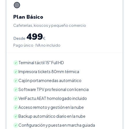
🟢
Plan Básico
Cafeterías, kioscos y pequeño comercio
499
Desde
€
Pago único · IVA no incluido
Terminal táctil 15" Full HD
✓
Impresora tickets 80mm térmica
✓
Cajón portamonedas automático
✓
Software TPV profesional con licencia
✓
VeriFactu AEAT homologado incluido
✓
Acceso remoto y gestión en la nube
✓
Backup automático diario en la nube
✓
Configuración y puesta en marcha guiada
✓