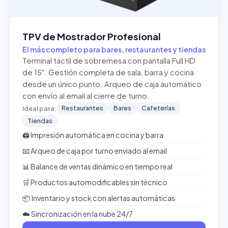
TPV de Mostrador Profesional
El más completo para bares, restaurantes y tiendas
Terminal táctil de sobremesa con pantalla Full HD
de 15". Gestión completa de sala, barra y cocina
desde un único punto. Arqueo de caja automático
con envío al email al cierre de turno.
Restaurantes
Bares
Cafeterías
Ideal para:
Tiendas
🖨️ Impresión automática en cocina y barra
📧 Arqueo de caja por turno enviado al email
📊 Balance de ventas dinámico en tiempo real
🛒 Productos automodificables sin técnico
📦 Inventario y stock con alertas automáticas
☁️ Sincronización en la nube 24/7