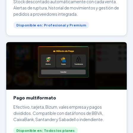
Stock descontado automáticamente con cada venta.
Alertas de ruptura, historial de movimientos y gestión de
pedidos a proveedores integrada.
Disponible en: Profesional y Premium
Pago multiformato
Efectivo, tarjeta, Bizum, vales empresa y pagos
divididos. Compatible con datáfonos de BBVA,
CaixaBank, Santander y Sabadell o indendiente.
Disponible en: Todos los planes