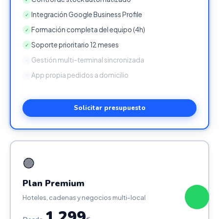
Integración Google Business Profile
✓
Formación completa del equipo (4h)
✓
Soporte prioritario 12 meses
✓
Gestión multi-terminal sincronizada
✕
App propia pedidos a domicilio
✕
Solicitar presupuesto
🟣
Plan Premium
Hoteles, cadenas y negocios multi-local
1.299