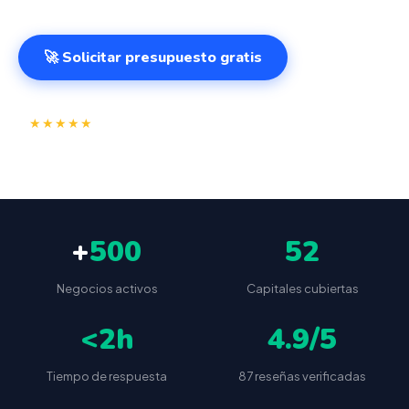
🚀 Solicitar presupuesto gratis
⭐
✅
★★★★★
4.9/5
(87 reseñas)
VeriFactu incluido
📦
🔒
Envío a toda España
Sin cuotas ocultas
+
500
52
Negocios activos
Capitales cubiertas
<2h
4.9/5
Tiempo de respuesta
87 reseñas verificadas