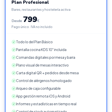
Plan Profesional
Bares, restaurantes y hostelería activa
799
Desde
€
Pago único · IVA no incluido
Todo lo del Plan Básico
✓
Pantalla cocina KDS 10" incluida
✓
Comandas digitales por mesa y barra
✓
Plano visual de mesas interactivo
✓
Carta digital QR + pedidos desde mesa
✓
Control de alérgenos homologado
✓
Arqueo de caja configurable
✓
App gestión remota iOS y Android
✓
Informes y estadísticas en tiempo real
✓
Control de stock automatizado
✓