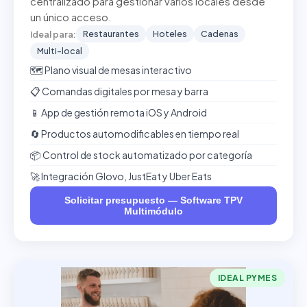
centralizado para gestionar varios locales desde
un único acceso.
Restaurantes
Hoteles
Cadenas
Ideal para:
Multi-local
🗺️ Plano visual de mesas interactivo
📋 Comandas digitales por mesa y barra
📱 App de gestión remota iOS y Android
🔄 Productos automodificables en tiempo real
📦 Control de stock automatizado por categoría
🚀 Integración Glovo, JustEat y Uber Eats
Solicitar presupuesto — Software TPV
Multimódulo
IDEAL PYMES