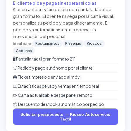
El cliente pide y paga sin esperas ni colas
Kiosco autoservicio de pie con pantalla táctil de
gran formato. El cliente navega por la carta visual,
personaliza su pedido y paga directamente. El
pedido va automáticamente a cocina sin
intervención del personal.
Restaurantes
Pizzerías
Kioscos
Ideal para:
Cadenas
🖥️ Pantalla táctil gran formato 21"
🛒 Pedido y pago autónomo por el cliente
🖨️ Ticket impreso o enviado al móvil
📊 Estadísticas de uso y ventas en tiempo real
✏️ Carta actualizable desde panel remoto
📦 Descuento de stock automático por pedido
Solicitar presupuesto — Kiosco Autoservicio
Táctil