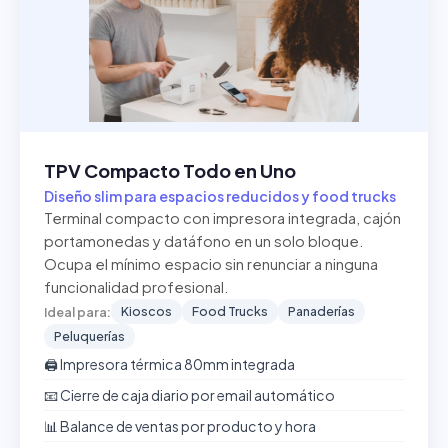
TPV Compacto Todo en Uno
Diseño slim para espacios reducidos y food trucks
Terminal compacto con impresora integrada, cajón
portamonedas y datáfono en un solo bloque.
Ocupa el mínimo espacio sin renunciar a ninguna
funcionalidad profesional.
Kioscos
Food Trucks
Panaderías
Ideal para:
Peluquerías
🖨️ Impresora térmica 80mm integrada
📧 Cierre de caja diario por email automático
📊 Balance de ventas por producto y hora