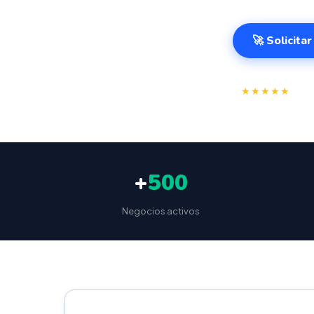
🚀 Solicita
⭐
★★★★★
4.9/
+
500
Negocios activos