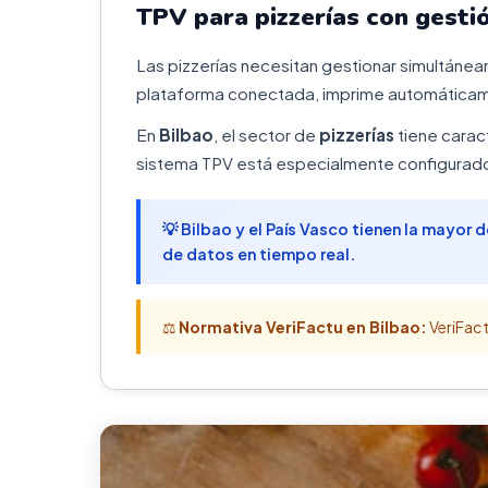
TPV para pizzerías con gesti
Las pizzerías necesitan gestionar simultáneam
plataforma conectada, imprime automáticame
En
Bilbao
, el sector de
pizzerías
tiene caract
sistema TPV está especialmente configurado 
💡 Bilbao y el País Vasco tienen la mayor
de datos en tiempo real.
⚖️
Normativa VeriFactu en Bilbao:
VeriFact