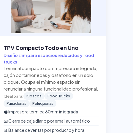
TPV Compacto Todo en Uno
Diseño slim para espacios reducidos y food
trucks
Terminal compacto con impresora integrada,
cajón portamonedas y datáfono en un solo
bloque. Ocupa el mínimo espacio sin
renunciar a ninguna funcionalidad profesional.
Kioscos
Food Trucks
Ideal para:
Panaderías
Peluquerías
🖨️ Impresora térmica 80mm integrada
📧 Cierre de caja diario por email automático
📊 Balance de ventas por producto y hora