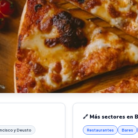
🔗 Más sectores en 
ancisco y Deusto
Restaurantes
Bares