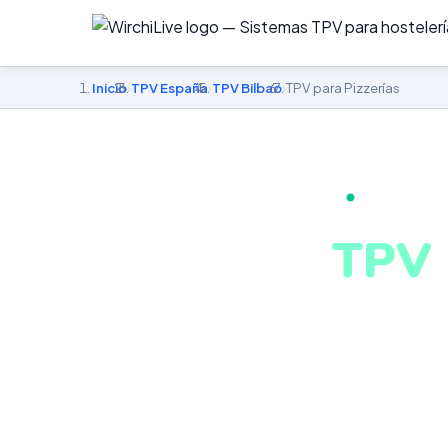
Inicio
›
TPV España
›
TPV Bilbao
›
TPV para Pizzerías
TPV PARA PI
TPV 
en B
Gestión integr
conectado. Si
Bilbao desde c