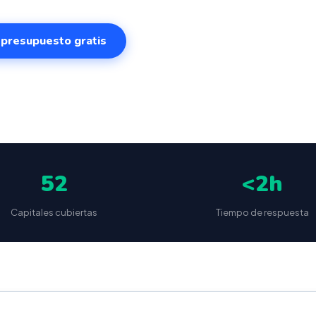
r presupuesto gratis
✅
📦
🔒
5
(87 reseñas)
VeriFactu incluido
Envío a toda España
Sin cuotas 
52
<2h
Capitales cubiertas
Tiempo de respuesta