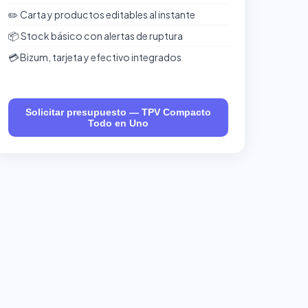
✏️ Carta y productos editables al instante
📦 Stock básico con alertas de ruptura
💳 Bizum, tarjeta y efectivo integrados
Solicitar presupuesto — TPV Compacto
Todo en Uno