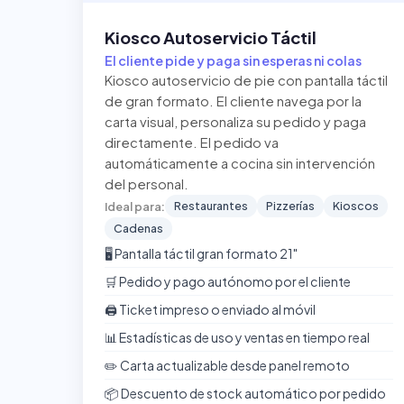
Kiosco Autoservicio Táctil
El cliente pide y paga sin esperas ni colas
Kiosco autoservicio de pie con pantalla táctil
de gran formato. El cliente navega por la
carta visual, personaliza su pedido y paga
directamente. El pedido va
automáticamente a cocina sin intervención
del personal.
Restaurantes
Pizzerías
Kioscos
Ideal para:
Cadenas
🖥️ Pantalla táctil gran formato 21"
🛒 Pedido y pago autónomo por el cliente
🖨️ Ticket impreso o enviado al móvil
📊 Estadísticas de uso y ventas en tiempo real
✏️ Carta actualizable desde panel remoto
📦 Descuento de stock automático por pedido