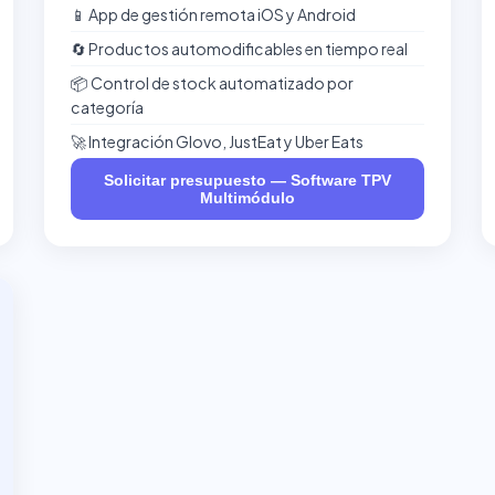
📱 App de gestión remota iOS y Android
🔄 Productos automodificables en tiempo real
📦 Control de stock automatizado por
categoría
🚀 Integración Glovo, JustEat y Uber Eats
Solicitar presupuesto — Software TPV
Multimódulo