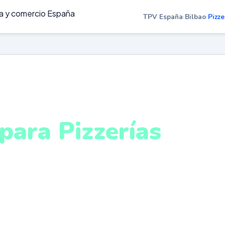
TPV España
›
Bilbao
›
Pizze
ZZERÍAS EN BILBAO
para Pizzerías
ilbao
ada de local, delivery y take away en un único sistema
stema intuitivo y conectado para gestionar tu negocio 
ualquier lugar. VeriFactu incluido. Desde 499€.