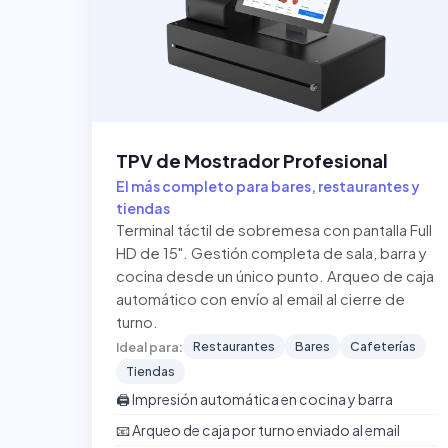
TPV de Mostrador Profesional
El más completo para bares, restaurantes y
tiendas
Terminal táctil de sobremesa con pantalla Full
HD de 15". Gestión completa de sala, barra y
cocina desde un único punto. Arqueo de caja
automático con envío al email al cierre de
turno.
Restaurantes
Bares
Cafeterías
Ideal para:
Tiendas
🖨️ Impresión automática en cocina y barra
📧 Arqueo de caja por turno enviado al email