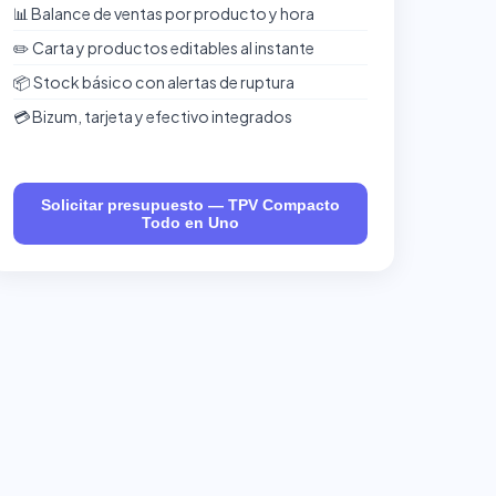
📊 Balance de ventas por producto y hora
✏️ Carta y productos editables al instante
📦 Stock básico con alertas de ruptura
💳 Bizum, tarjeta y efectivo integrados
Solicitar presupuesto — TPV Compacto
Todo en Uno