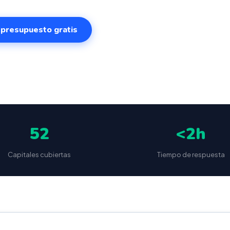
r presupuesto gratis
✅
📦
🔒
5
(87 reseñas)
VeriFactu incluido
Envío a toda España
Sin cuotas 
52
<2h
Capitales cubiertas
Tiempo de respuesta