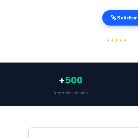
🚀 Solicita
⭐
★★★★★
4.9/
+
500
Negocios activos