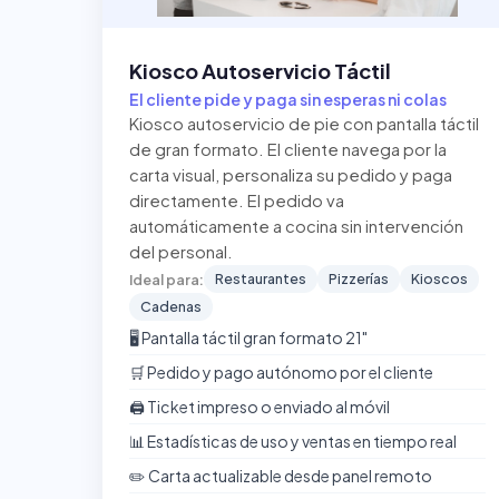
Kiosco Autoservicio Táctil
El cliente pide y paga sin esperas ni colas
Kiosco autoservicio de pie con pantalla táctil
de gran formato. El cliente navega por la
carta visual, personaliza su pedido y paga
directamente. El pedido va
automáticamente a cocina sin intervención
del personal.
Restaurantes
Pizzerías
Kioscos
Ideal para:
Cadenas
🖥️ Pantalla táctil gran formato 21"
🛒 Pedido y pago autónomo por el cliente
🖨️ Ticket impreso o enviado al móvil
📊 Estadísticas de uso y ventas en tiempo real
✏️ Carta actualizable desde panel remoto