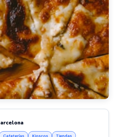
Barcelona
Cafeterías
Kioscos
Tiendas