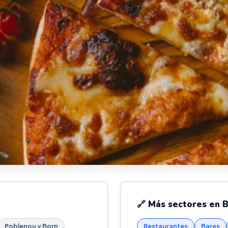
🔗 Más sectores en 
Poblenou y Born
Restaurantes
Bares