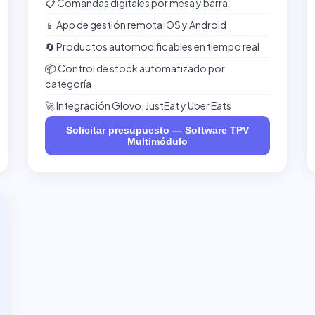
📋 Comandas digitales por mesa y barra
📱 App de gestión remota iOS y Android
🔄 Productos automodificables en tiempo real
📦 Control de stock automatizado por
categoría
🚀 Integración Glovo, JustEat y Uber Eats
Solicitar presupuesto — Software TPV
Multimódulo