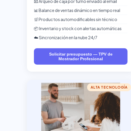
📧 Arqueo de caja por turno enviado al email
📊 Balance de ventas dinámico en tiempo real
🛒 Productos automodificables sin técnico
📦 Inventario y stock con alertas automáticas
☁️ Sincronización en la nube 24/7
Solicitar presupuesto — TPV de
Mostrador Profesional
ALTA TECNOLOGÍA