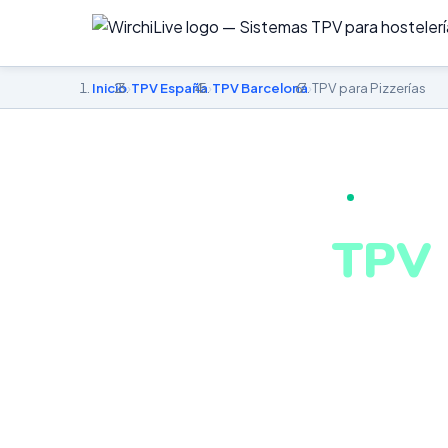
Inicio
›
TPV España
›
TPV Barcelona
›
TPV para Pizzerías
TPV PARA PI
TPV 
en B
Gestión integr
conectado. Si
Barcelona desd