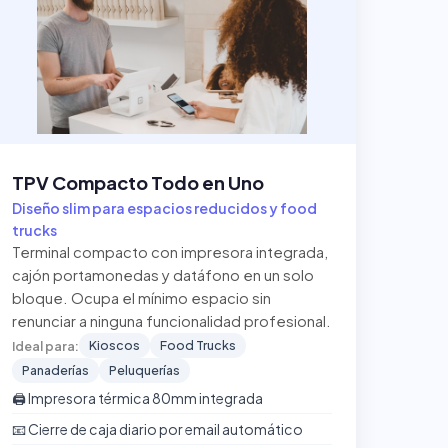
TPV Compacto Todo en Uno
Diseño slim para espacios reducidos y food
trucks
Terminal compacto con impresora integrada,
cajón portamonedas y datáfono en un solo
bloque. Ocupa el mínimo espacio sin
renunciar a ninguna funcionalidad profesional.
Kioscos
Food Trucks
Ideal para:
Panaderías
Peluquerías
🖨️ Impresora térmica 80mm integrada
📧 Cierre de caja diario por email automático