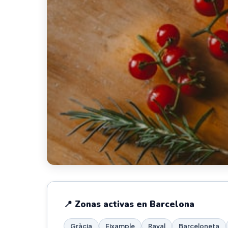
📍 Zonas activas en Barcelona
Gràcia
Eixample
Raval
Barceloneta