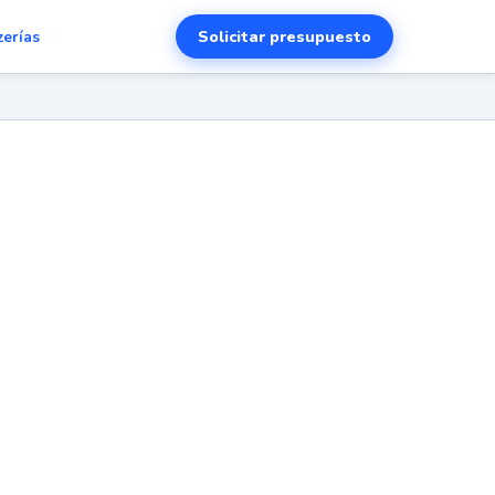
Solicitar presupuesto
zerías
en