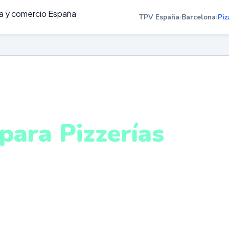
TPV España
›
Barcelona
›
Piz
ZZERÍAS EN BARCELONA
para Pizzerías
arcelona
ada de local, delivery y take away en un único sistema
stema intuitivo y conectado para gestionar tu negocio 
e cualquier lugar. VeriFactu incluido. Desde 499€.