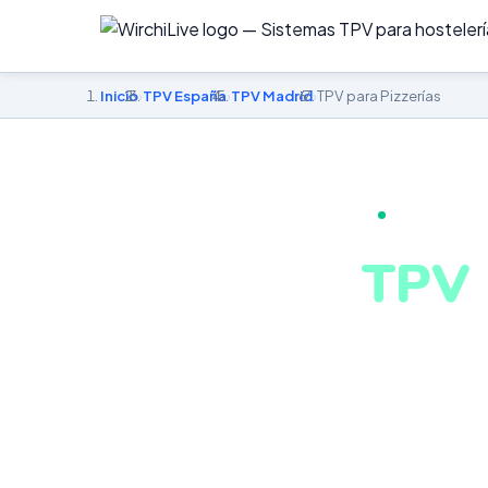
Inicio
›
TPV España
›
TPV Madrid
›
TPV para Pizzerías
TPV PARA PI
TPV 
en M
Gestión integr
conectado. Si
Madrid desde c