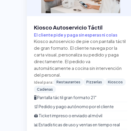
Kiosco Autoservicio Táctil
El cliente pide y paga sin esperas ni colas
Kiosco autoservicio de pie con pantalla táctil
de gran formato. El cliente navega por la
carta visual, personaliza su pedido y paga
directamente. El pedido va
automáticamente a cocina sin intervención
del personal.
Restaurantes
Pizzerías
Kioscos
Ideal para:
Cadenas
🖥️ Pantalla táctil gran formato 21"
🛒 Pedido y pago autónomo por el cliente
🖨️ Ticket impreso o enviado al móvil
📊 Estadísticas de uso y ventas en tiempo real