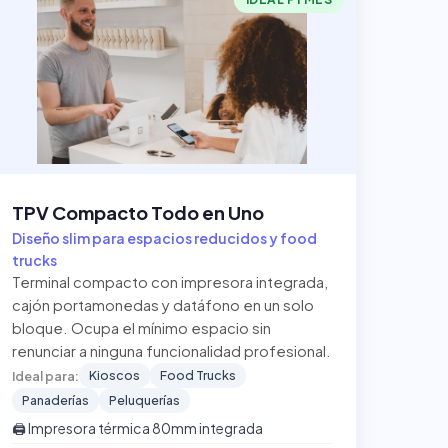
TPV Compacto Todo en Uno
Diseño slim para espacios reducidos y food
trucks
Terminal compacto con impresora integrada,
cajón portamonedas y datáfono en un solo
bloque. Ocupa el mínimo espacio sin
renunciar a ninguna funcionalidad profesional.
Kioscos
Food Trucks
Ideal para:
Panaderías
Peluquerías
🖨️ Impresora térmica 80mm integrada