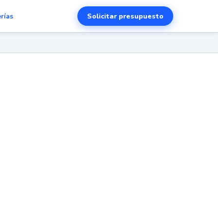
Solicitar presupuesto
erías
en