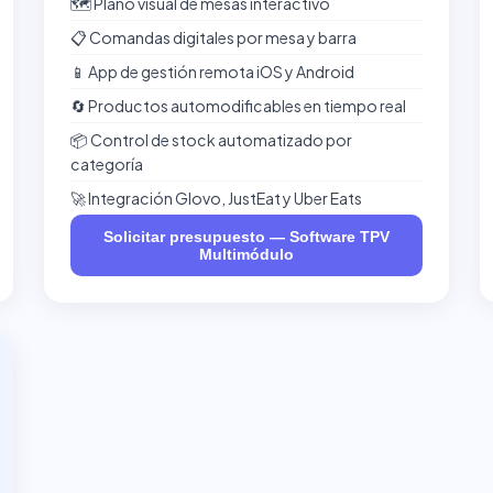
🗺️ Plano visual de mesas interactivo
📋 Comandas digitales por mesa y barra
📱 App de gestión remota iOS y Android
🔄 Productos automodificables en tiempo real
📦 Control de stock automatizado por
categoría
🚀 Integración Glovo, JustEat y Uber Eats
Solicitar presupuesto — Software TPV
Multimódulo