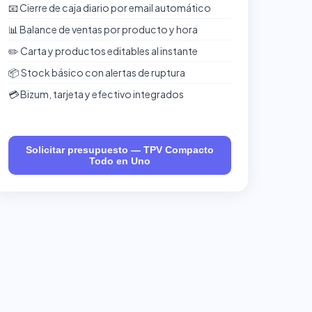
📧 Cierre de caja diario por email automático
📊 Balance de ventas por producto y hora
✏️ Carta y productos editables al instante
📦 Stock básico con alertas de ruptura
💳 Bizum, tarjeta y efectivo integrados
Solicitar presupuesto — TPV Compacto
Todo en Uno