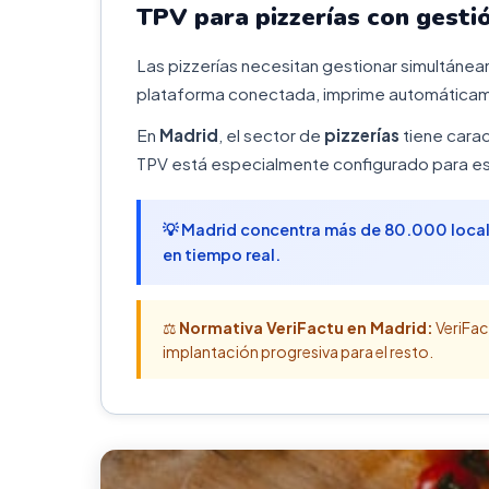
TPV para pizzerías con gesti
Las pizzerías necesitan gestionar simultáneam
plataforma conectada, imprime automáticame
En
Madrid
, el sector de
pizzerías
tiene carac
TPV está especialmente configurado para est
💡 Madrid concentra más de 80.000 local
en tiempo real.
⚖️
Normativa VeriFactu en Madrid:
VeriFac
implantación progresiva para el resto.