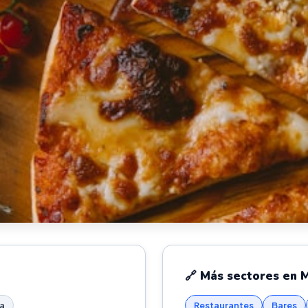
🔗 Más sectores en 
a
Restaurantes
Bares