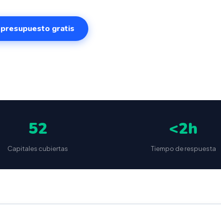
r presupuesto gratis
✅
📦
🔒
5
(87 reseñas)
VeriFactu incluido
Envío a toda España
Sin cuotas 
52
<2h
Capitales cubiertas
Tiempo de respuesta