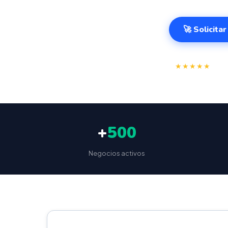
🚀 Solicita
⭐
★★★★★
4.9/
+
500
Negocios activos