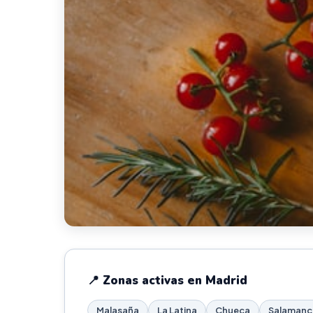
📍 Zonas activas en Madrid
Malasaña
La Latina
Chueca
Salamanc