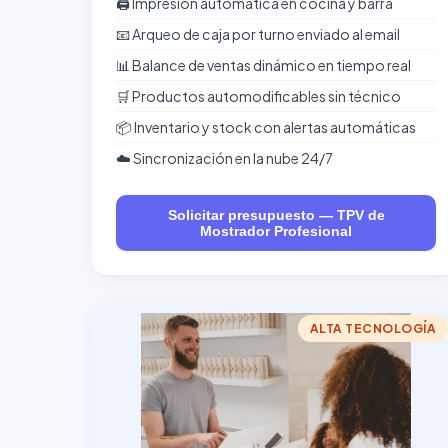
🖨️ Impresión automática en cocina y barra
📧 Arqueo de caja por turno enviado al email
📊 Balance de ventas dinámico en tiempo real
🛒 Productos automodificables sin técnico
📦 Inventario y stock con alertas automáticas
☁️ Sincronización en la nube 24/7
Solicitar presupuesto — TPV de
Mostrador Profesional
ALTA TECNOLOGÍA