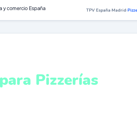
TPV España
›
Madrid
›
Pizz
ZZERÍAS EN MADRID
para Pizzerías
adrid
ada de local, delivery y take away en un único sistema
stema intuitivo y conectado para gestionar tu negocio 
ualquier lugar. VeriFactu incluido. Desde 499€.