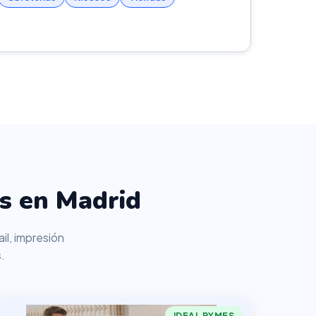
as en Madrid
il, impresión
.
IDEAL PYMES