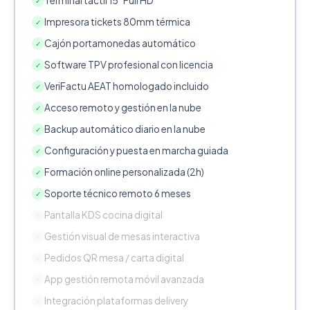
Terminal táctil 15" Full HD
✓
Impresora tickets 80mm térmica
✓
Cajón portamonedas automático
✓
Software TPV profesional con licencia
✓
VeriFactu AEAT homologado incluido
✓
Acceso remoto y gestión en la nube
✓
Backup automático diario en la nube
✓
Configuración y puesta en marcha guiada
✓
Formación online personalizada (2h)
✓
Soporte técnico remoto 6 meses
✓
Pantalla KDS cocina digital
✕
Gestión visual de mesas interactiva
✕
Pedidos QR mesa / carta digital
✕
App gestión remota móvil avanzada
✕
Integración plataformas delivery
✕