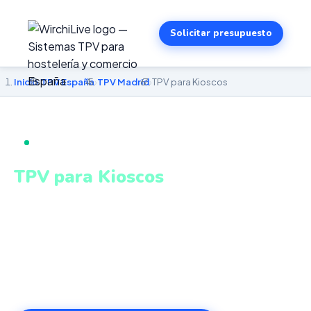
Solicitar presupuesto
Inicio
›
TPV España
›
TPV Madrid
›
TPV para Kioscos
TPV PARA KIOSCOS EN MADRID
TPV para Kioscos
en Madrid
TPV compacto y kioscos autoservicio táctiles para alta
rotación de clientes. Sistema intuitivo y conectado para
gestionar tu negocio en Madrid desde cualquier lugar.
VeriFactu incluido. Desde 499€.