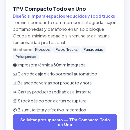
TPV Compacto Todo en Uno
Diseño slim para espacios reducidos y food trucks
Terminal compacto con impresora integrada, cajón
portamonedas y datáfono en un solo bloque.
Ocupa el mínimo espacio sin renunciar a ninguna
funcionalidad profesional.
Kioscos
Food Trucks
Panaderías
Ideal para:
Peluquerías
🖨️ Impresora térmica 80mm integrada
📧 Cierre de caja diario por email automático
📊 Balance de ventas por producto y hora
✏️ Carta y productos editables al instante
📦 Stock básico con alertas de ruptura
💳 Bizum, tarjeta y efectivo integrados
Solicitar presupuesto — TPV Compacto Todo
en Uno