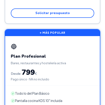
Solicitar presupuesto
⭐ MÁS POPULAR
🔵
Plan Profesional
Bares, restaurantes y hostelería activa
799
Desde
€
Pago único · IVA no incluido
Todo lo del Plan Básico
✓
Pantalla cocina KDS 10" incluida
✓