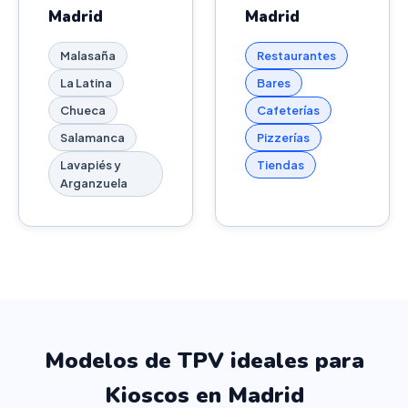
Madrid
Madrid
Malasaña
Restaurantes
La Latina
Bares
Chueca
Cafeterías
Salamanca
Pizzerías
Lavapiés y
Tiendas
Arganzuela
Modelos de TPV ideales para
Kioscos en Madrid