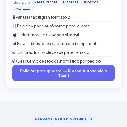
Restaurantes
Pizzerías
Kioscos
Ideal para:
Cadenas
🖥️ Pantalla táctil gran formato 21"
🛒 Pedido y pago autónomo por el cliente
🖨️ Ticket impreso o enviado al móvil
📊 Estadísticas de uso y ventas en tiempo real
✏️ Carta actualizable desde panel remoto
📦 Descuento de stock automático por pedido
Solicitar presupuesto — Kiosco Autoservicio
Táctil
HERRAMIENTAS DISPONIBLES