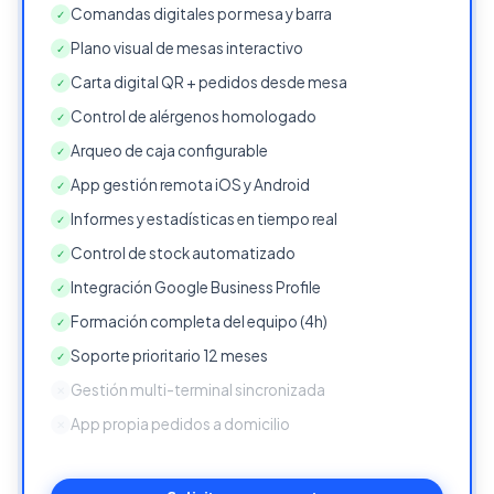
Comandas digitales por mesa y barra
✓
Plano visual de mesas interactivo
✓
Carta digital QR + pedidos desde mesa
✓
Control de alérgenos homologado
✓
Arqueo de caja configurable
✓
App gestión remota iOS y Android
✓
Informes y estadísticas en tiempo real
✓
Control de stock automatizado
✓
Integración Google Business Profile
✓
Formación completa del equipo (4h)
✓
Soporte prioritario 12 meses
✓
Gestión multi-terminal sincronizada
✕
App propia pedidos a domicilio
✕