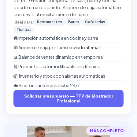
de 15". Gestión completa de sala, barra y cocina
desde un único punto. Arqueo de caja automático
con envío al email al cierre de turno.
Restaurantes
Bares
Cafeterías
Ideal para:
Tiendas
🖨️ Impresión automática en cocina y barra
📧 Arqueo de caja por turno enviado al email
📊 Balance de ventas dinámico en tiempo real
🛒 Productos automodificables sin técnico
📦 Inventario y stock con alertas automáticas
☁️ Sincronización en la nube 24/7
Solicitar presupuesto — TPV de Mostrador
Profesional
MÁS COMPLETO