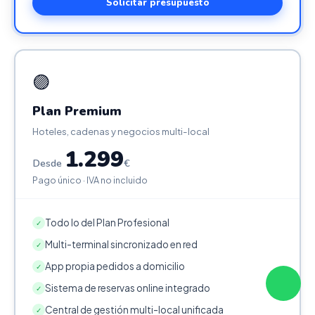
Solicitar presupuesto
🟣
Plan Premium
Hoteles, cadenas y negocios multi-local
1.299
Desde
€
Pago único · IVA no incluido
Todo lo del Plan Profesional
✓
Multi-terminal sincronizado en red
✓
App propia pedidos a domicilio
✓
Sistema de reservas online integrado
✓
Central de gestión multi-local unificada
✓