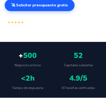
🚀 Solicitar presupuesto gratis
⭐
✅
★★★★★
4.9/5
(87 reseñas)
VeriFactu incluido
📦
🔒
Envío a toda España
Sin cuotas ocultas
+
500
52
Negocios activos
Capitales cubiertas
<2h
4.9/5
Tiempo de respuesta
87 reseñas verificadas