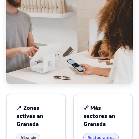
📍 Zonas
🔗 Más
activas en
sectores en
Granada
Granada
Albaicín
Restaurantes