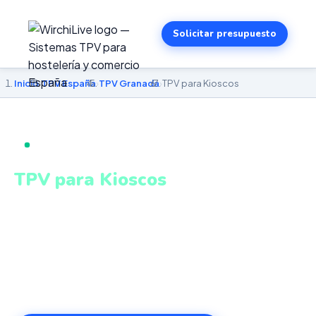
Solicitar presupuesto
Inicio
›
TPV España
›
TPV Granada
›
TPV para Kioscos
TPV PARA KIOSCOS EN GRANADA
TPV para Kioscos
en Granada
TPV compacto y kioscos autoservicio táctiles para alta
rotación de clientes. Sistema intuitivo y conectado para
gestionar tu negocio en Granada desde cualquier lugar.
VeriFactu incluido. Desde 499€.