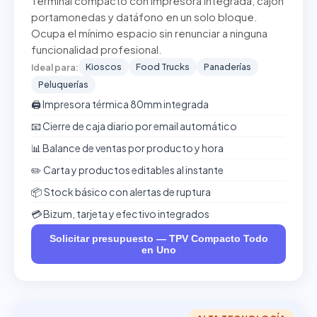
Terminal compacto con impresora integrada, cajón
portamonedas y datáfono en un solo bloque.
Ocupa el mínimo espacio sin renunciar a ninguna
funcionalidad profesional.
Kioscos
Food Trucks
Panaderías
Ideal para:
Peluquerías
🖨️ Impresora térmica 80mm integrada
📧 Cierre de caja diario por email automático
📊 Balance de ventas por producto y hora
✏️ Carta y productos editables al instante
📦 Stock básico con alertas de ruptura
💳 Bizum, tarjeta y efectivo integrados
Solicitar presupuesto — TPV Compacto Todo
en Uno