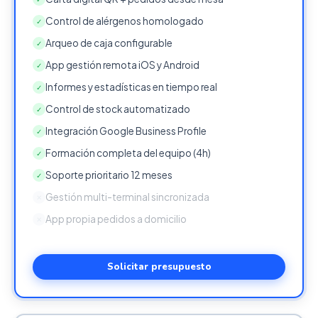
Control de alérgenos homologado
✓
Arqueo de caja configurable
✓
App gestión remota iOS y Android
✓
Informes y estadísticas en tiempo real
✓
Control de stock automatizado
✓
Integración Google Business Profile
✓
Formación completa del equipo (4h)
✓
Soporte prioritario 12 meses
✓
Gestión multi-terminal sincronizada
✕
App propia pedidos a domicilio
✕
Solicitar presupuesto