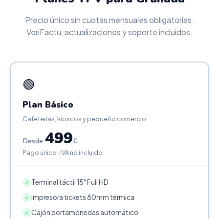
Precio único sin cuotas mensuales obligatorias.
VeriFactu, actualizaciones y soporte incluidos.
🟢
Plan Básico
Cafeterías, kioscos y pequeño comercio
499
Desde
€
Pago único · IVA no incluido
Terminal táctil 15" Full HD
✓
Impresora tickets 80mm térmica
✓
Cajón portamonedas automático
✓