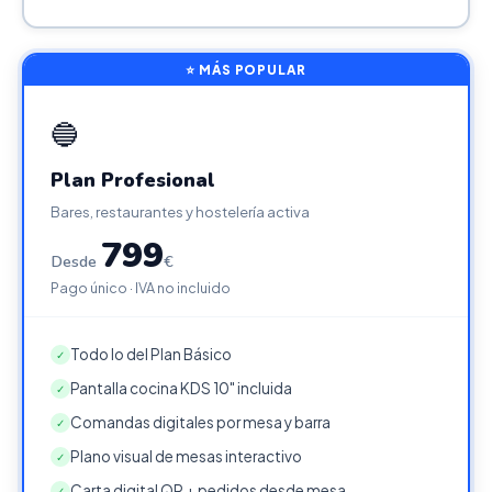
⭐ MÁS POPULAR
🔵
Plan Profesional
Bares, restaurantes y hostelería activa
799
Desde
€
Pago único · IVA no incluido
Todo lo del Plan Básico
✓
Pantalla cocina KDS 10" incluida
✓
Comandas digitales por mesa y barra
✓
Plano visual de mesas interactivo
✓
Carta digital QR + pedidos desde mesa
✓