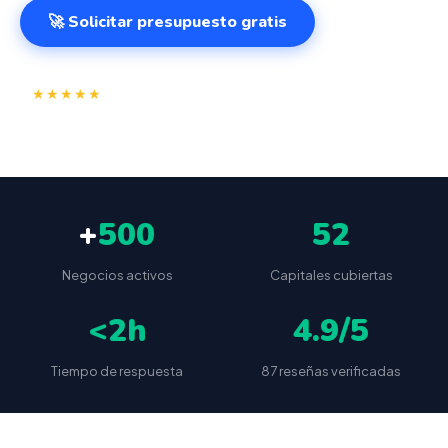
🚀 Solicitar presupuesto gratis
⭐
✅
★★★★★
4.9/5
(87 reseñas)
VeriFactu incluido
📦
🔒
Envío a toda España
Sin cuotas ocultas
+
500
52
Negocios activos
Capitales cubiertas
<2h
4.9/5
Tiempo de respuesta
87 reseñas verificadas