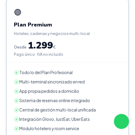
🟣
Plan Premium
Hoteles, cadenas y negocios multi-local
1.299
Desde
€
Pago único · IVA no incluido
Todo lo del Plan Profesional
✓
Multi-terminal sincronizado en red
✓
App propia pedidos a domicilio
✓
Sistema de reservas online integrado
✓
Central de gestión multi-local unificada
✓
Integración Glovo, JustEat, Uber Eats
✓
Módulo hotelero y room service
✓