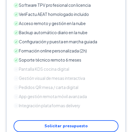
Software TPV profesional con licencia
✓
VeriFactu AEAT homologado incluido
✓
Acceso remoto y gestión en la nube
✓
Backup automático diario en la nube
✓
Configuración y puesta en marcha guiada
✓
Formación online personalizada (2h)
✓
Soporte técnico remoto 6 meses
✓
Pantalla KDS cocina digital
✕
Gestión visual de mesas interactiva
✕
Pedidos QR mesa / carta digital
✕
App gestión remota móvil avanzada
✕
Integración plataformas delivery
✕
Solicitar presupuesto