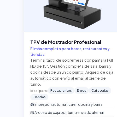
TPV de Mostrador Profesional
El más completo para bares, restaurantes y
tiendas
Terminal táctil de sobremesa con pantalla Full
HD de 15". Gestión completa de sala, barra y
cocina desde un único punto. Arqueo de caja
automático con envío al email al cierre de
turno.
Restaurantes
Bares
Cafeterías
Ideal para:
Tiendas
🖨️ Impresión automática en cocina y barra
📧 Arqueo de caja por turno enviado al email