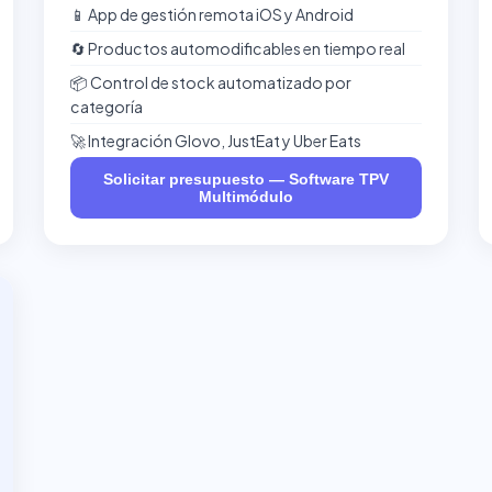
📱 App de gestión remota iOS y Android
🔄 Productos automodificables en tiempo real
📦 Control de stock automatizado por
categoría
🚀 Integración Glovo, JustEat y Uber Eats
Solicitar presupuesto — Software TPV
Multimódulo