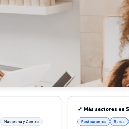
🔗 Más sectores en S
Macarena y Centro
Restaurantes
Bares