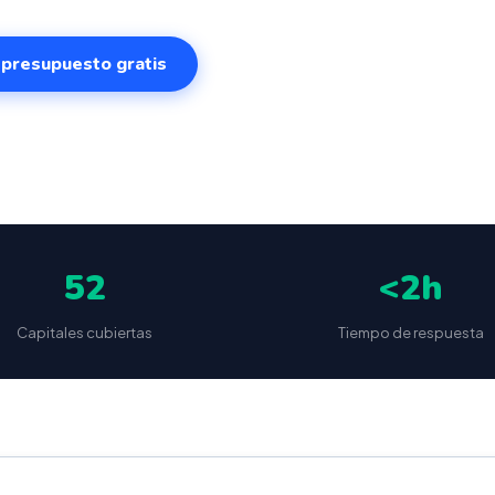
r presupuesto gratis
✅
📦
🔒
5
(87 reseñas)
VeriFactu incluido
Envío a toda España
Sin cuotas 
52
<2h
Capitales cubiertas
Tiempo de respuesta