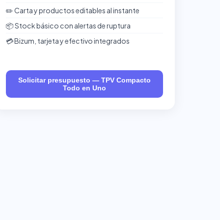
✏️ Carta y productos editables al instante
📦 Stock básico con alertas de ruptura
💳 Bizum, tarjeta y efectivo integrados
Solicitar presupuesto — TPV Compacto
Todo en Uno