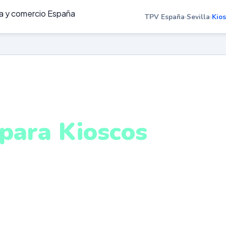
TPV España
›
Sevilla
›
Kio
OSCOS EN SEVILLA
para Kioscos
villa
 kioscos autoservicio táctiles para alta rotación de
ema intuitivo y conectado para gestionar tu negocio en
cualquier lugar. VeriFactu incluido. Desde 499€.