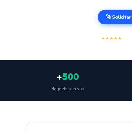
🚀 Solicita
⭐
★★★★★
4.9/
+
500
Negocios activos