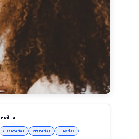
evilla
Cafeterías
Pizzerías
Tiendas