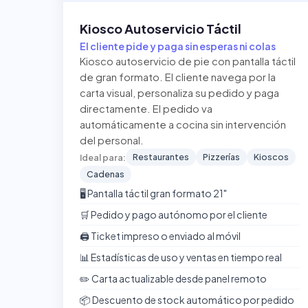
Kiosco Autoservicio Táctil
El cliente pide y paga sin esperas ni colas
Kiosco autoservicio de pie con pantalla táctil
de gran formato. El cliente navega por la
carta visual, personaliza su pedido y paga
directamente. El pedido va
automáticamente a cocina sin intervención
del personal.
Restaurantes
Pizzerías
Kioscos
Ideal para:
Cadenas
🖥️ Pantalla táctil gran formato 21"
🛒 Pedido y pago autónomo por el cliente
🖨️ Ticket impreso o enviado al móvil
📊 Estadísticas de uso y ventas en tiempo real
✏️ Carta actualizable desde panel remoto
📦 Descuento de stock automático por pedido