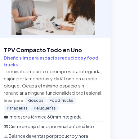
TPV Compacto Todo en Uno
Diseño slim para espacios reducidos y food
trucks
Terminal compacto con impresora integrada,
cajón portamonedas y datáfono en un solo
bloque. Ocupa el mínimo espacio sin
renunciar a ninguna funcionalidad profesional.
Kioscos
Food Trucks
Ideal para:
Panaderías
Peluquerías
🖨️ Impresora térmica 80mm integrada
📧 Cierre de caja diario por email automático
📊 Balance de ventas por producto y hora