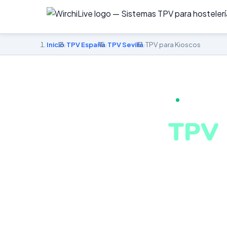
Inicio
›
TPV España
›
TPV Sevilla
›
TPV para Kioscos
TPV PARA KI
TPV 
en Se
TPV compacto y
clientes. Sist
Sevilla desde 