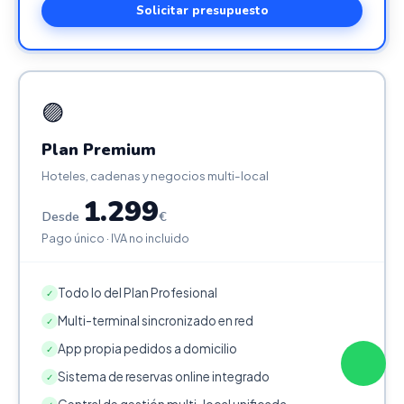
Solicitar presupuesto
🟣
Plan Premium
Hoteles, cadenas y negocios multi-local
1.299
Desde
€
Pago único · IVA no incluido
Todo lo del Plan Profesional
✓
Multi-terminal sincronizado en red
✓
App propia pedidos a domicilio
✓
Sistema de reservas online integrado
✓