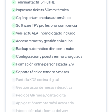
Terminal táctil 15" Full HD
✓
Impresora tickets 80mm térmica
✓
Cajón portamonedas automático
✓
Software TPV profesional con licencia
✓
VeriFactu AEAT homologado incluido
✓
Acceso remoto y gestión en la nube
✓
Backup automático diario en la nube
✓
Configuración y puesta en marcha guiada
✓
Formación online personalizada (2h)
✓
Soporte técnico remoto 6 meses
✓
Pantalla KDS cocina digital
✕
Gestión visual de mesas interactiva
✕
Pedidos QR mesa / carta digital
✕
App gestión remota móvil avanzada
✕
Integración plataformas delivery
✕