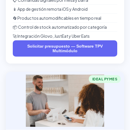
📋 Comandas digitales por mesa y barra
📱 App de gestión remota iOS y Android
🔄 Productos automodificables en tiempo real
📦 Control de stock automatizado por categoría
🚀 Integración Glovo, JustEat y Uber Eats
Solicitar presupuesto — Software TPV
Multimódulo
IDEAL PYMES