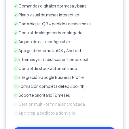
Comandas digitales por mesa y barra
✓
Plano visual de mesas interactivo
✓
Carta digital QR + pedidos desde mesa
✓
Control de alérgenos homologado
✓
Arqueo de caja configurable
✓
App gestión remota iOS y Android
✓
Informes y estadísticas en tiempo real
✓
Control de stock automatizado
✓
Integración Google Business Profile
✓
Formación completa del equipo (4h)
✓
Soporte prioritario 12 meses
✓
Gestión multi-terminal sincronizada
✕
App propia pedidos a domicilio
✕