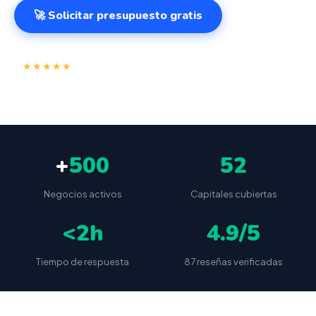
🚀 Solicitar presupuesto gratis
⭐
✅
★★★★★
4.9/5
(87 reseñas)
VeriFactu incluido
📦
🔒
Envío a toda España
Sin cuotas ocultas
+
500
52
Negocios activos
Capitales cubiertas
<2h
4.9/5
Tiempo de respuesta
87 reseñas verificadas