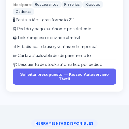
Restaurantes
Pizzerías
Kioscos
Ideal para:
Cadenas
🖥️ Pantalla táctil gran formato 21"
🛒 Pedido y pago autónomo por el cliente
🖨️ Ticket impreso o enviado al móvil
📊 Estadísticas de uso y ventas en tiempo real
✏️ Carta actualizable desde panel remoto
📦 Descuento de stock automático por pedido
Solicitar presupuesto — Kiosco Autoservicio
Táctil
HERRAMIENTAS DISPONIBLES