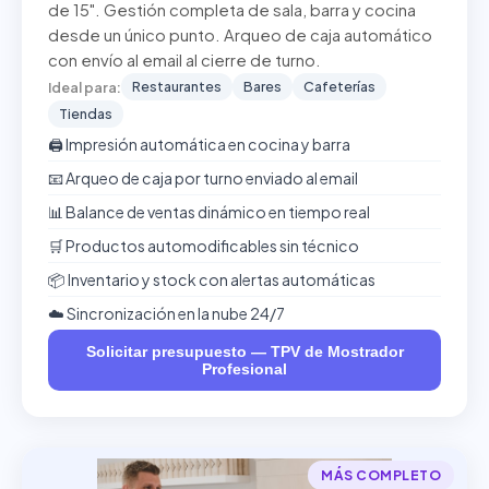
de 15". Gestión completa de sala, barra y cocina
desde un único punto. Arqueo de caja automático
con envío al email al cierre de turno.
Restaurantes
Bares
Cafeterías
Ideal para:
Tiendas
🖨️ Impresión automática en cocina y barra
📧 Arqueo de caja por turno enviado al email
📊 Balance de ventas dinámico en tiempo real
🛒 Productos automodificables sin técnico
📦 Inventario y stock con alertas automáticas
☁️ Sincronización en la nube 24/7
Solicitar presupuesto — TPV de Mostrador
Profesional
MÁS COMPLETO