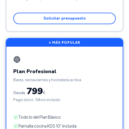
Solicitar presupuesto
⭐ MÁS POPULAR
🔵
Plan Profesional
Bares, restaurantes y hostelería activa
799
Desde
€
Pago único · IVA no incluido
Todo lo del Plan Básico
✓
Pantalla cocina KDS 10" incluida
✓