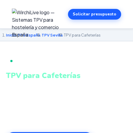
Solicitar presupuesto
Inicio
›
TPV España
›
TPV Sevilla
›
TPV para Cafeterías
TPV PARA CAFETERÍAS EN SEVILLA
TPV para Cafeterías
en Sevilla
Personalización de pedidos, venta de productos
envasados, turnos y estadísticas en tiempo real. Sistema
intuitivo y conectado para gestionar tu negocio en Sevilla
desde cualquier lugar. VeriFactu incluido. Desde 499€.