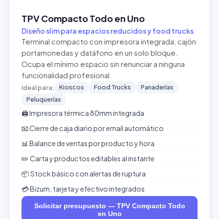
TPV Compacto Todo en Uno
Diseño slim para espacios reducidos y food trucks
Terminal compacto con impresora integrada, cajón
portamonedas y datáfono en un solo bloque.
Ocupa el mínimo espacio sin renunciar a ninguna
funcionalidad profesional.
Kioscos
Food Trucks
Panaderías
Ideal para:
Peluquerías
🖨️ Impresora térmica 80mm integrada
📧 Cierre de caja diario por email automático
📊 Balance de ventas por producto y hora
✏️ Carta y productos editables al instante
📦 Stock básico con alertas de ruptura
💳 Bizum, tarjeta y efectivo integrados
Solicitar presupuesto — TPV Compacto Todo
en Uno