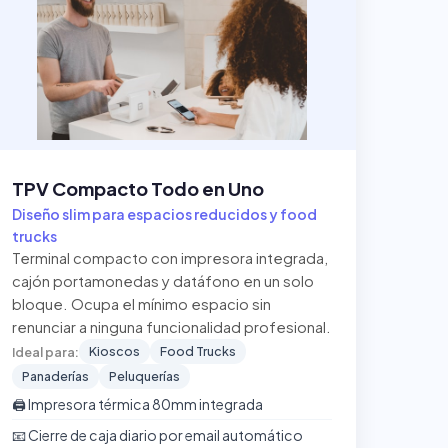
TPV Compacto Todo en Uno
Diseño slim para espacios reducidos y food
trucks
Terminal compacto con impresora integrada,
cajón portamonedas y datáfono en un solo
bloque. Ocupa el mínimo espacio sin
renunciar a ninguna funcionalidad profesional.
Kioscos
Food Trucks
Ideal para:
Panaderías
Peluquerías
🖨️ Impresora térmica 80mm integrada
📧 Cierre de caja diario por email automático