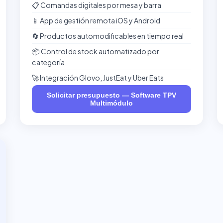
📋 Comandas digitales por mesa y barra
📱 App de gestión remota iOS y Android
🔄 Productos automodificables en tiempo real
📦 Control de stock automatizado por
categoría
🚀 Integración Glovo, JustEat y Uber Eats
Solicitar presupuesto — Software TPV
Multimódulo