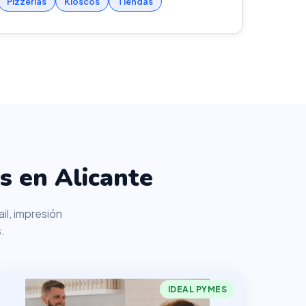
Pizzerías
Kioscos
Tiendas
s en Alicante
il, impresión
.
IDEAL PYMES