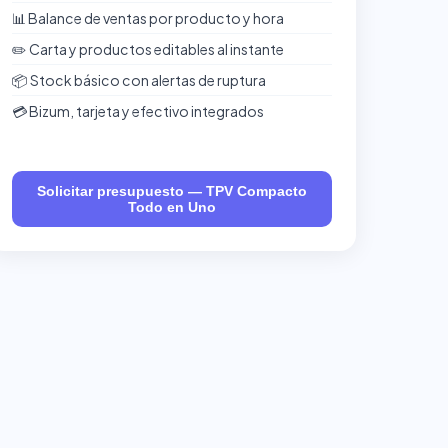
📊 Balance de ventas por producto y hora
✏️ Carta y productos editables al instante
📦 Stock básico con alertas de ruptura
💳 Bizum, tarjeta y efectivo integrados
Solicitar presupuesto — TPV Compacto
Todo en Uno