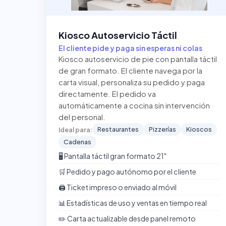
Kiosco Autoservicio Táctil
El cliente pide y paga sin esperas ni colas
Kiosco autoservicio de pie con pantalla táctil
de gran formato. El cliente navega por la
carta visual, personaliza su pedido y paga
directamente. El pedido va
automáticamente a cocina sin intervención
del personal.
Restaurantes
Pizzerías
Kioscos
Ideal para:
Cadenas
🖥️ Pantalla táctil gran formato 21"
🛒 Pedido y pago autónomo por el cliente
🖨️ Ticket impreso o enviado al móvil
📊 Estadísticas de uso y ventas en tiempo real
✏️ Carta actualizable desde panel remoto