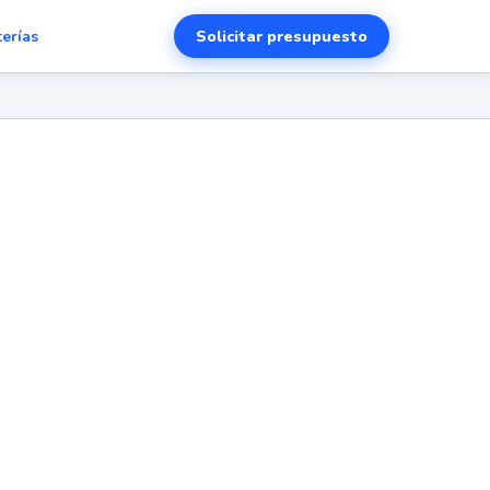
Solicitar presupuesto
terías
nar
e