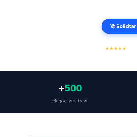
499€.
🚀 Solicita
⭐
★★★★★
4.9/
+
500
Negocios activos