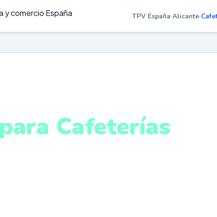
TPV España
›
Alicante
›
Cafe
FETERÍAS EN ALICANTE
para Cafeterías
licante
ón de pedidos, venta de productos envasados, turnos y
n tiempo real. Sistema intuitivo y conectado para gestio
Alicante desde cualquier lugar. VeriFactu incluido. Desd