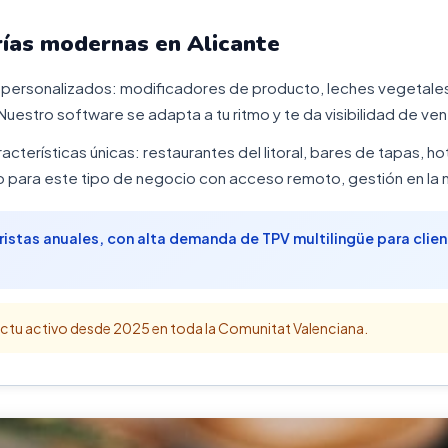
rías modernas en Alicante
personalizados: modificadores de producto, leches vegetales,
Nuestro software se adapta a tu ritmo y te da visibilidad de ve
acterísticas únicas: restaurantes del litoral, bares de tapas, 
para este tipo de negocio con acceso remoto, gestión en la n
uristas anuales, con alta demanda de TPV multilingüe para clien
ctu activo desde 2025 en toda la Comunitat Valenciana.