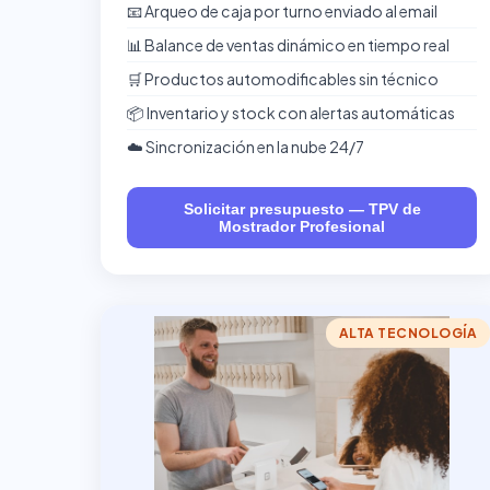
📧 Arqueo de caja por turno enviado al email
📊 Balance de ventas dinámico en tiempo real
🛒 Productos automodificables sin técnico
📦 Inventario y stock con alertas automáticas
☁️ Sincronización en la nube 24/7
Solicitar presupuesto — TPV de
Mostrador Profesional
ALTA TECNOLOGÍA