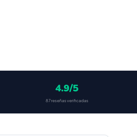
ocultas
4.9/5
87 reseñas verificadas