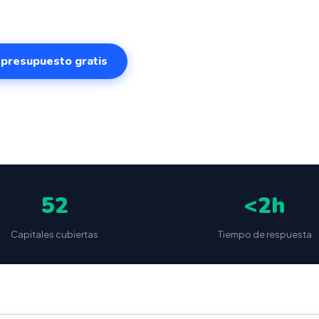
r presupuesto gratis
✅
📦
🔒
5
(87 reseñas)
VeriFactu incluido
Envío a toda España
Sin cuotas 
52
<2h
Capitales cubiertas
Tiempo de respuesta