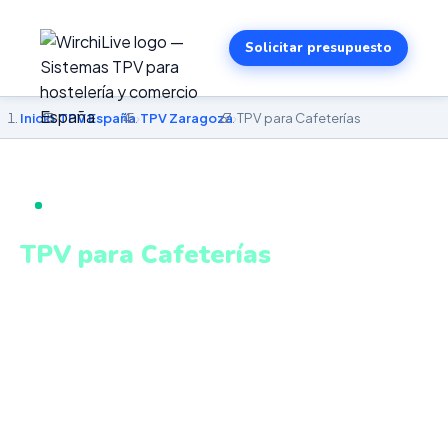
Solicitar presupuesto
Inicio
›
TPV España
›
TPV Zaragoza
›
TPV para Cafeterías
TPV PARA CAFETERÍAS EN ZARAGOZA
TPV para Cafeterías
en Zaragoza
Personalización de pedidos, venta de productos
envasados, turnos y estadísticas en tiempo real. Sistema
intuitivo y conectado para gestionar tu negocio en
Zaragoza desde cualquier lugar. VeriFactu incluido.
Desde 499€.