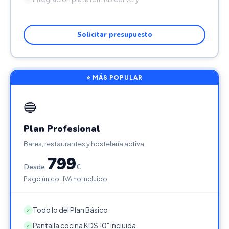
Solicitar presupuesto
⭐ MÁS POPULAR
🔵
Plan Profesional
Bares, restaurantes y hostelería activa
799
Desde
€
Pago único · IVA no incluido
Todo lo del Plan Básico
✓
Pantalla cocina KDS 10" incluida
✓