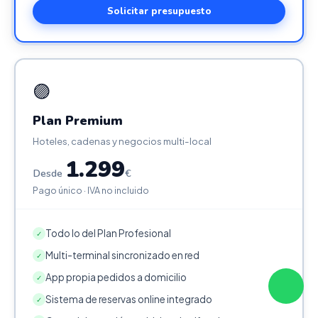
Solicitar presupuesto
🟣
Plan Premium
Hoteles, cadenas y negocios multi-local
1.299
Desde
€
Pago único · IVA no incluido
Todo lo del Plan Profesional
✓
Multi-terminal sincronizado en red
✓
App propia pedidos a domicilio
✓
Sistema de reservas online integrado
✓