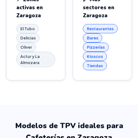
activas en
sectores en
Zaragoza
Zaragoza
El Tubo
Restaurantes
Delicias
Bares
Oliver
Pizzerías
Actur y La
Kioscos
Almozara
Tiendas
Modelos de TPV ideales para
Cafeterías en Zaragoza