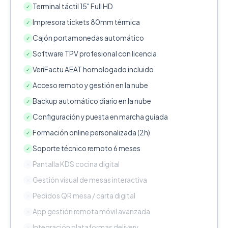
Terminal táctil 15" Full HD
✓
Impresora tickets 80mm térmica
✓
Cajón portamonedas automático
✓
Software TPV profesional con licencia
✓
VeriFactu AEAT homologado incluido
✓
Acceso remoto y gestión en la nube
✓
Backup automático diario en la nube
✓
Configuración y puesta en marcha guiada
✓
Formación online personalizada (2h)
✓
Soporte técnico remoto 6 meses
✓
Pantalla KDS cocina digital
✕
Gestión visual de mesas interactiva
✕
Pedidos QR mesa / carta digital
✕
App gestión remota móvil avanzada
✕
Integración plataformas delivery
✕