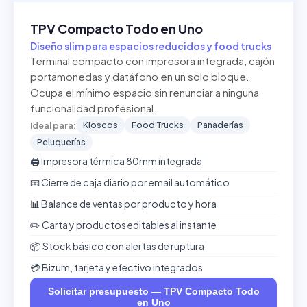
TPV Compacto Todo en Uno
Diseño slim para espacios reducidos y food trucks
Terminal compacto con impresora integrada, cajón
portamonedas y datáfono en un solo bloque.
Ocupa el mínimo espacio sin renunciar a ninguna
funcionalidad profesional.
Kioscos
Food Trucks
Panaderías
Ideal para:
Peluquerías
🖨️ Impresora térmica 80mm integrada
📧 Cierre de caja diario por email automático
📊 Balance de ventas por producto y hora
✏️ Carta y productos editables al instante
📦 Stock básico con alertas de ruptura
💳 Bizum, tarjeta y efectivo integrados
Solicitar presupuesto — TPV Compacto Todo
en Uno