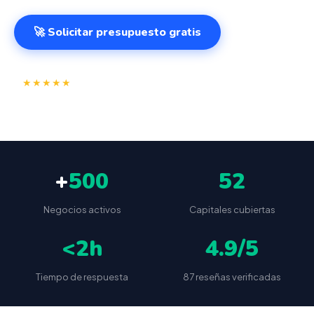
🚀 Solicitar presupuesto gratis
⭐
✅
★★★★★
4.9/5
(87 reseñas)
VeriFactu incluido
📦
🔒
Envío a toda España
Sin cuotas ocultas
+
500
52
Negocios activos
Capitales cubiertas
<2h
4.9/5
Tiempo de respuesta
87 reseñas verificadas