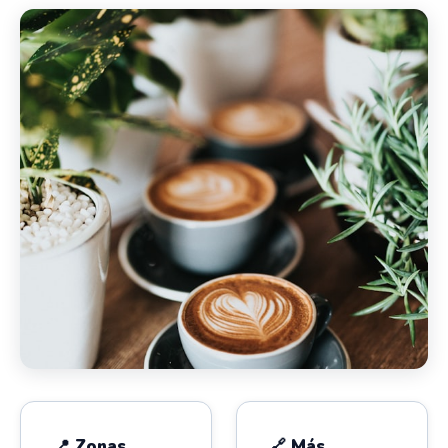
📍 Zonas
🔗 Más