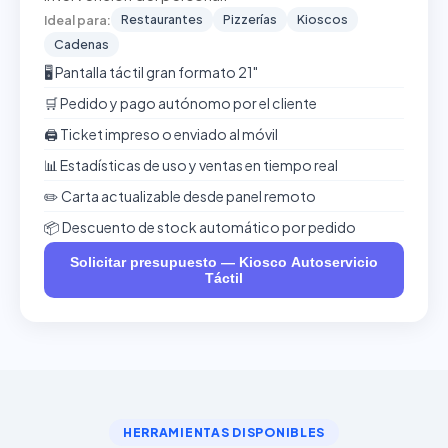
Restaurantes
Pizzerías
Kioscos
Ideal para:
Cadenas
🖥️ Pantalla táctil gran formato 21"
🛒 Pedido y pago autónomo por el cliente
🖨️ Ticket impreso o enviado al móvil
📊 Estadísticas de uso y ventas en tiempo real
✏️ Carta actualizable desde panel remoto
📦 Descuento de stock automático por pedido
Solicitar presupuesto — Kiosco Autoservicio
Táctil
HERRAMIENTAS DISPONIBLES