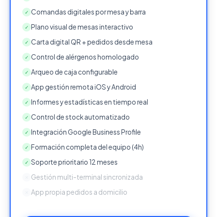
Comandas digitales por mesa y barra
✓
Plano visual de mesas interactivo
✓
Carta digital QR + pedidos desde mesa
✓
Control de alérgenos homologado
✓
Arqueo de caja configurable
✓
App gestión remota iOS y Android
✓
Informes y estadísticas en tiempo real
✓
Control de stock automatizado
✓
Integración Google Business Profile
✓
Formación completa del equipo (4h)
✓
Soporte prioritario 12 meses
✓
Gestión multi-terminal sincronizada
✕
App propia pedidos a domicilio
✕