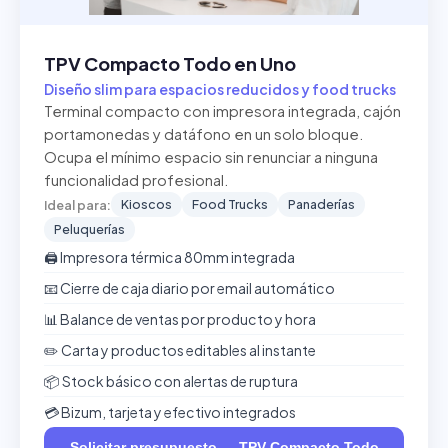
TPV Compacto Todo en Uno
Diseño slim para espacios reducidos y food trucks
Terminal compacto con impresora integrada, cajón
portamonedas y datáfono en un solo bloque.
Ocupa el mínimo espacio sin renunciar a ninguna
funcionalidad profesional.
Kioscos
Food Trucks
Panaderías
Ideal para:
Peluquerías
🖨️ Impresora térmica 80mm integrada
📧 Cierre de caja diario por email automático
📊 Balance de ventas por producto y hora
✏️ Carta y productos editables al instante
📦 Stock básico con alertas de ruptura
💳 Bizum, tarjeta y efectivo integrados
Solicitar presupuesto — TPV Compacto Todo