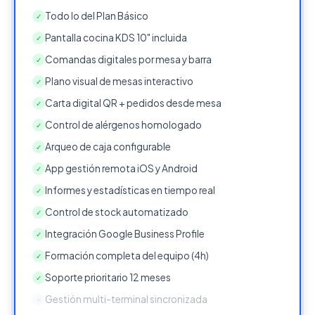
Todo lo del Plan Básico
✓
Pantalla cocina KDS 10" incluida
✓
Comandas digitales por mesa y barra
✓
Plano visual de mesas interactivo
✓
Carta digital QR + pedidos desde mesa
✓
Control de alérgenos homologado
✓
Arqueo de caja configurable
✓
App gestión remota iOS y Android
✓
Informes y estadísticas en tiempo real
✓
Control de stock automatizado
✓
Integración Google Business Profile
✓
Formación completa del equipo (4h)
✓
Soporte prioritario 12 meses
✓
Gestión multi-terminal sincronizada
✕