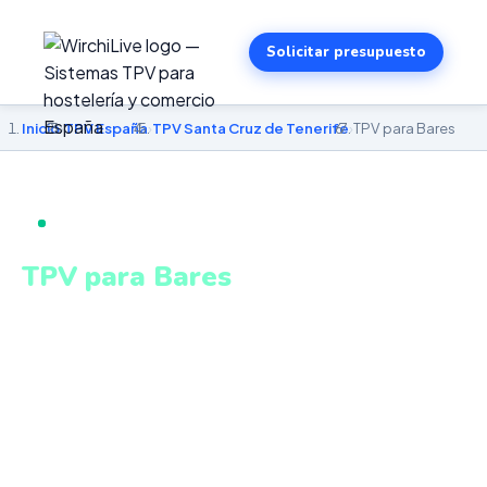
Solicitar presupuesto
Inicio
›
TPV España
›
TPV Santa Cruz de Tenerife
›
TPV para Bares
TPV PARA BARES EN SANTA CRUZ DE TENERIFE
TPV para Bares
en Santa Cruz de Tenerife
Comandas de barra y mesa, cobro ágil, cuentas divididas
y control de turno en tiempo real. Sistema intuitivo y
conectado para gestionar tu negocio en Santa Cruz de
Tenerife desde cualquier lugar. VeriFactu incluido. Desde
499€.