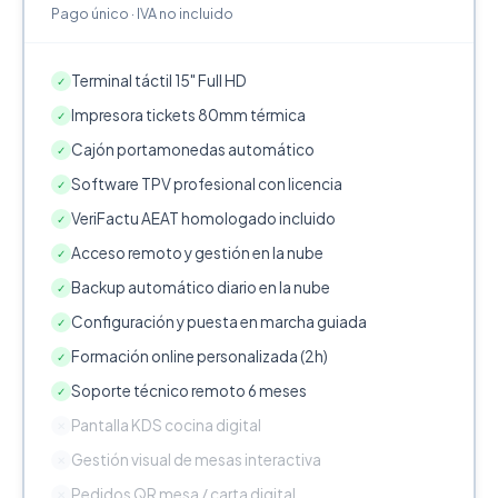
Pago único · IVA no incluido
Terminal táctil 15" Full HD
✓
Impresora tickets 80mm térmica
✓
Cajón portamonedas automático
✓
Software TPV profesional con licencia
✓
VeriFactu AEAT homologado incluido
✓
Acceso remoto y gestión en la nube
✓
Backup automático diario en la nube
✓
Configuración y puesta en marcha guiada
✓
Formación online personalizada (2h)
✓
Soporte técnico remoto 6 meses
✓
Pantalla KDS cocina digital
✕
Gestión visual de mesas interactiva
✕
Pedidos QR mesa / carta digital
✕