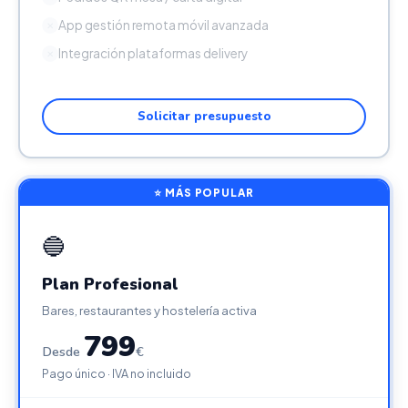
App gestión remota móvil avanzada
✕
Integración plataformas delivery
✕
Solicitar presupuesto
⭐ MÁS POPULAR
🔵
Plan Profesional
Bares, restaurantes y hostelería activa
799
Desde
€
Pago único · IVA no incluido