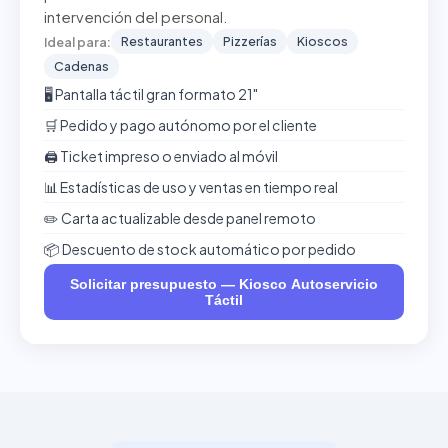
intervención del personal.
Restaurantes
Pizzerías
Kioscos
Ideal para:
Cadenas
🖥️ Pantalla táctil gran formato 21"
🛒 Pedido y pago autónomo por el cliente
🖨️ Ticket impreso o enviado al móvil
📊 Estadísticas de uso y ventas en tiempo real
✏️ Carta actualizable desde panel remoto
📦 Descuento de stock automático por pedido
Solicitar presupuesto — Kiosco Autoservicio
Táctil