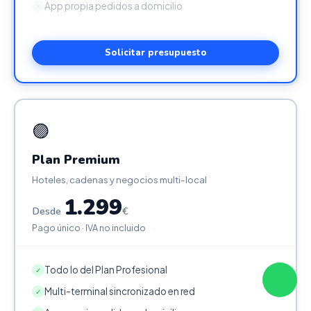
App propia pedidos a domicilio
✕
Solicitar presupuesto
🟣
Plan Premium
Hoteles, cadenas y negocios multi-local
1.299
Desde
€
Pago único · IVA no incluido
Todo lo del Plan Profesional
✓
Multi-terminal sincronizado en red
✓