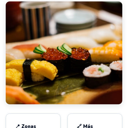
📍 Zonas
🔗 Más