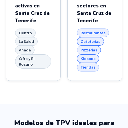
activas en
sectores en
Santa Cruz de
Santa Cruz de
Tenerife
Tenerife
Centro
Restaurantes
La Salud
Cafeterías
Anaga
Pizzerías
Ofra y El
Kioscos
Rosario
Tiendas
Modelos de TPV ideales para