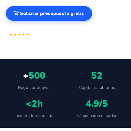
🚀 Solicitar presupuesto gratis
⭐
✅
★★★★★
4.9/5
(87 reseñas)
VeriFactu incluido
📦
🔒
Envío a toda España
Sin cuotas ocultas
+
500
52
Negocios activos
Capitales cubiertas
<2h
4.9/5
Tiempo de respuesta
87 reseñas verificadas