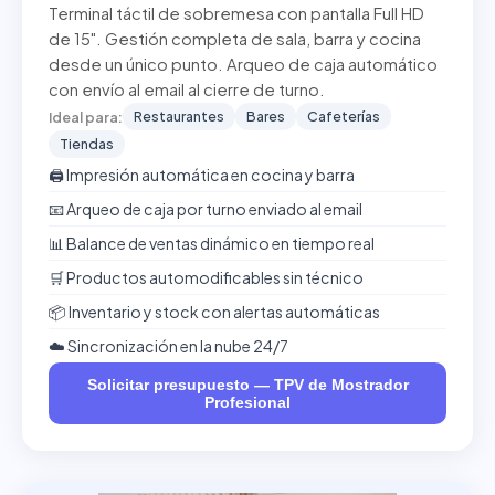
Terminal táctil de sobremesa con pantalla Full HD
de 15". Gestión completa de sala, barra y cocina
desde un único punto. Arqueo de caja automático
con envío al email al cierre de turno.
Restaurantes
Bares
Cafeterías
Ideal para:
Tiendas
🖨️ Impresión automática en cocina y barra
📧 Arqueo de caja por turno enviado al email
📊 Balance de ventas dinámico en tiempo real
🛒 Productos automodificables sin técnico
📦 Inventario y stock con alertas automáticas
☁️ Sincronización en la nube 24/7
Solicitar presupuesto — TPV de Mostrador
Profesional