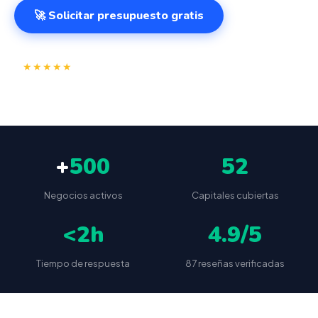
🚀 Solicitar presupuesto gratis
⭐
✅
★★★★★
4.9/5
(87 reseñas)
VeriFactu incluido
📦
🔒
Envío a toda España
Sin cuotas ocultas
+
500
52
Negocios activos
Capitales cubiertas
<2h
4.9/5
Tiempo de respuesta
87 reseñas verificadas