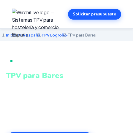
Solicitar presupuesto
Inicio
›
TPV España
›
TPV Logroño
›
TPV para Bares
TPV PARA BARES EN LOGROÑO
TPV para Bares
en Logroño
Comandas de barra y mesa, cobro ágil, cuentas divididas
y control de turno en tiempo real. Sistema intuitivo y
conectado para gestionar tu negocio en Logroño desde
cualquier lugar. VeriFactu incluido. Desde 499€.