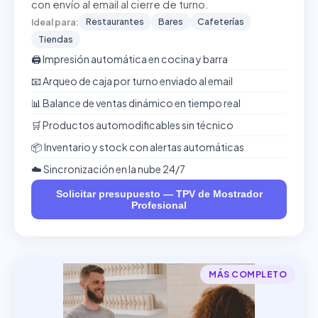
con envío al email al cierre de turno.
Restaurantes
Bares
Cafeterías
Ideal para:
Tiendas
🖨️ Impresión automática en cocina y barra
📧 Arqueo de caja por turno enviado al email
📊 Balance de ventas dinámico en tiempo real
🛒 Productos automodificables sin técnico
📦 Inventario y stock con alertas automáticas
☁️ Sincronización en la nube 24/7
Solicitar presupuesto — TPV de Mostrador
Profesional
MÁS COMPLETO