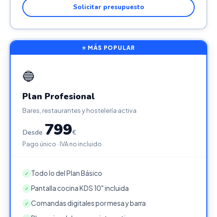
Solicitar presupuesto
⭐ MÁS POPULAR
🔵
Plan Profesional
Bares, restaurantes y hostelería activa
799
Desde
€
Pago único · IVA no incluido
Todo lo del Plan Básico
✓
Pantalla cocina KDS 10" incluida
✓
Comandas digitales por mesa y barra
✓