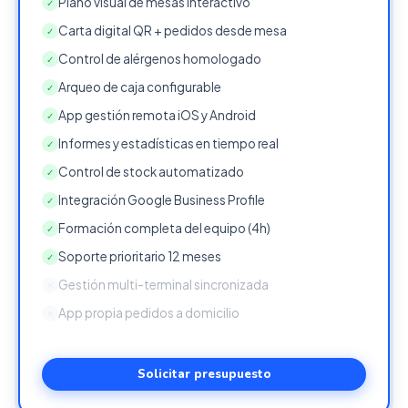
Plano visual de mesas interactivo
✓
Carta digital QR + pedidos desde mesa
✓
Control de alérgenos homologado
✓
Arqueo de caja configurable
✓
App gestión remota iOS y Android
✓
Informes y estadísticas en tiempo real
✓
Control de stock automatizado
✓
Integración Google Business Profile
✓
Formación completa del equipo (4h)
✓
Soporte prioritario 12 meses
✓
Gestión multi-terminal sincronizada
✕
App propia pedidos a domicilio
✕
Solicitar presupuesto