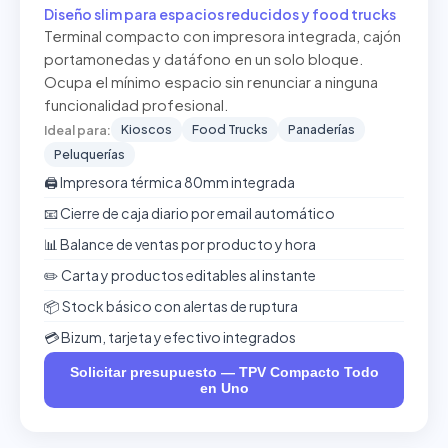
Diseño slim para espacios reducidos y food trucks
Terminal compacto con impresora integrada, cajón
portamonedas y datáfono en un solo bloque.
Ocupa el mínimo espacio sin renunciar a ninguna
funcionalidad profesional.
Kioscos
Food Trucks
Panaderías
Ideal para:
Peluquerías
🖨️ Impresora térmica 80mm integrada
📧 Cierre de caja diario por email automático
📊 Balance de ventas por producto y hora
✏️ Carta y productos editables al instante
📦 Stock básico con alertas de ruptura
💳 Bizum, tarjeta y efectivo integrados
Solicitar presupuesto — TPV Compacto Todo
en Uno