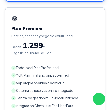
🟣
Plan Premium
Hoteles, cadenas y negocios multi-local
1.299
Desde
€
Pago único · IVA no incluido
Todo lo del Plan Profesional
✓
Multi-terminal sincronizado en red
✓
App propia pedidos a domicilio
✓
Sistema de reservas online integrado
✓
Central de gestión multi-local unificada
✓
Integración Glovo, JustEat, Uber Eats
✓