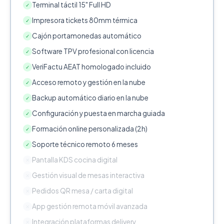
Terminal táctil 15" Full HD
✓
Impresora tickets 80mm térmica
✓
Cajón portamonedas automático
✓
Software TPV profesional con licencia
✓
VeriFactu AEAT homologado incluido
✓
Acceso remoto y gestión en la nube
✓
Backup automático diario en la nube
✓
Configuración y puesta en marcha guiada
✓
Formación online personalizada (2h)
✓
Soporte técnico remoto 6 meses
✓
Pantalla KDS cocina digital
✕
Gestión visual de mesas interactiva
✕
Pedidos QR mesa / carta digital
✕
App gestión remota móvil avanzada
✕
Integración plataformas delivery
✕