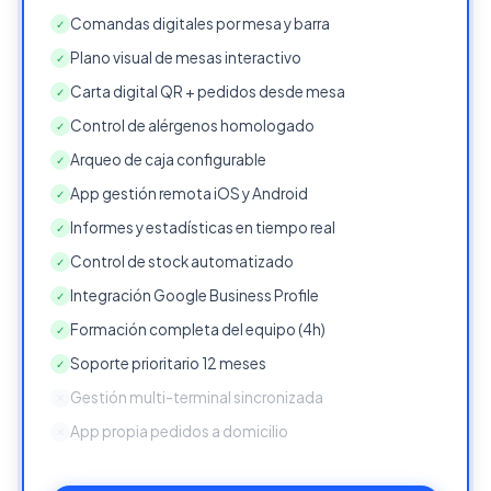
Comandas digitales por mesa y barra
✓
Plano visual de mesas interactivo
✓
Carta digital QR + pedidos desde mesa
✓
Control de alérgenos homologado
✓
Arqueo de caja configurable
✓
App gestión remota iOS y Android
✓
Informes y estadísticas en tiempo real
✓
Control de stock automatizado
✓
Integración Google Business Profile
✓
Formación completa del equipo (4h)
✓
Soporte prioritario 12 meses
✓
Gestión multi-terminal sincronizada
✕
App propia pedidos a domicilio
✕