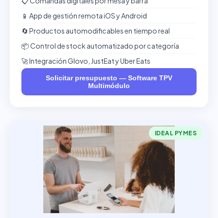
📋 Comandas digitales por mesa y barra
📱 App de gestión remota iOS y Android
🔄 Productos automodificables en tiempo real
📦 Control de stock automatizado por categoría
🚀 Integración Glovo, JustEat y Uber Eats
Solicitar presupuesto — Software TPV
Multimódulo
IDEAL PYMES