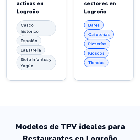
activas en
sectores en
Logroño
Logroño
Casco
Bares
histórico
Cafeterías
Espolón
Pizzerías
La Estrella
Kioscos
Siete Infantes y
Tiendas
Yagüe
Modelos de TPV ideales para
Restaurantes en Logroño