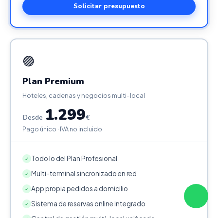
Solicitar presupuesto
🟣
Plan Premium
Hoteles, cadenas y negocios multi-local
1.299
Desde
€
Pago único · IVA no incluido
Todo lo del Plan Profesional
✓
Multi-terminal sincronizado en red
✓
App propia pedidos a domicilio
✓
Sistema de reservas online integrado
✓