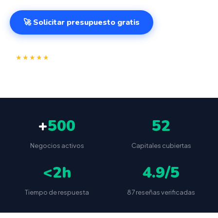
🚀 Solicitar presupuesto gratis
⭐
✅
★★★★★
4.9/5
(87 reseñas)
VeriFactu incluido
📦
🔒
Envío a toda España
Sin cuotas ocultas
+
500
52
Negocios activos
Capitales cubiertas
<2h
4.9/5
Tiempo de respuesta
87 reseñas verificadas