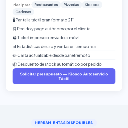
Restaurantes
Pizzerías
Kioscos
Ideal para:
Cadenas
🖥️ Pantalla táctil gran formato 21"
🛒 Pedido y pago autónomo por el cliente
🖨️ Ticket impreso o enviado al móvil
📊 Estadísticas de uso y ventas en tiempo real
✏️ Carta actualizable desde panel remoto
📦 Descuento de stock automático por pedido
Solicitar presupuesto — Kiosco Autoservicio
Táctil
HERRAMIENTAS DISPONIBLES