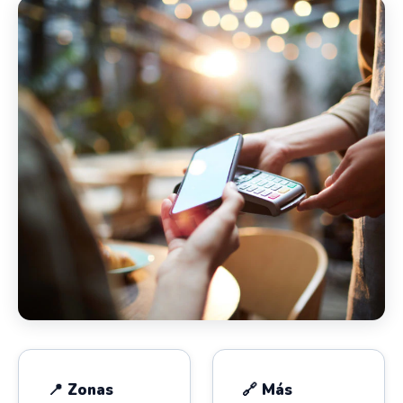
📍 Zonas
🔗 Más