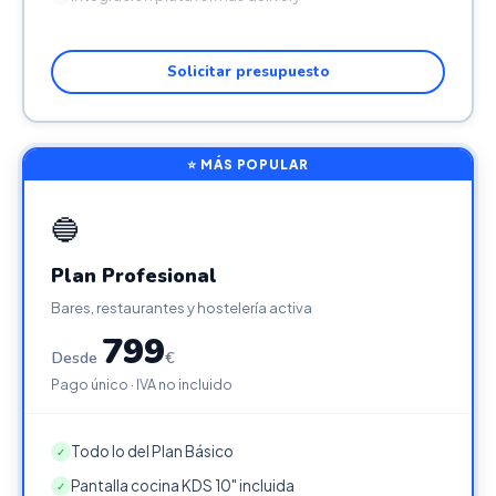
Solicitar presupuesto
⭐ MÁS POPULAR
🔵
Plan Profesional
Bares, restaurantes y hostelería activa
799
Desde
€
Pago único · IVA no incluido
Todo lo del Plan Básico
✓
Pantalla cocina KDS 10" incluida
✓