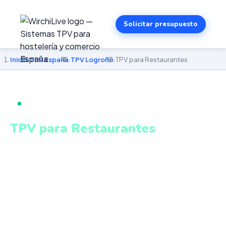
Solicitar presupuesto
Inicio
›
TPV España
›
TPV Logroño
›
TPV para Restaurantes
TPV PARA RESTAURANTES EN LOGROÑO
TPV para Restaurantes
en Logroño
Pantalla KDS, gestión de mesas, menú del día,
escandallo y control de alérgenos homologado. Sistema
intuitivo y conectado para gestionar tu negocio en
Logroño desde cualquier lugar. VeriFactu incluido.
Desde 499€.