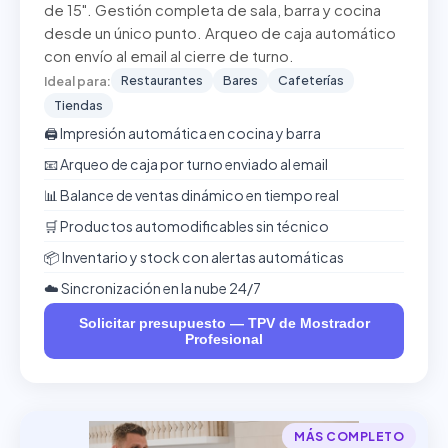
de 15". Gestión completa de sala, barra y cocina
desde un único punto. Arqueo de caja automático
con envío al email al cierre de turno.
Restaurantes
Bares
Cafeterías
Ideal para:
Tiendas
🖨️ Impresión automática en cocina y barra
📧 Arqueo de caja por turno enviado al email
📊 Balance de ventas dinámico en tiempo real
🛒 Productos automodificables sin técnico
📦 Inventario y stock con alertas automáticas
☁️ Sincronización en la nube 24/7
Solicitar presupuesto — TPV de Mostrador
Profesional
MÁS COMPLETO