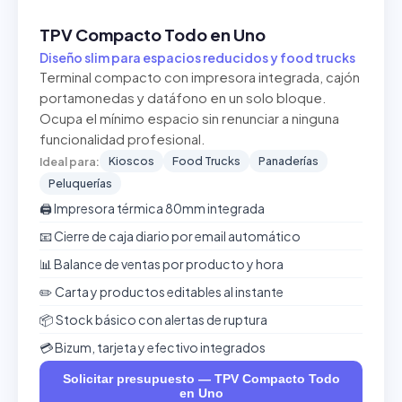
TPV Compacto Todo en Uno
Diseño slim para espacios reducidos y food trucks
Terminal compacto con impresora integrada, cajón
portamonedas y datáfono en un solo bloque.
Ocupa el mínimo espacio sin renunciar a ninguna
funcionalidad profesional.
Kioscos
Food Trucks
Panaderías
Ideal para:
Peluquerías
🖨️ Impresora térmica 80mm integrada
📧 Cierre de caja diario por email automático
📊 Balance de ventas por producto y hora
✏️ Carta y productos editables al instante
📦 Stock básico con alertas de ruptura
💳 Bizum, tarjeta y efectivo integrados
Solicitar presupuesto — TPV Compacto Todo
en Uno