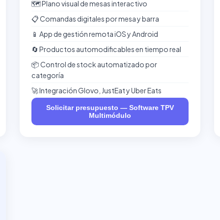
🗺️ Plano visual de mesas interactivo
📋 Comandas digitales por mesa y barra
📱 App de gestión remota iOS y Android
🔄 Productos automodificables en tiempo real
📦 Control de stock automatizado por
categoría
🚀 Integración Glovo, JustEat y Uber Eats
Solicitar presupuesto — Software TPV
Multimódulo