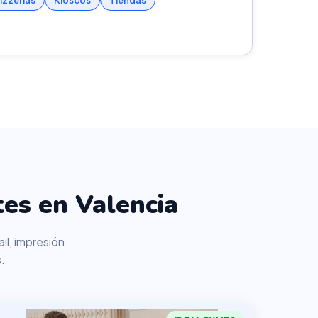
izzerías
Kioscos
Tiendas
es en Valencia
il, impresión
.