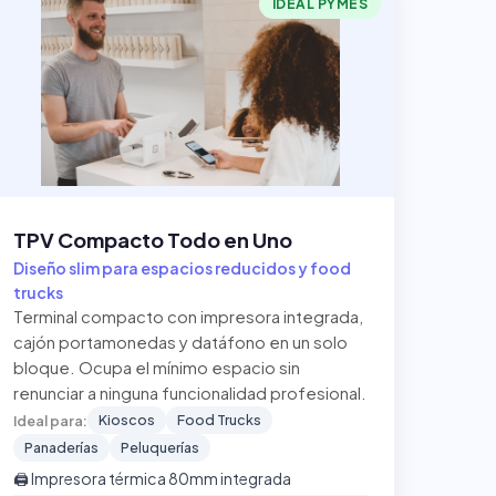
IDEAL PYMES
TPV Compacto Todo en Uno
Diseño slim para espacios reducidos y food
trucks
Terminal compacto con impresora integrada,
cajón portamonedas y datáfono en un solo
bloque. Ocupa el mínimo espacio sin
renunciar a ninguna funcionalidad profesional.
Kioscos
Food Trucks
Ideal para:
Panaderías
Peluquerías
🖨️ Impresora térmica 80mm integrada