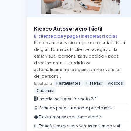
Kiosco Autoservicio Táctil
El cliente pide y paga sin esperas ni colas
Kiosco autoservicio de pie con pantalla táctil
de gran formato. El cliente navega por la
carta visual, personaliza su pedido y paga
directamente. El pedido va
automáticamente a cocina sin intervención
del personal.
Restaurantes
Pizzerías
Kioscos
Ideal para:
Cadenas
🖥️ Pantalla táctil gran formato 21"
🛒 Pedido y pago autónomo por el cliente
🖨️ Ticket impreso o enviado al móvil
📊 Estadísticas de uso y ventas en tiempo real