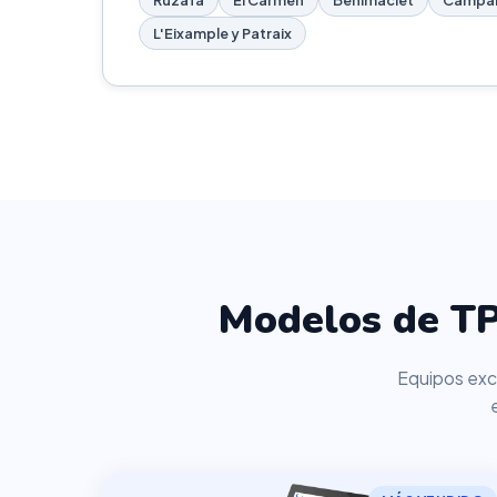
Ruzafa
El Carmen
Benimaclet
Campa
L'Eixample y Patraix
Modelos de TP
Equipos excl