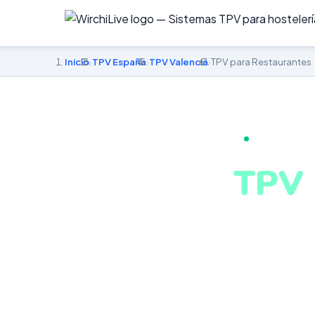
Inicio
›
TPV España
›
TPV Valencia
›
TPV para Restaurantes
TPV PARA RE
TPV 
en V
Pantalla KDS, 
alérgenos hom
negocio en Val