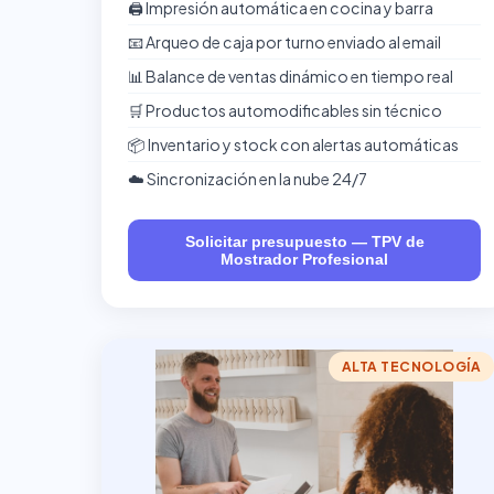
🖨️ Impresión automática en cocina y barra
📧 Arqueo de caja por turno enviado al email
📊 Balance de ventas dinámico en tiempo real
🛒 Productos automodificables sin técnico
📦 Inventario y stock con alertas automáticas
☁️ Sincronización en la nube 24/7
Solicitar presupuesto — TPV de
Mostrador Profesional
ALTA TECNOLOGÍA