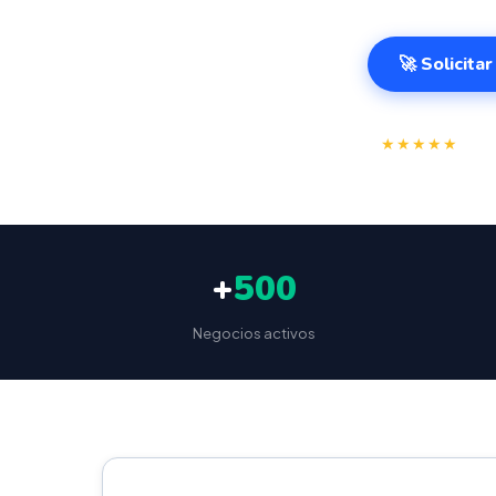
🚀 Solicita
⭐
★★★★★
4.9/
+
500
Negocios activos