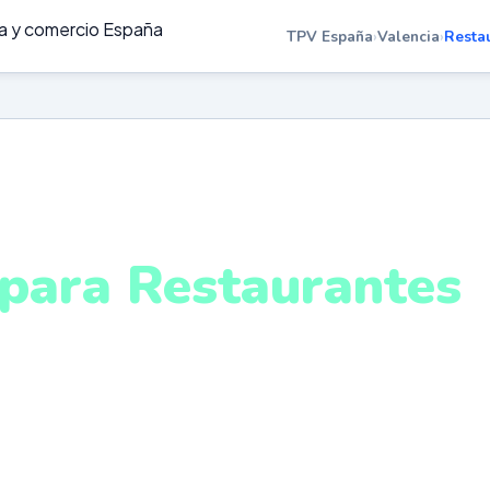
TPV España
›
Valencia
›
Resta
STAURANTES EN VALENCIA
para Restaurantes
alencia
gestión de mesas, menú del día, escandallo y control de
ologado. Sistema intuitivo y conectado para gestionar 
encia desde cualquier lugar. VeriFactu incluido. Desde 