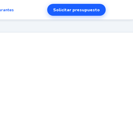
Solicitar presupuesto
urantes
tu
499€.