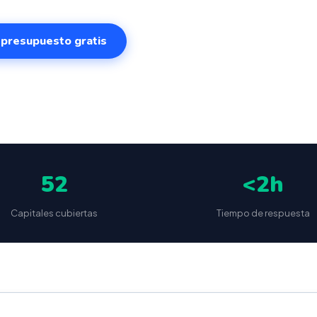
r presupuesto gratis
✅
📦
🔒
5
(87 reseñas)
VeriFactu incluido
Envío a toda España
Sin cuotas 
52
<2h
Capitales cubiertas
Tiempo de respuesta