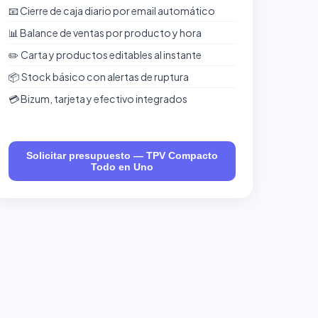
📧 Cierre de caja diario por email automático
📊 Balance de ventas por producto y hora
✏️ Carta y productos editables al instante
📦 Stock básico con alertas de ruptura
💳 Bizum, tarjeta y efectivo integrados
Solicitar presupuesto — TPV Compacto
Todo en Uno