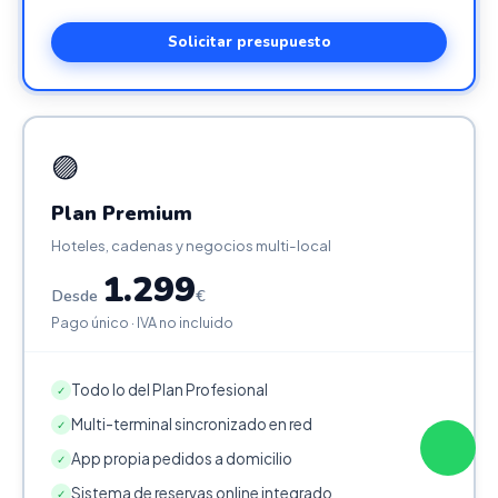
Solicitar presupuesto
🟣
Plan Premium
Hoteles, cadenas y negocios multi-local
1.299
Desde
€
Pago único · IVA no incluido
Todo lo del Plan Profesional
✓
Multi-terminal sincronizado en red
✓
App propia pedidos a domicilio
✓
Sistema de reservas online integrado
✓