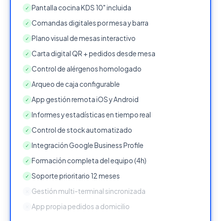
Pantalla cocina KDS 10" incluida
✓
Comandas digitales por mesa y barra
✓
Plano visual de mesas interactivo
✓
Carta digital QR + pedidos desde mesa
✓
Control de alérgenos homologado
✓
Arqueo de caja configurable
✓
App gestión remota iOS y Android
✓
Informes y estadísticas en tiempo real
✓
Control de stock automatizado
✓
Integración Google Business Profile
✓
Formación completa del equipo (4h)
✓
Soporte prioritario 12 meses
✓
Gestión multi-terminal sincronizada
✕
App propia pedidos a domicilio
✕