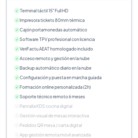
Terminal táctil 15" Full HD
✓
Impresora tickets 80mm térmica
✓
Cajón portamonedas automático
✓
Software TPV profesional con licencia
✓
VeriFactu AEAT homologado incluido
✓
Acceso remoto y gestión en la nube
✓
Backup automático diario en la nube
✓
Configuración y puesta en marcha guiada
✓
Formación online personalizada (2h)
✓
Soporte técnico remoto 6 meses
✓
Pantalla KDS cocina digital
✕
Gestión visual de mesas interactiva
✕
Pedidos QR mesa / carta digital
✕
App gestión remota móvil avanzada
✕