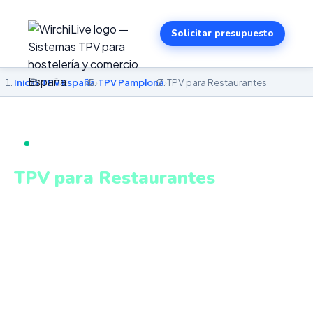
Solicitar presupuesto
Inicio
›
TPV España
›
TPV Pamplona
›
TPV para Restaurantes
TPV PARA RESTAURANTES EN PAMPLONA
TPV para Restaurantes
en Pamplona
Pantalla KDS, gestión de mesas, menú del día,
escandallo y control de alérgenos homologado. Sistema
intuitivo y conectado para gestionar tu negocio en
Pamplona desde cualquier lugar. VeriFactu incluido.
Desde 499€.