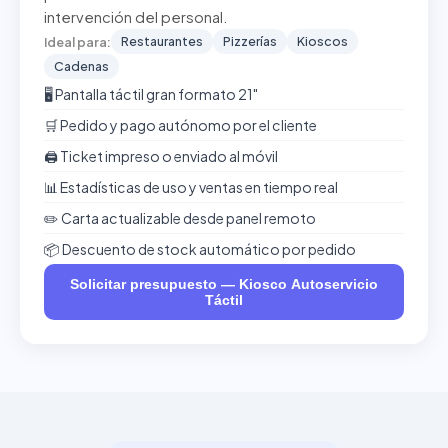
intervención del personal.
Restaurantes
Pizzerías
Kioscos
Ideal para:
Cadenas
🖥️ Pantalla táctil gran formato 21"
🛒 Pedido y pago autónomo por el cliente
🖨️ Ticket impreso o enviado al móvil
📊 Estadísticas de uso y ventas en tiempo real
✏️ Carta actualizable desde panel remoto
📦 Descuento de stock automático por pedido
Solicitar presupuesto — Kiosco Autoservicio
Táctil