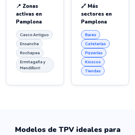
📍 Zonas
🔗 Más
activas en
sectores en
Pamplona
Pamplona
Casco Antiguo
Bares
Ensanche
Cafeterías
Rochapea
Pizzerías
Ermitagaña y
Kioscos
Mendillorri
Tiendas
Modelos de TPV ideales para