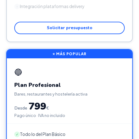
Integración plataformas delivery
✕
Solicitar presupuesto
⭐ MÁS POPULAR
🔵
Plan Profesional
Bares, restaurantes y hostelería activa
799
Desde
€
Pago único · IVA no incluido
Todo lo del Plan Básico
✓