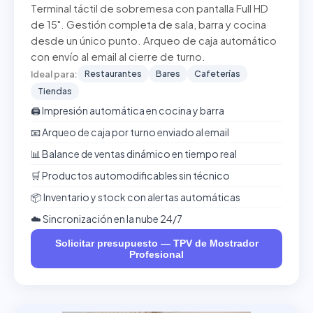
Terminal táctil de sobremesa con pantalla Full HD
de 15". Gestión completa de sala, barra y cocina
desde un único punto. Arqueo de caja automático
con envío al email al cierre de turno.
Restaurantes
Bares
Cafeterías
Ideal para:
Tiendas
🖨️ Impresión automática en cocina y barra
📧 Arqueo de caja por turno enviado al email
📊 Balance de ventas dinámico en tiempo real
🛒 Productos automodificables sin técnico
📦 Inventario y stock con alertas automáticas
☁️ Sincronización en la nube 24/7
Solicitar presupuesto — TPV de Mostrador
Profesional