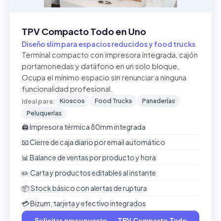
TPV Compacto Todo en Uno
Diseño slim para espacios reducidos y food trucks
Terminal compacto con impresora integrada, cajón
portamonedas y datáfono en un solo bloque.
Ocupa el mínimo espacio sin renunciar a ninguna
funcionalidad profesional.
Kioscos
Food Trucks
Panaderías
Ideal para:
Peluquerías
🖨️ Impresora térmica 80mm integrada
📧 Cierre de caja diario por email automático
📊 Balance de ventas por producto y hora
✏️ Carta y productos editables al instante
📦 Stock básico con alertas de ruptura
💳 Bizum, tarjeta y efectivo integrados
Solicitar presupuesto — TPV Compacto Todo