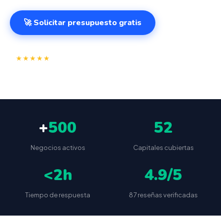
🚀 Solicitar presupuesto gratis
⭐
✅
★★★★★
4.9/5
(87 reseñas)
VeriFactu incluido
📦
🔒
Envío a toda España
Sin cuotas ocultas
+
500
52
Negocios activos
Capitales cubiertas
<2h
4.9/5
Tiempo de respuesta
87 reseñas verificadas