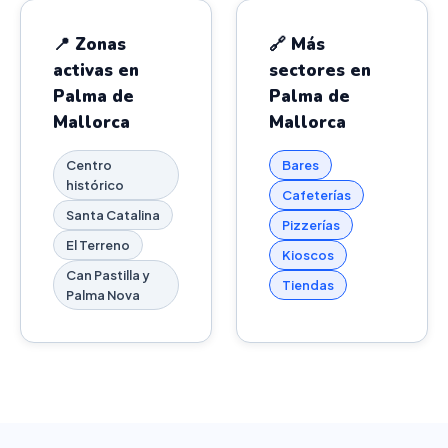
📍 Zonas
🔗 Más
activas en
sectores en
Palma de
Palma de
Mallorca
Mallorca
Centro
Bares
histórico
Cafeterías
Santa Catalina
Pizzerías
El Terreno
Kioscos
Can Pastilla y
Tiendas
Palma Nova