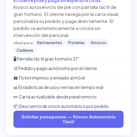
El cliente pide y paga sin esperas ni colas
Kiosco autoservicio de pie con pantalla táctil de
gran formato. El cliente navega por la carta visual,
personaliza su pedido y paga directamente. El
pedido va automáticamente a cocina sin
intervención del personal.
Restaurantes
Pizzerías
Kioscos
Ideal para:
Cadenas
🖥️ Pantalla táctil gran formato 21"
🛒 Pedido y pago autónomo por el cliente
🖨️ Ticket impreso o enviado al móvil
📊 Estadísticas de uso y ventas en tiempo real
✏️ Carta actualizable desde panel remoto
📦 Descuento de stock automático por pedido
Solicitar presupuesto — Kiosco Autoservicio
Táctil