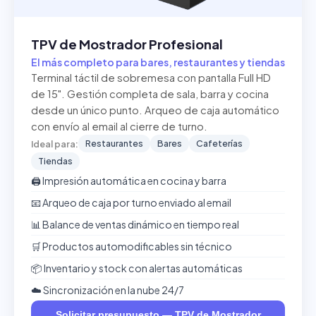
TPV de Mostrador Profesional
El más completo para bares, restaurantes y tiendas
Terminal táctil de sobremesa con pantalla Full HD
de 15". Gestión completa de sala, barra y cocina
desde un único punto. Arqueo de caja automático
con envío al email al cierre de turno.
Restaurantes
Bares
Cafeterías
Ideal para:
Tiendas
🖨️ Impresión automática en cocina y barra
📧 Arqueo de caja por turno enviado al email
📊 Balance de ventas dinámico en tiempo real
🛒 Productos automodificables sin técnico
📦 Inventario y stock con alertas automáticas
☁️ Sincronización en la nube 24/7
Solicitar presupuesto — TPV de Mostrador