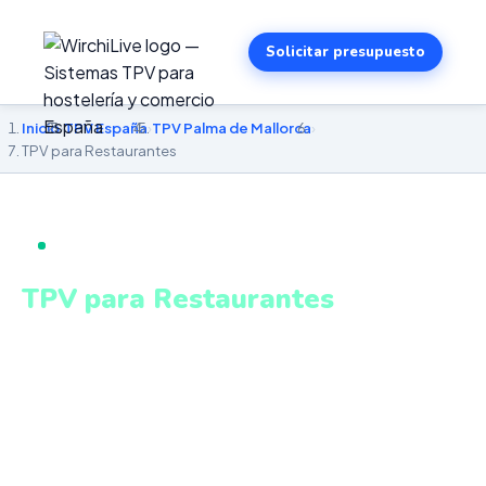
Solicitar presupuesto
Inicio
›
TPV España
›
TPV Palma de Mallorca
›
TPV para Restaurantes
TPV PARA RESTAURANTES EN PALMA DE MALLORCA
TPV para Restaurantes
en Palma de Mallorca
Pantalla KDS, gestión de mesas, menú del día,
escandallo y control de alérgenos homologado. Sistema
intuitivo y conectado para gestionar tu negocio en Palma
de Mallorca desde cualquier lugar. VeriFactu incluido.
Desde 499€.