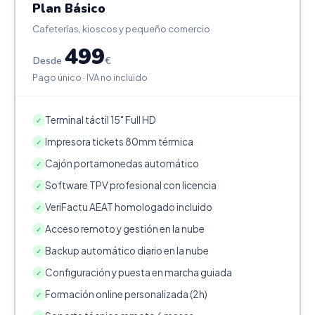
Plan Básico
Cafeterías, kioscos y pequeño comercio
499
Desde
€
Pago único · IVA no incluido
Terminal táctil 15" Full HD
✓
Impresora tickets 80mm térmica
✓
Cajón portamonedas automático
✓
Software TPV profesional con licencia
✓
VeriFactu AEAT homologado incluido
✓
Acceso remoto y gestión en la nube
✓
Backup automático diario en la nube
✓
Configuración y puesta en marcha guiada
✓
Formación online personalizada (2h)
✓