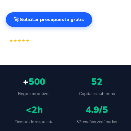
🚀 Solicitar presupuesto gratis
⭐
✅
★★★★★
4.9/5
(87 reseñas)
VeriFactu incluido
📦
🔒
Envío a toda España
Sin cuotas ocultas
+
500
52
Negocios activos
Capitales cubiertas
<2h
4.9/5
Tiempo de respuesta
87 reseñas verificadas