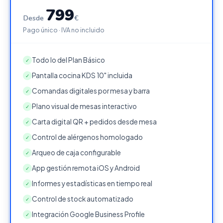
799
Desde
€
Pago único · IVA no incluido
Todo lo del Plan Básico
✓
Pantalla cocina KDS 10" incluida
✓
Comandas digitales por mesa y barra
✓
Plano visual de mesas interactivo
✓
Carta digital QR + pedidos desde mesa
✓
Control de alérgenos homologado
✓
Arqueo de caja configurable
✓
App gestión remota iOS y Android
✓
Informes y estadísticas en tiempo real
✓
Control de stock automatizado
✓
Integración Google Business Profile
✓