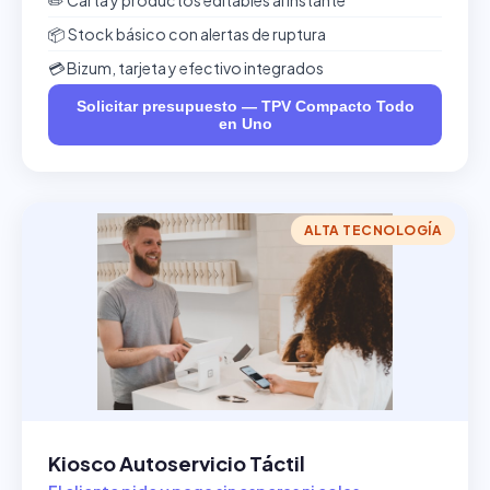
✏️ Carta y productos editables al instante
📦 Stock básico con alertas de ruptura
💳 Bizum, tarjeta y efectivo integrados
Solicitar presupuesto — TPV Compacto Todo
en Uno
ALTA TECNOLOGÍA
Kiosco Autoservicio Táctil