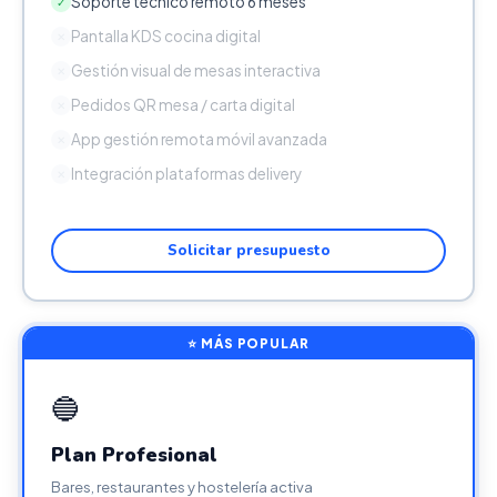
Soporte técnico remoto 6 meses
✓
Pantalla KDS cocina digital
✕
Gestión visual de mesas interactiva
✕
Pedidos QR mesa / carta digital
✕
App gestión remota móvil avanzada
✕
Integración plataformas delivery
✕
Solicitar presupuesto
⭐ MÁS POPULAR
🔵
Plan Profesional
Bares, restaurantes y hostelería activa