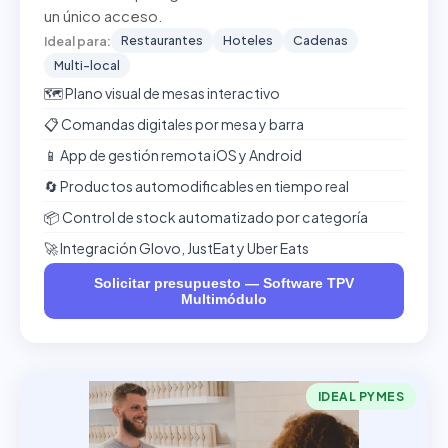
un único acceso.
Restaurantes
Hoteles
Cadenas
Ideal para:
Multi-local
🗺️ Plano visual de mesas interactivo
📋 Comandas digitales por mesa y barra
📱 App de gestión remota iOS y Android
🔄 Productos automodificables en tiempo real
📦 Control de stock automatizado por categoría
🚀 Integración Glovo, JustEat y Uber Eats
Solicitar presupuesto — Software TPV
Multimódulo
IDEAL PYMES