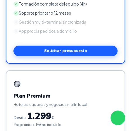
Formación completa del equipo (4h)
✓
Soporte prioritario 12 meses
✓
Gestión multi-terminal sincronizada
✕
App propia pedidos a domicilio
✕
Solicitar presupuesto
🟣
Plan Premium
Hoteles, cadenas y negocios multi-local
1.299
Desde
€
Pago único · IVA no incluido