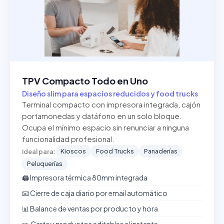
TPV Compacto Todo en Uno
Diseño slim para espacios reducidos y food trucks
Terminal compacto con impresora integrada, cajón
portamonedas y datáfono en un solo bloque.
Ocupa el mínimo espacio sin renunciar a ninguna
funcionalidad profesional.
Kioscos
Food Trucks
Panaderías
Ideal para:
Peluquerías
🖨️ Impresora térmica 80mm integrada
📧 Cierre de caja diario por email automático
📊 Balance de ventas por producto y hora