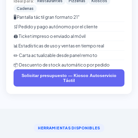
Restaurantes
Pizzerías
Kioscos
Ideal para:
Cadenas
🖥️ Pantalla táctil gran formato 21"
🛒 Pedido y pago autónomo por el cliente
🖨️ Ticket impreso o enviado al móvil
📊 Estadísticas de uso y ventas en tiempo real
✏️ Carta actualizable desde panel remoto
📦 Descuento de stock automático por pedido
Solicitar presupuesto — Kiosco Autoservicio
Táctil
HERRAMIENTAS DISPONIBLES