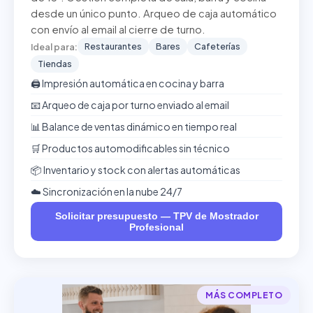
desde un único punto. Arqueo de caja automático
con envío al email al cierre de turno.
Restaurantes
Bares
Cafeterías
Ideal para:
Tiendas
🖨️ Impresión automática en cocina y barra
📧 Arqueo de caja por turno enviado al email
📊 Balance de ventas dinámico en tiempo real
🛒 Productos automodificables sin técnico
📦 Inventario y stock con alertas automáticas
☁️ Sincronización en la nube 24/7
Solicitar presupuesto — TPV de Mostrador
Profesional
MÁS COMPLETO