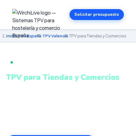
Solicitar presupuesto
Inicio
›
TPV España
›
TPV Valencia
›
TPV para Tiendas y Comercios
TPV PARA TIENDAS Y COMERCIOS EN VALENCIA
TPV para Tiendas y Comercios
en Valencia
Stock en tiempo real, descuentos automáticos,
fidelización de clientes y cierre de caja. Sistema intuitivo
y conectado para gestionar tu negocio en Valencia
desde cualquier lugar. VeriFactu incluido. Desde 499€.