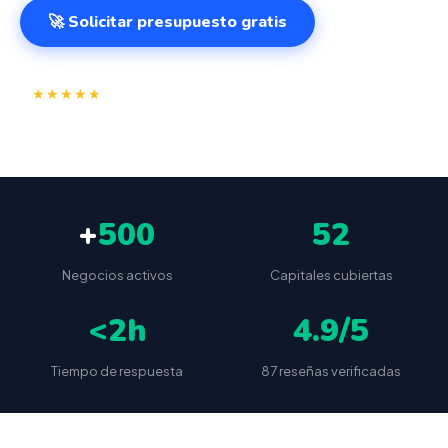
🚀 Solicitar presupuesto gratis
⭐
✅
★★★★★
4.9/5
(87 reseñas)
VeriFactu incluido
📦
🔒
Envío a toda España
Sin cuotas ocultas
+
500
52
Negocios activos
Capitales cubiertas
<2h
4.9/5
Tiempo de respuesta
87 reseñas verificadas