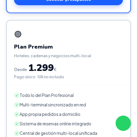
🟣
Plan Premium
Hoteles, cadenas y negocios multi-local
1.299
Desde
€
Pago único · IVA no incluido
Todo lo del Plan Profesional
✓
Multi-terminal sincronizado en red
✓
App propia pedidos a domicilio
✓
Sistema de reservas online integrado
✓
Central de gestión multi-local unificada
✓