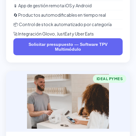
📱 App de gestión remota iOS y Android
🔄 Productos automodificables en tiempo real
📦 Control de stock automatizado por categoría
🚀 Integración Glovo, JustEat y Uber Eats
Solicitar presupuesto — Software TPV
Multimódulo
IDEAL PYMES