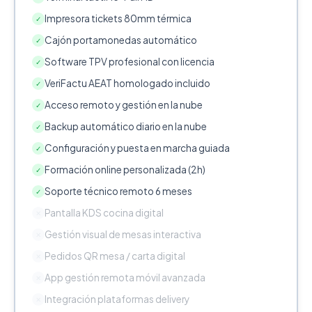
Impresora tickets 80mm térmica
✓
Cajón portamonedas automático
✓
Software TPV profesional con licencia
✓
VeriFactu AEAT homologado incluido
✓
Acceso remoto y gestión en la nube
✓
Backup automático diario en la nube
✓
Configuración y puesta en marcha guiada
✓
Formación online personalizada (2h)
✓
Soporte técnico remoto 6 meses
✓
Pantalla KDS cocina digital
✕
Gestión visual de mesas interactiva
✕
Pedidos QR mesa / carta digital
✕
App gestión remota móvil avanzada
✕
Integración plataformas delivery
✕