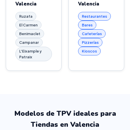
Valencia
Valencia
Ruzafa
Restaurantes
El Carmen
Bares
Benimaclet
Cafeterías
Campanar
Pizzerías
L'Eixample y
Kioscos
Patraix
Modelos de TPV ideales para
Tiendas en Valencia