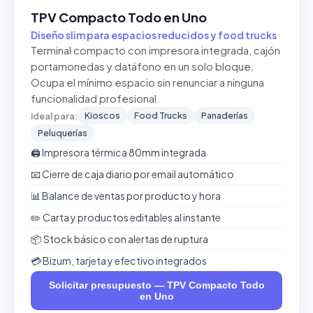
TPV Compacto Todo en Uno
Diseño slim para espacios reducidos y food trucks
Terminal compacto con impresora integrada, cajón
portamonedas y datáfono en un solo bloque.
Ocupa el mínimo espacio sin renunciar a ninguna
funcionalidad profesional.
Kioscos
Food Trucks
Panaderías
Ideal para:
Peluquerías
🖨️ Impresora térmica 80mm integrada
📧 Cierre de caja diario por email automático
📊 Balance de ventas por producto y hora
✏️ Carta y productos editables al instante
📦 Stock básico con alertas de ruptura
💳 Bizum, tarjeta y efectivo integrados
Solicitar presupuesto — TPV Compacto Todo
en Uno