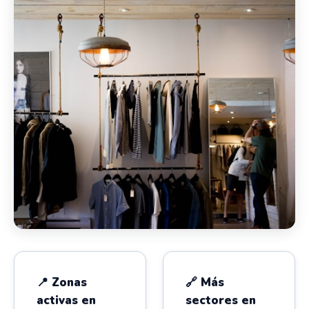
📍 Zonas
🔗 Más
activas en
sectores en