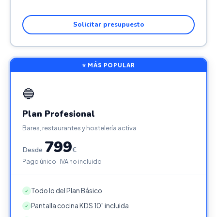
Solicitar presupuesto
⭐ MÁS POPULAR
🔵
Plan Profesional
Bares, restaurantes y hostelería activa
799
Desde
€
Pago único · IVA no incluido
Todo lo del Plan Básico
✓
Pantalla cocina KDS 10" incluida
✓