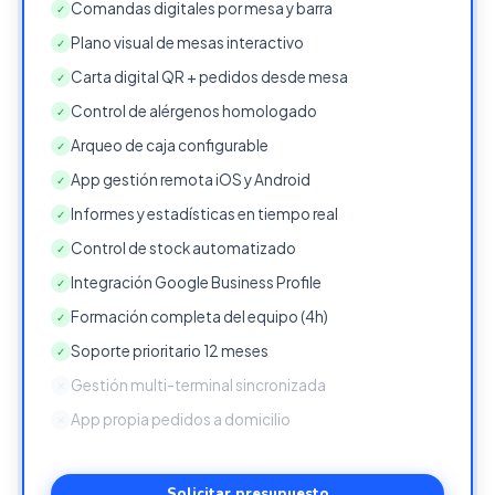
Comandas digitales por mesa y barra
✓
Plano visual de mesas interactivo
✓
Carta digital QR + pedidos desde mesa
✓
Control de alérgenos homologado
✓
Arqueo de caja configurable
✓
App gestión remota iOS y Android
✓
Informes y estadísticas en tiempo real
✓
Control de stock automatizado
✓
Integración Google Business Profile
✓
Formación completa del equipo (4h)
✓
Soporte prioritario 12 meses
✓
Gestión multi-terminal sincronizada
✕
App propia pedidos a domicilio
✕
Solicitar presupuesto