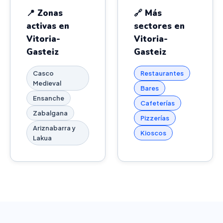
📍 Zonas
🔗 Más
activas en
sectores en
Vitoria-
Vitoria-
Gasteiz
Gasteiz
Casco
Restaurantes
Medieval
Bares
Ensanche
Cafeterías
Zabalgana
Pizzerías
Ariznabarra y
Kioscos
Lakua