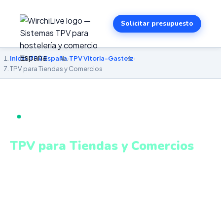
Solicitar presupuesto
Inicio
›
TPV España
›
TPV Vitoria-Gasteiz
›
TPV para Tiendas y Comercios
TPV PARA TIENDAS Y COMERCIOS EN VITORIA-
GASTEIZ
TPV para Tiendas y Comercios
en Vitoria-Gasteiz
Stock en tiempo real, descuentos automáticos,
fidelización de clientes y cierre de caja. Sistema intuitivo
y conectado para gestionar tu negocio en Vitoria-
Gasteiz desde cualquier lugar. VeriFactu incluido. Desde