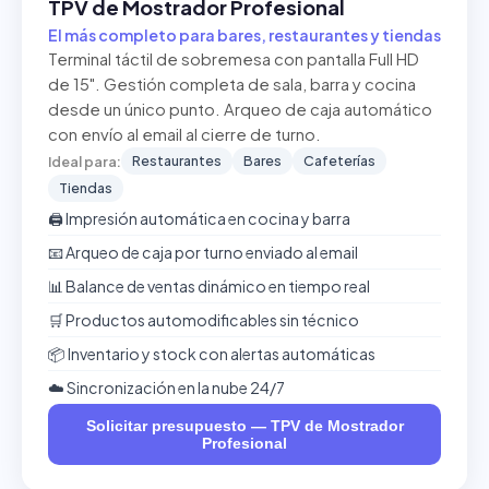
TPV de Mostrador Profesional
El más completo para bares, restaurantes y tiendas
Terminal táctil de sobremesa con pantalla Full HD
de 15". Gestión completa de sala, barra y cocina
desde un único punto. Arqueo de caja automático
con envío al email al cierre de turno.
Restaurantes
Bares
Cafeterías
Ideal para:
Tiendas
🖨️ Impresión automática en cocina y barra
📧 Arqueo de caja por turno enviado al email
📊 Balance de ventas dinámico en tiempo real
🛒 Productos automodificables sin técnico
📦 Inventario y stock con alertas automáticas
☁️ Sincronización en la nube 24/7
Solicitar presupuesto — TPV de Mostrador
Profesional