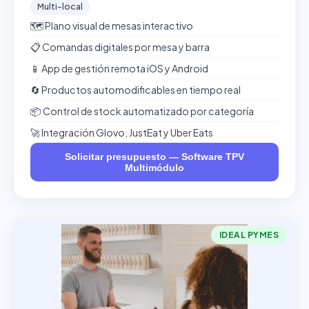
Multi-local
🗺️ Plano visual de mesas interactivo
📋 Comandas digitales por mesa y barra
📱 App de gestión remota iOS y Android
🔄 Productos automodificables en tiempo real
📦 Control de stock automatizado por categoría
🚀 Integración Glovo, JustEat y Uber Eats
Solicitar presupuesto — Software TPV
Multimódulo
IDEAL PYMES