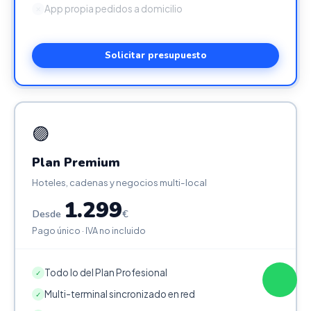
App propia pedidos a domicilio
✕
Solicitar presupuesto
🟣
Plan Premium
Hoteles, cadenas y negocios multi-local
1.299
Desde
€
Pago único · IVA no incluido
Todo lo del Plan Profesional
✓
Multi-terminal sincronizado en red
✓