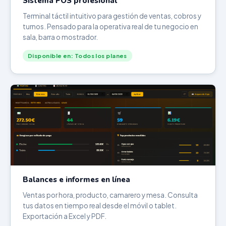
Sistema POS profesional
Terminal táctil intuitivo para gestión de ventas, cobros y
turnos. Pensado para la operativa real de tu negocio en
sala, barra o mostrador.
Disponible en: Todos los planes
Balances e informes en línea
Ventas por hora, producto, camarero y mesa. Consulta
tus datos en tiempo real desde el móvil o tablet.
Exportación a Excel y PDF.