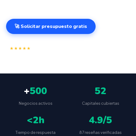
499€.
🚀 Solicitar presupuesto gratis
⭐
✅
★★★★★
4.9/5
(87 reseñas)
VeriFactu incluido
📦
🔒
Envío a toda España
Sin cuotas ocultas
+
500
52
Negocios activos
Capitales cubiertas
<2h
4.9/5
Tiempo de respuesta
87 reseñas verificadas