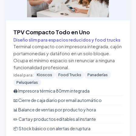
TPV Compacto Todo en Uno
Diseño slim para espacios reducidos y food trucks
Terminal compacto con impresora integrada, cajón
portamonedas y datáfono en un solo bloque.
Ocupa el mínimo espacio sin renunciar a ninguna
funcionalidad profesional.
Kioscos
Food Trucks
Panaderías
Ideal para:
Peluquerías
🖨️ Impresora térmica 80mm integrada
📧 Cierre de caja diario por email automático
📊 Balance de ventas por producto y hora
✏️ Carta y productos editables al instante
📦 Stock básico con alertas de ruptura