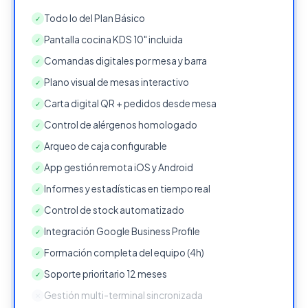
Todo lo del Plan Básico
✓
Pantalla cocina KDS 10" incluida
✓
Comandas digitales por mesa y barra
✓
Plano visual de mesas interactivo
✓
Carta digital QR + pedidos desde mesa
✓
Control de alérgenos homologado
✓
Arqueo de caja configurable
✓
App gestión remota iOS y Android
✓
Informes y estadísticas en tiempo real
✓
Control de stock automatizado
✓
Integración Google Business Profile
✓
Formación completa del equipo (4h)
✓
Soporte prioritario 12 meses
✓
Gestión multi-terminal sincronizada
✕