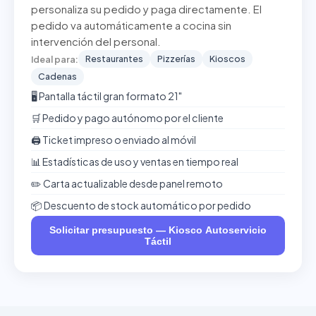
personaliza su pedido y paga directamente. El
pedido va automáticamente a cocina sin
intervención del personal.
Restaurantes
Pizzerías
Kioscos
Ideal para:
Cadenas
🖥️ Pantalla táctil gran formato 21"
🛒 Pedido y pago autónomo por el cliente
🖨️ Ticket impreso o enviado al móvil
📊 Estadísticas de uso y ventas en tiempo real
✏️ Carta actualizable desde panel remoto
📦 Descuento de stock automático por pedido
Solicitar presupuesto — Kiosco Autoservicio
Táctil