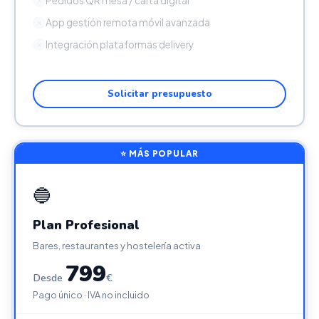
Pedidos QR mesa / carta digital
✕
App gestión remota móvil avanzada
✕
Integración plataformas delivery
✕
Solicitar presupuesto
⭐ MÁS POPULAR
🔵
Plan Profesional
Bares, restaurantes y hostelería activa
799
Desde
€
Pago único · IVA no incluido