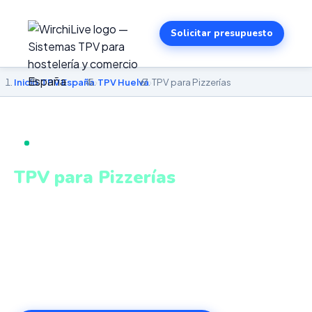
Solicitar presupuesto
Inicio
›
TPV España
›
TPV Huelva
›
TPV para Pizzerías
TPV PARA PIZZERÍAS EN HUELVA
TPV para Pizzerías
en Huelva
Gestión integrada de local, delivery y take away en un
único sistema conectado. Sistema intuitivo y conectado
para gestionar tu negocio en Huelva desde cualquier
lugar. VeriFactu incluido. Desde 499€.