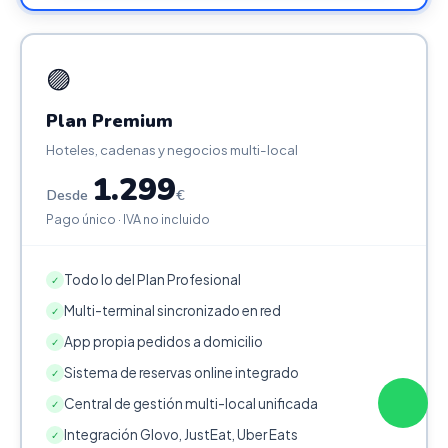
🟣
Plan Premium
Hoteles, cadenas y negocios multi-local
1.299
Desde
€
Pago único · IVA no incluido
Todo lo del Plan Profesional
✓
Multi-terminal sincronizado en red
✓
App propia pedidos a domicilio
✓
Sistema de reservas online integrado
✓
Central de gestión multi-local unificada
✓
Integración Glovo, JustEat, Uber Eats
✓