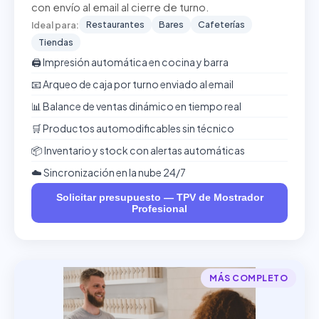
con envío al email al cierre de turno.
Restaurantes
Bares
Cafeterías
Ideal para:
Tiendas
🖨️ Impresión automática en cocina y barra
📧 Arqueo de caja por turno enviado al email
📊 Balance de ventas dinámico en tiempo real
🛒 Productos automodificables sin técnico
📦 Inventario y stock con alertas automáticas
☁️ Sincronización en la nube 24/7
Solicitar presupuesto — TPV de Mostrador
Profesional
MÁS COMPLETO