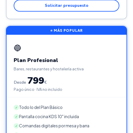
Solicitar presupuesto
⭐ MÁS POPULAR
🔵
Plan Profesional
Bares, restaurantes y hostelería activa
799
Desde
€
Pago único · IVA no incluido
Todo lo del Plan Básico
✓
Pantalla cocina KDS 10" incluida
✓
Comandas digitales por mesa y barra
✓