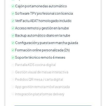
Cajón portamonedas automático
✓
Software TPV profesional con licencia
✓
VeriFactu AEAT homologado incluido
✓
Acceso remoto y gestión en la nube
✓
Backup automático diario en la nube
✓
Configuración y puesta en marcha guiada
✓
Formación online personalizada (2h)
✓
Soporte técnico remoto 6 meses
✓
Pantalla KDS cocina digital
✕
Gestión visual de mesas interactiva
✕
Pedidos QR mesa / carta digital
✕
App gestión remota móvil avanzada
✕
Integración plataformas delivery
✕