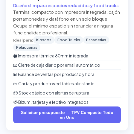
Diseño slim para espacios reducidos y food trucks
Terminal compacto con impresora integrada, cajón
portamonedas y datáfono en un solo bloque.
Ocupa el mínimo espacio sin renunciar a ninguna
funcionalidad profesional.
Kioscos
Food Trucks
Panaderías
Ideal para:
Peluquerías
🖨️ Impresora térmica 80mm integrada
📧 Cierre de caja diario por email automático
📊 Balance de ventas por producto y hora
✏️ Carta y productos editables al instante
📦 Stock básico con alertas de ruptura
💳 Bizum, tarjeta y efectivo integrados
Solicitar presupuesto — TPV Compacto Todo
en Uno