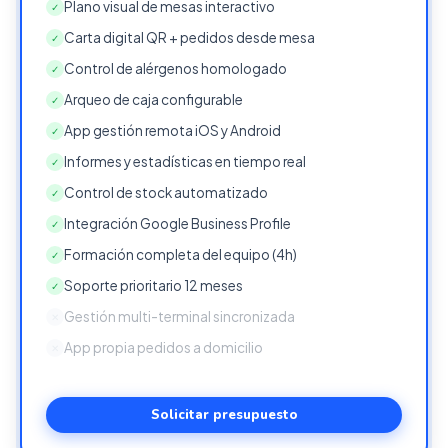
Plano visual de mesas interactivo
✓
Carta digital QR + pedidos desde mesa
✓
Control de alérgenos homologado
✓
Arqueo de caja configurable
✓
App gestión remota iOS y Android
✓
Informes y estadísticas en tiempo real
✓
Control de stock automatizado
✓
Integración Google Business Profile
✓
Formación completa del equipo (4h)
✓
Soporte prioritario 12 meses
✓
Gestión multi-terminal sincronizada
✕
App propia pedidos a domicilio
✕
Solicitar presupuesto