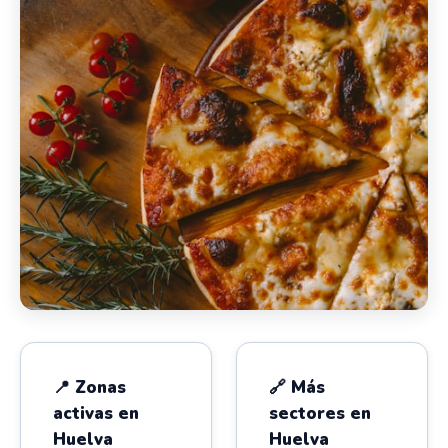
📍 Zonas
🔗 Más
activas en
sectores en
Huelva
Huelva