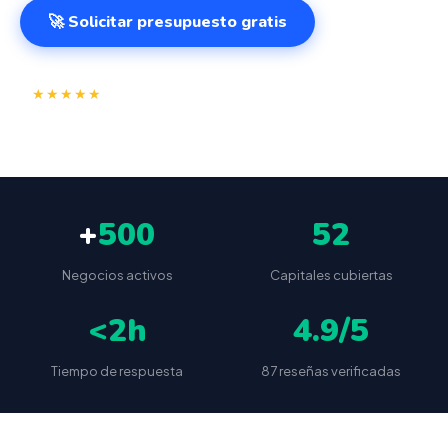
🚀 Solicitar presupuesto gratis
⭐
✅
★★★★★
4.9/5
(87 reseñas)
VeriFactu incluido
📦
🔒
Envío a toda España
Sin cuotas ocultas
+
500
52
Negocios activos
Capitales cubiertas
<2h
4.9/5
Tiempo de respuesta
87 reseñas verificadas