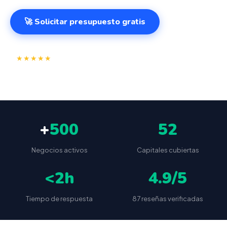
🚀 Solicitar presupuesto gratis
⭐
✅
★★★★★
4.9/5
(87 reseñas)
VeriFactu incluido
📦
🔒
Envío a toda España
Sin cuotas ocultas
+
500
52
Negocios activos
Capitales cubiertas
<2h
4.9/5
Tiempo de respuesta
87 reseñas verificadas