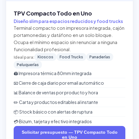
TPV Compacto Todo en Uno
Diseño slim para espacios reducidos y food trucks
Terminal compacto con impresora integrada, cajón
portamonedas y datáfono en un solo bloque.
Ocupa el mínimo espacio sin renunciar a ninguna
funcionalidad profesional.
Kioscos
Food Trucks
Panaderías
Ideal para:
Peluquerías
🖨️ Impresora térmica 80mm integrada
📧 Cierre de caja diario por email automático
📊 Balance de ventas por producto y hora
✏️ Carta y productos editables al instante
📦 Stock básico con alertas de ruptura
💳 Bizum, tarjeta y efectivo integrados
Solicitar presupuesto — TPV Compacto Todo
en Uno