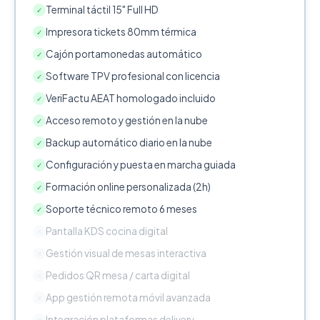
Terminal táctil 15" Full HD
✓
Impresora tickets 80mm térmica
✓
Cajón portamonedas automático
✓
Software TPV profesional con licencia
✓
VeriFactu AEAT homologado incluido
✓
Acceso remoto y gestión en la nube
✓
Backup automático diario en la nube
✓
Configuración y puesta en marcha guiada
✓
Formación online personalizada (2h)
✓
Soporte técnico remoto 6 meses
✓
Pantalla KDS cocina digital
✕
Gestión visual de mesas interactiva
✕
Pedidos QR mesa / carta digital
✕
App gestión remota móvil avanzada
✕
Integración plataformas delivery
✕