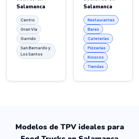
Salamanca
Salamanca
Centro
Restaurantes
Gran Vía
Bares
Garrido
Cafeterías
San Bernardo y
Pizzerías
Los Santos
Kioscos
Tiendas
Modelos de TPV ideales para
Food Trucks en Salamanca