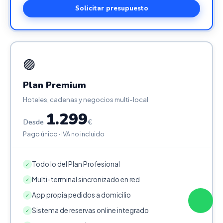
Solicitar presupuesto
🟣
Plan Premium
Hoteles, cadenas y negocios multi-local
1.299
Desde
€
Pago único · IVA no incluido
Todo lo del Plan Profesional
✓
Multi-terminal sincronizado en red
✓
App propia pedidos a domicilio
✓
Sistema de reservas online integrado
✓