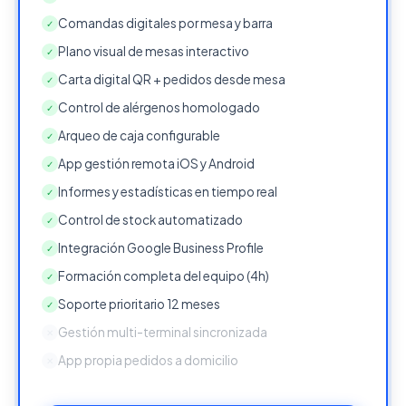
Comandas digitales por mesa y barra
✓
Plano visual de mesas interactivo
✓
Carta digital QR + pedidos desde mesa
✓
Control de alérgenos homologado
✓
Arqueo de caja configurable
✓
App gestión remota iOS y Android
✓
Informes y estadísticas en tiempo real
✓
Control de stock automatizado
✓
Integración Google Business Profile
✓
Formación completa del equipo (4h)
✓
Soporte prioritario 12 meses
✓
Gestión multi-terminal sincronizada
✕
App propia pedidos a domicilio
✕