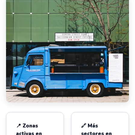
📍 Zonas
🔗 Más
activas en
sectores en