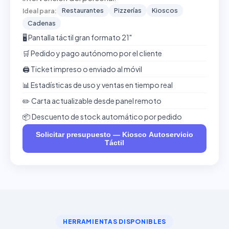
Restaurantes
Pizzerías
Kioscos
Ideal para:
Cadenas
🖥️ Pantalla táctil gran formato 21"
🛒 Pedido y pago autónomo por el cliente
🖨️ Ticket impreso o enviado al móvil
📊 Estadísticas de uso y ventas en tiempo real
✏️ Carta actualizable desde panel remoto
📦 Descuento de stock automático por pedido
Solicitar presupuesto — Kiosco Autoservicio
Táctil
HERRAMIENTAS DISPONIBLES