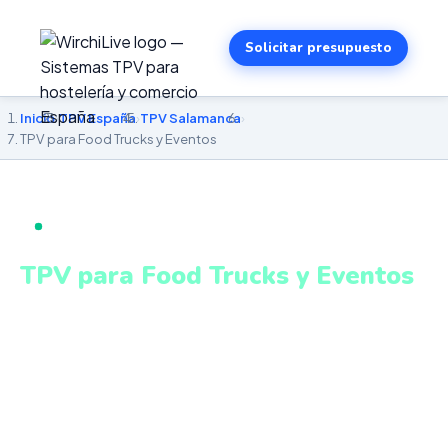
Solicitar presupuesto
Inicio
›
TPV España
›
TPV Salamanca
›
TPV para Food Trucks y Eventos
TPV PARA FOOD TRUCKS Y EVENTOS EN SALAMANCA
TPV para Food Trucks y Eventos
en Salamanca
TPV móvil adaptado para eventos, mercados y zonas
con conectividad variable. Sistema intuitivo y conectado
para gestionar tu negocio en Salamanca desde cualquier
lugar. VeriFactu incluido. Desde 499€.