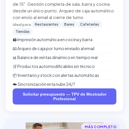
de 15". Gestión completa de sala, barra y cocina
desde un único punto. Arqueo de caja automático
con envío al email al cierre de turno.
Restaurantes
Bares
Cafeterías
Ideal para:
Tiendas
🖨️ Impresión automática en cocina y barra
📧 Arqueo de caja por turno enviado al email
📊 Balance de ventas dinámico en tiempo real
🛒 Productos automodificables sin técnico
📦 Inventario y stock con alertas automáticas
☁️ Sincronización en la nube 24/7
Solicitar presupuesto — TPV de Mostrador
Profesional
MÁS COMPLETO