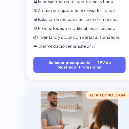
🖨️ Impresión automática en cocina y barra
📧 Arqueo de caja por turno enviado al email
📊 Balance de ventas dinámico en tiempo real
🛒 Productos automodificables sin técnico
📦 Inventario y stock con alertas automáticas
☁️ Sincronización en la nube 24/7
Solicitar presupuesto — TPV de
Mostrador Profesional
ALTA TECNOLOGÍA