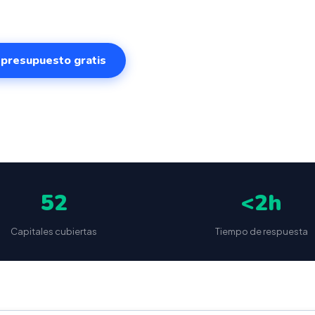
r presupuesto gratis
✅
📦
🔒
5
(87 reseñas)
VeriFactu incluido
Envío a toda España
Sin cuotas 
52
<2h
Capitales cubiertas
Tiempo de respuesta