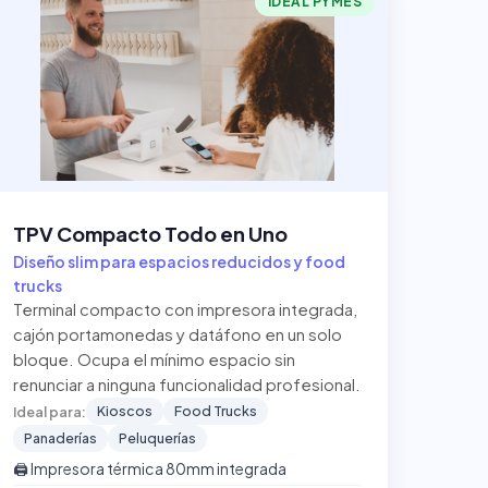
IDEAL PYMES
TPV Compacto Todo en Uno
Diseño slim para espacios reducidos y food
trucks
Terminal compacto con impresora integrada,
cajón portamonedas y datáfono en un solo
bloque. Ocupa el mínimo espacio sin
renunciar a ninguna funcionalidad profesional.
Kioscos
Food Trucks
Ideal para:
Panaderías
Peluquerías
🖨️ Impresora térmica 80mm integrada