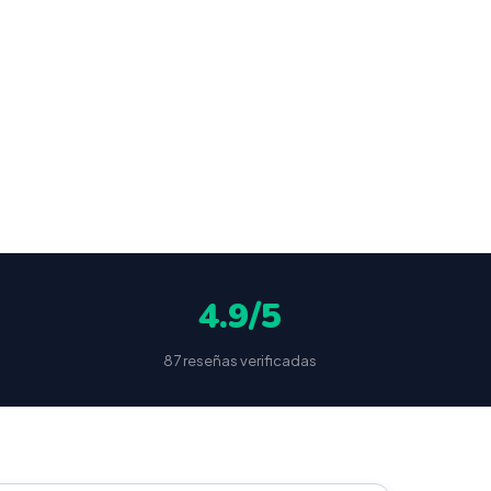
ocultas
4.9/5
87 reseñas verificadas