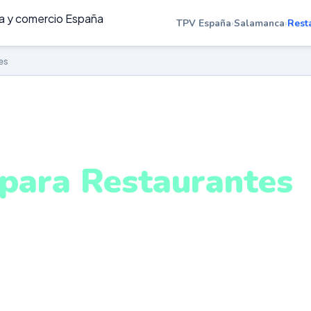
TPV España
›
Salamanca
›
Rest
es
ESTAURANTES EN SALAMANCA
para Restaurantes
alamanca
gestión de mesas, menú del día, escandallo y control de
ologado. Sistema intuitivo y conectado para gestionar 
amanca desde cualquier lugar. VeriFactu incluido. Desd