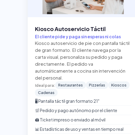
Kiosco Autoservicio Táctil
El cliente pide y paga sin esperas ni colas
Kiosco autoservicio de pie con pantalla táctil
de gran formato. El cliente navega por la
carta visual, personaliza su pedido y paga
directamente. El pedido va
automáticamente a cocina sin intervención
del personal.
Restaurantes
Pizzerías
Kioscos
Ideal para:
Cadenas
🖥️ Pantalla táctil gran formato 21"
🛒 Pedido y pago autónomo por el cliente
🖨️ Ticket impreso o enviado al móvil
📊 Estadísticas de uso y ventas en tiempo real