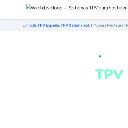
Inicio
›
TPV España
›
TPV Salamanca
›
TPV para Restaurant
TPV PARA R
TPV 
en S
Pantalla KDS, 
alérgenos hom
negocio en Sal