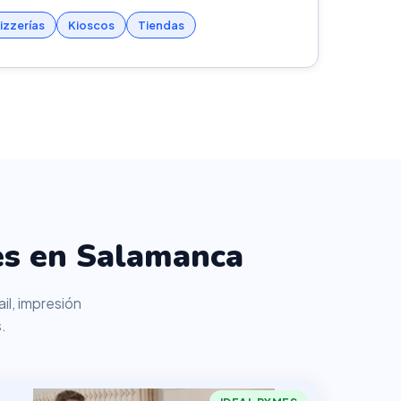
izzerías
Kioscos
Tiendas
es en Salamanca
il, impresión
.