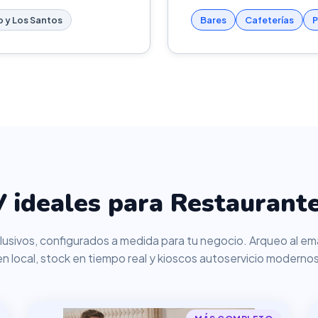
 y Los Santos
Bares
Cafeterías
P
 ideales para Restaurant
usivos, configurados a medida para tu negocio. Arqueo al ema
en local, stock en tiempo real y kioscos autoservicio modernos