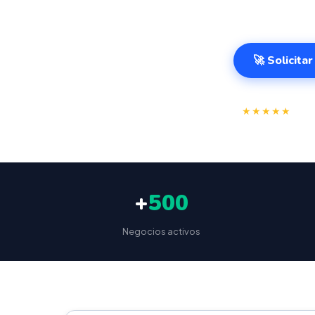
499€.
🚀 Solicita
⭐
★★★★★
4.9/
+
500
Negocios activos