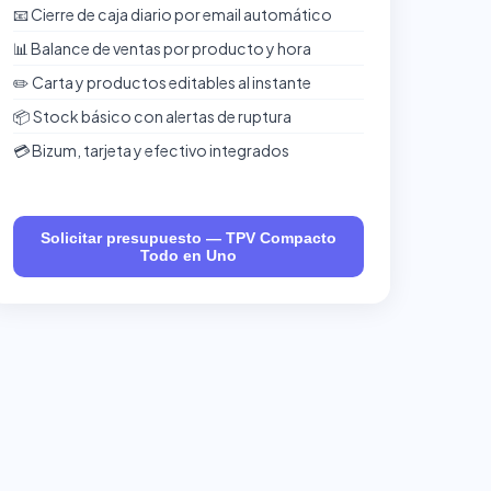
📧 Cierre de caja diario por email automático
📊 Balance de ventas por producto y hora
✏️ Carta y productos editables al instante
📦 Stock básico con alertas de ruptura
💳 Bizum, tarjeta y efectivo integrados
Solicitar presupuesto — TPV Compacto
Todo en Uno