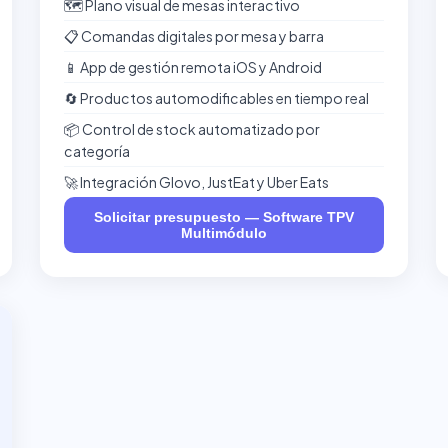
🗺️ Plano visual de mesas interactivo
📋 Comandas digitales por mesa y barra
📱 App de gestión remota iOS y Android
🔄 Productos automodificables en tiempo real
📦 Control de stock automatizado por
categoría
🚀 Integración Glovo, JustEat y Uber Eats
Solicitar presupuesto — Software TPV
Multimódulo