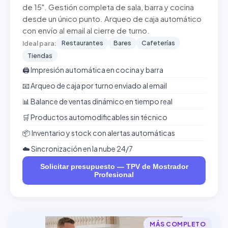
de 15". Gestión completa de sala, barra y cocina
desde un único punto. Arqueo de caja automático
con envío al email al cierre de turno.
Restaurantes
Bares
Cafeterías
Ideal para:
Tiendas
🖨️ Impresión automática en cocina y barra
📧 Arqueo de caja por turno enviado al email
📊 Balance de ventas dinámico en tiempo real
🛒 Productos automodificables sin técnico
📦 Inventario y stock con alertas automáticas
☁️ Sincronización en la nube 24/7
Solicitar presupuesto — TPV de Mostrador
Profesional
MÁS COMPLETO