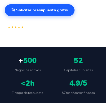
🚀 Solicitar presupuesto gratis
⭐
✅
★★★★★
4.9/5
(87 reseñas)
VeriFactu incluido
📦
🔒
Envío a toda España
Sin cuotas ocultas
+
500
52
Negocios activos
Capitales cubiertas
<2h
4.9/5
Tiempo de respuesta
87 reseñas verificadas