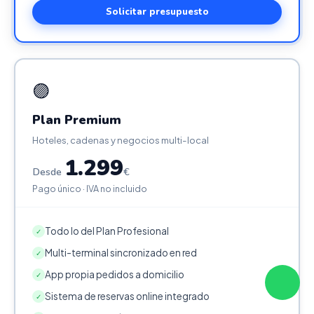
Solicitar presupuesto
🟣
Plan Premium
Hoteles, cadenas y negocios multi-local
1.299
Desde
€
Pago único · IVA no incluido
Todo lo del Plan Profesional
✓
Multi-terminal sincronizado en red
✓
App propia pedidos a domicilio
✓
Sistema de reservas online integrado
✓