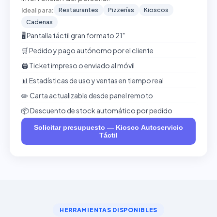
Restaurantes
Pizzerías
Kioscos
Ideal para:
Cadenas
🖥️ Pantalla táctil gran formato 21"
🛒 Pedido y pago autónomo por el cliente
🖨️ Ticket impreso o enviado al móvil
📊 Estadísticas de uso y ventas en tiempo real
✏️ Carta actualizable desde panel remoto
📦 Descuento de stock automático por pedido
Solicitar presupuesto — Kiosco Autoservicio
Táctil
HERRAMIENTAS DISPONIBLES