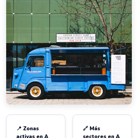
📍 Zonas
🔗 Más
activas en A
sectores en A