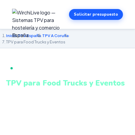
Solicitar presupuesto
Inicio
›
TPV España
›
TPV A Coruña
›
TPV para Food Trucks y Eventos
TPV PARA FOOD TRUCKS Y EVENTOS EN A CORUÑA
TPV para Food Trucks y Eventos
en A Coruña
TPV móvil adaptado para eventos, mercados y zonas
con conectividad variable. Sistema intuitivo y conectado
para gestionar tu negocio en A Coruña desde cualquier
lugar. VeriFactu incluido. Desde 499€.