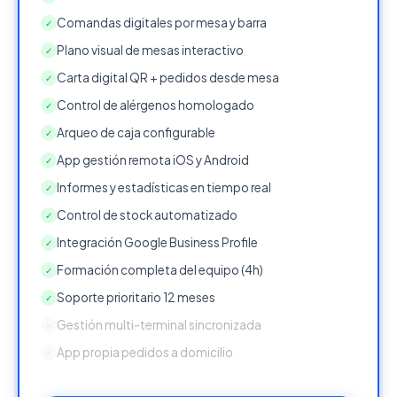
Comandas digitales por mesa y barra
✓
Plano visual de mesas interactivo
✓
Carta digital QR + pedidos desde mesa
✓
Control de alérgenos homologado
✓
Arqueo de caja configurable
✓
App gestión remota iOS y Android
✓
Informes y estadísticas en tiempo real
✓
Control de stock automatizado
✓
Integración Google Business Profile
✓
Formación completa del equipo (4h)
✓
Soporte prioritario 12 meses
✓
Gestión multi-terminal sincronizada
✕
App propia pedidos a domicilio
✕