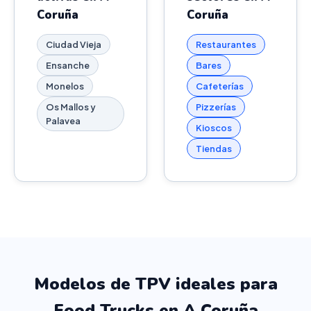
Coruña
Coruña
Ciudad Vieja
Restaurantes
Ensanche
Bares
Monelos
Cafeterías
Os Mallos y
Pizzerías
Palavea
Kioscos
Tiendas
Modelos de TPV ideales para
Food Trucks en A Coruña