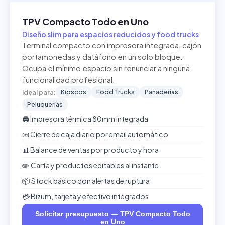
TPV Compacto Todo en Uno
Diseño slim para espacios reducidos y food trucks
Terminal compacto con impresora integrada, cajón
portamonedas y datáfono en un solo bloque.
Ocupa el mínimo espacio sin renunciar a ninguna
funcionalidad profesional.
Kioscos
Food Trucks
Panaderías
Ideal para:
Peluquerías
🖨️ Impresora térmica 80mm integrada
📧 Cierre de caja diario por email automático
📊 Balance de ventas por producto y hora
✏️ Carta y productos editables al instante
📦 Stock básico con alertas de ruptura
💳 Bizum, tarjeta y efectivo integrados
Solicitar presupuesto — TPV Compacto Todo
en Uno