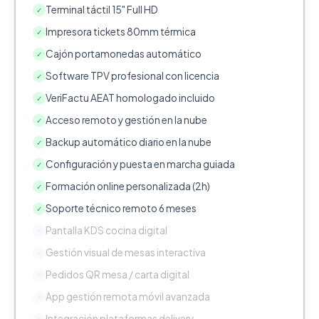
Terminal táctil 15" Full HD
✓
Impresora tickets 80mm térmica
✓
Cajón portamonedas automático
✓
Software TPV profesional con licencia
✓
VeriFactu AEAT homologado incluido
✓
Acceso remoto y gestión en la nube
✓
Backup automático diario en la nube
✓
Configuración y puesta en marcha guiada
✓
Formación online personalizada (2h)
✓
Soporte técnico remoto 6 meses
✓
Pantalla KDS cocina digital
✕
Gestión visual de mesas interactiva
✕
Pedidos QR mesa / carta digital
✕
App gestión remota móvil avanzada
✕
Integración plataformas delivery
✕