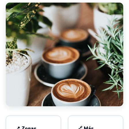
📍 Zonas
🔗 Más