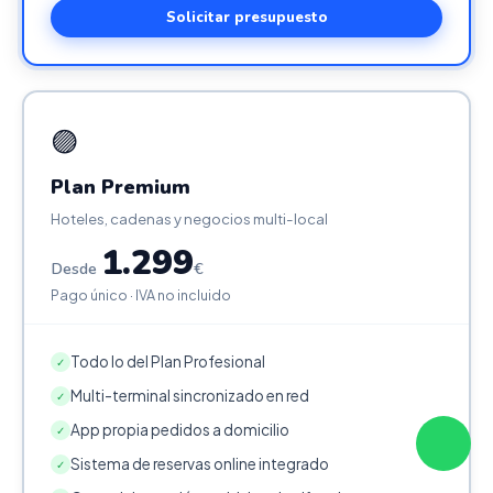
Solicitar presupuesto
🟣
Plan Premium
Hoteles, cadenas y negocios multi-local
1.299
Desde
€
Pago único · IVA no incluido
Todo lo del Plan Profesional
✓
Multi-terminal sincronizado en red
✓
App propia pedidos a domicilio
✓
Sistema de reservas online integrado
✓