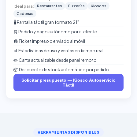
Restaurantes
Pizzerías
Kioscos
Ideal para:
Cadenas
🖥️ Pantalla táctil gran formato 21"
🛒 Pedido y pago autónomo por el cliente
🖨️ Ticket impreso o enviado al móvil
📊 Estadísticas de uso y ventas en tiempo real
✏️ Carta actualizable desde panel remoto
📦 Descuento de stock automático por pedido
Solicitar presupuesto — Kiosco Autoservicio
Táctil
HERRAMIENTAS DISPONIBLES