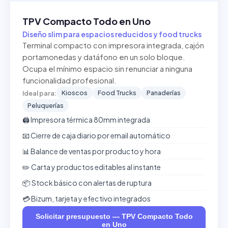
TPV Compacto Todo en Uno
Diseño slim para espacios reducidos y food trucks
Terminal compacto con impresora integrada, cajón
portamonedas y datáfono en un solo bloque.
Ocupa el mínimo espacio sin renunciar a ninguna
funcionalidad profesional.
Kioscos
Food Trucks
Panaderías
Ideal para:
Peluquerías
🖨️ Impresora térmica 80mm integrada
📧 Cierre de caja diario por email automático
📊 Balance de ventas por producto y hora
✏️ Carta y productos editables al instante
📦 Stock básico con alertas de ruptura
💳 Bizum, tarjeta y efectivo integrados
Solicitar presupuesto — TPV Compacto Todo
en Uno