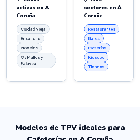
activas en A
sectores en A
Coruña
Coruña
Ciudad Vieja
Restaurantes
Ensanche
Bares
Monelos
Pizzerías
Os Mallos y
Kioscos
Palavea
Tiendas
Modelos de TPV ideales para
Cafeterías en A Coruña