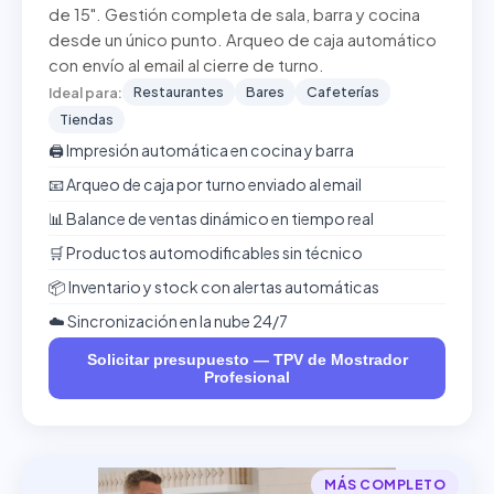
de 15". Gestión completa de sala, barra y cocina
desde un único punto. Arqueo de caja automático
con envío al email al cierre de turno.
Restaurantes
Bares
Cafeterías
Ideal para:
Tiendas
🖨️ Impresión automática en cocina y barra
📧 Arqueo de caja por turno enviado al email
📊 Balance de ventas dinámico en tiempo real
🛒 Productos automodificables sin técnico
📦 Inventario y stock con alertas automáticas
☁️ Sincronización en la nube 24/7
Solicitar presupuesto — TPV de Mostrador
Profesional
MÁS COMPLETO