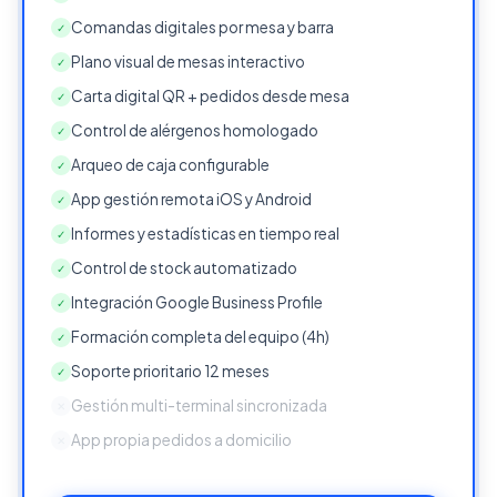
Comandas digitales por mesa y barra
✓
Plano visual de mesas interactivo
✓
Carta digital QR + pedidos desde mesa
✓
Control de alérgenos homologado
✓
Arqueo de caja configurable
✓
App gestión remota iOS y Android
✓
Informes y estadísticas en tiempo real
✓
Control de stock automatizado
✓
Integración Google Business Profile
✓
Formación completa del equipo (4h)
✓
Soporte prioritario 12 meses
✓
Gestión multi-terminal sincronizada
✕
App propia pedidos a domicilio
✕