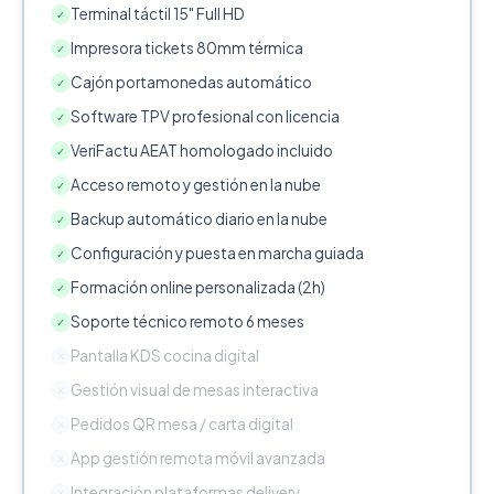
Terminal táctil 15" Full HD
✓
Impresora tickets 80mm térmica
✓
Cajón portamonedas automático
✓
Software TPV profesional con licencia
✓
VeriFactu AEAT homologado incluido
✓
Acceso remoto y gestión en la nube
✓
Backup automático diario en la nube
✓
Configuración y puesta en marcha guiada
✓
Formación online personalizada (2h)
✓
Soporte técnico remoto 6 meses
✓
Pantalla KDS cocina digital
✕
Gestión visual de mesas interactiva
✕
Pedidos QR mesa / carta digital
✕
App gestión remota móvil avanzada
✕
Integración plataformas delivery
✕