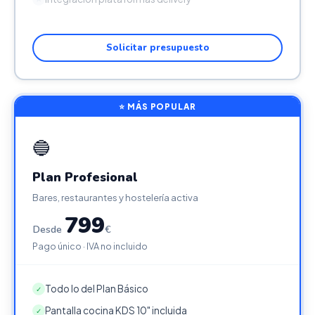
Solicitar presupuesto
⭐ MÁS POPULAR
🔵
Plan Profesional
Bares, restaurantes y hostelería activa
799
Desde
€
Pago único · IVA no incluido
Todo lo del Plan Básico
✓
Pantalla cocina KDS 10" incluida
✓