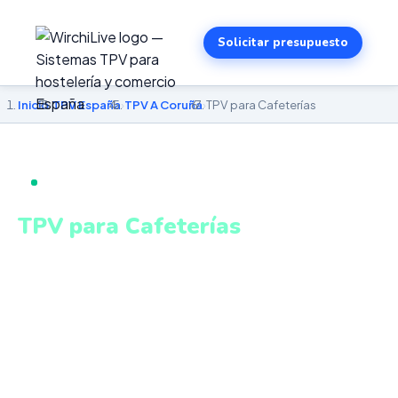
Solicitar presupuesto
Inicio
›
TPV España
›
TPV A Coruña
›
TPV para Cafeterías
TPV PARA CAFETERÍAS EN A CORUÑA
TPV para Cafeterías
en A Coruña
Personalización de pedidos, venta de productos
envasados, turnos y estadísticas en tiempo real. Sistema
intuitivo y conectado para gestionar tu negocio en A
Coruña desde cualquier lugar. VeriFactu incluido. Desde
499€.