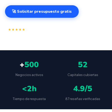
🚀 Solicitar presupuesto gratis
⭐
✅
★★★★★
4.9/5
(87 reseñas)
VeriFactu incluido
📦
🔒
Envío a toda España
Sin cuotas ocultas
+
500
52
Negocios activos
Capitales cubiertas
<2h
4.9/5
Tiempo de respuesta
87 reseñas verificadas