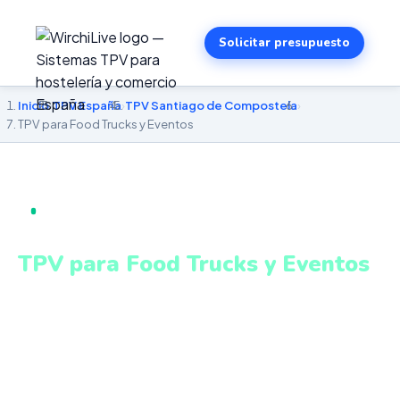
Solicitar presupuesto
Inicio
›
TPV España
›
TPV Santiago de Compostela
›
TPV para Food Trucks y Eventos
TPV PARA FOOD TRUCKS Y EVENTOS EN SANTIAGO
DE COMPOSTELA
TPV para Food Trucks y Eventos
en Santiago de Compostela
TPV móvil adaptado para eventos, mercados y zonas
con conectividad variable. Sistema intuitivo y conectado
para gestionar tu negocio en Santiago de Compostela
desde cualquier lugar. VeriFactu incluido. Desde 499€.