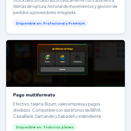
Stock descontado automáticamente con cada venta.
Alertas de ruptura, historial de movimientos y gestión de
pedidos a proveedores integrada.
Disponible en: Profesional y Premium
Pago multiformato
Efectivo, tarjeta, Bizum, vales empresa y pagos
divididos. Compatible con datáfonos de BBVA,
CaixaBank, Santander y Sabadell o indendiente.
Disponible en: Todos los planes