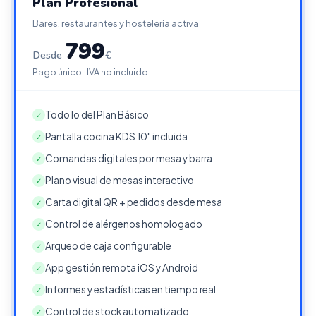
Plan Profesional
Bares, restaurantes y hostelería activa
799
Desde
€
Pago único · IVA no incluido
Todo lo del Plan Básico
✓
Pantalla cocina KDS 10" incluida
✓
Comandas digitales por mesa y barra
✓
Plano visual de mesas interactivo
✓
Carta digital QR + pedidos desde mesa
✓
Control de alérgenos homologado
✓
Arqueo de caja configurable
✓
App gestión remota iOS y Android
✓
Informes y estadísticas en tiempo real
✓
Control de stock automatizado
✓