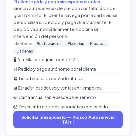
El cliente pide y paga sin esperas ni colas
Kiosco autoservicio de pie con pantalla táctil de
gran formato. El cliente navega por la carta visual,
personaliza su pedido y paga directamente. El
pedido va automáticamente a cocina sin
intervención del personal.
Restaurantes
Pizzerías
Kioscos
Ideal para:
Cadenas
🖥️ Pantalla táctil gran formato 21"
🛒 Pedido y pago autónomo por el cliente
🖨️ Ticket impreso o enviado al móvil
📊 Estadísticas de uso y ventas en tiempo real
✏️ Carta actualizable desde panel remoto
📦 Descuento de stock automático por pedido
Solicitar presupuesto — Kiosco Autoservicio
Táctil