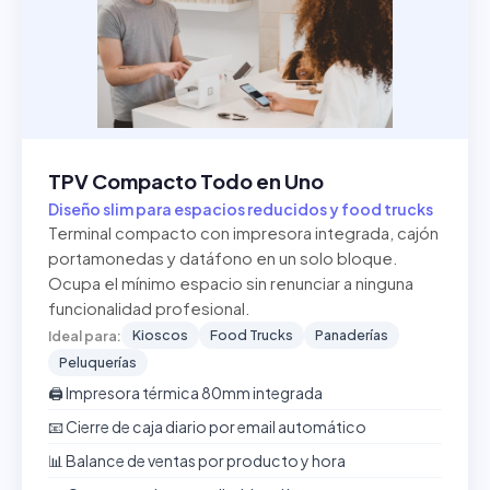
TPV Compacto Todo en Uno
Diseño slim para espacios reducidos y food trucks
Terminal compacto con impresora integrada, cajón
portamonedas y datáfono en un solo bloque.
Ocupa el mínimo espacio sin renunciar a ninguna
funcionalidad profesional.
Kioscos
Food Trucks
Panaderías
Ideal para:
Peluquerías
🖨️ Impresora térmica 80mm integrada
📧 Cierre de caja diario por email automático
📊 Balance de ventas por producto y hora