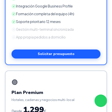
Integración Google Business Profile
✓
Formación completa del equipo (4h)
✓
Soporte prioritario 12 meses
✓
Gestión multi-terminal sincronizada
✕
App propia pedidos a domicilio
✕
Solicitar presupuesto
🟣
Plan Premium
Hoteles, cadenas y negocios multi-local
1.299
Desde
€