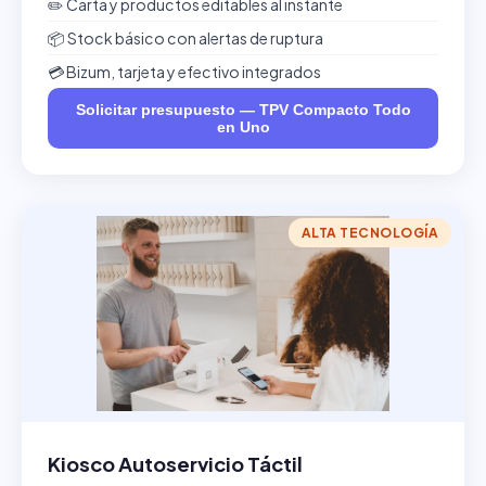
✏️ Carta y productos editables al instante
📦 Stock básico con alertas de ruptura
💳 Bizum, tarjeta y efectivo integrados
Solicitar presupuesto — TPV Compacto Todo
en Uno
ALTA TECNOLOGÍA
Kiosco Autoservicio Táctil