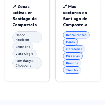
📍 Zonas
🔗 Más
activas en
sectores en
Santiago de
Santiago de
Compostela
Compostela
Casco
Restaurantes
histórico
Bares
Ensanche
Cafeterías
Vista Alegre
Pizzerías
Fontiñas y A
Kioscos
Choupana
Tiendas