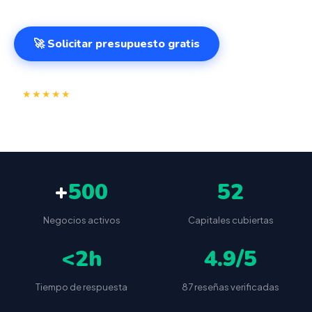
🚀 Solicitar presupuesto gratis
⭐
✅
★★★★★
4.9/5
(87 reseñas)
VeriFactu incluido
📦
🔒
Envío a toda España
Sin cuotas ocultas
+
500
52
Negocios activos
Capitales cubiertas
<2h
4.9/5
Tiempo de respuesta
87 reseñas verificadas