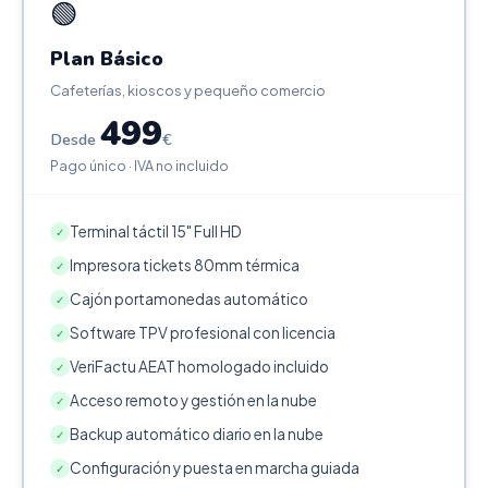
🟢
Plan Básico
Cafeterías, kioscos y pequeño comercio
499
Desde
€
Pago único · IVA no incluido
Terminal táctil 15" Full HD
✓
Impresora tickets 80mm térmica
✓
Cajón portamonedas automático
✓
Software TPV profesional con licencia
✓
VeriFactu AEAT homologado incluido
✓
Acceso remoto y gestión en la nube
✓
Backup automático diario en la nube
✓
Configuración y puesta en marcha guiada
✓