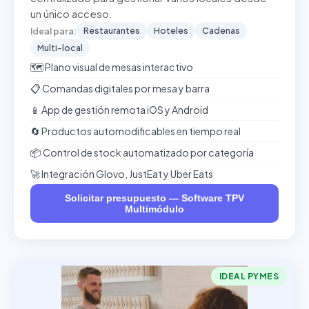
un único acceso.
Restaurantes
Hoteles
Cadenas
Ideal para:
Multi-local
🗺️ Plano visual de mesas interactivo
📋 Comandas digitales por mesa y barra
📱 App de gestión remota iOS y Android
🔄 Productos automodificables en tiempo real
📦 Control de stock automatizado por categoría
🚀 Integración Glovo, JustEat y Uber Eats
Solicitar presupuesto — Software TPV
Multimódulo
IDEAL PYMES