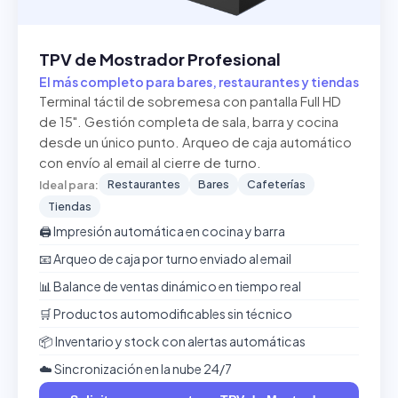
TPV de Mostrador Profesional
El más completo para bares, restaurantes y tiendas
Terminal táctil de sobremesa con pantalla Full HD
de 15". Gestión completa de sala, barra y cocina
desde un único punto. Arqueo de caja automático
con envío al email al cierre de turno.
Restaurantes
Bares
Cafeterías
Ideal para:
Tiendas
🖨️ Impresión automática en cocina y barra
📧 Arqueo de caja por turno enviado al email
📊 Balance de ventas dinámico en tiempo real
🛒 Productos automodificables sin técnico
📦 Inventario y stock con alertas automáticas
☁️ Sincronización en la nube 24/7