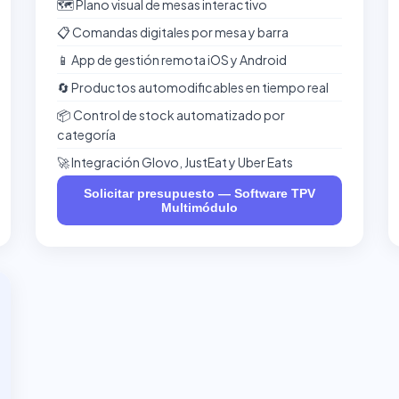
🗺️ Plano visual de mesas interactivo
📋 Comandas digitales por mesa y barra
📱 App de gestión remota iOS y Android
🔄 Productos automodificables en tiempo real
📦 Control de stock automatizado por
categoría
🚀 Integración Glovo, JustEat y Uber Eats
Solicitar presupuesto — Software TPV
Multimódulo