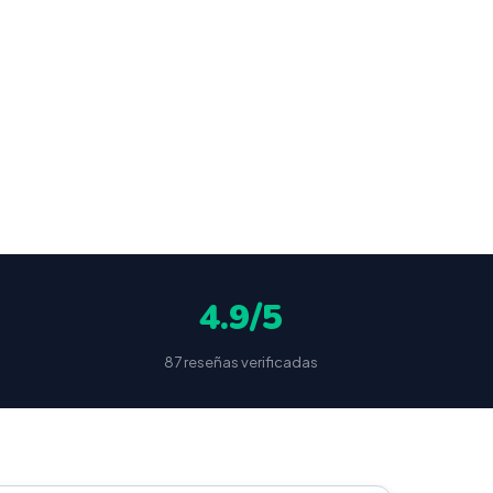
ocultas
4.9/5
87 reseñas verificadas