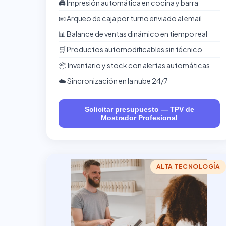
🖨️ Impresión automática en cocina y barra
📧 Arqueo de caja por turno enviado al email
📊 Balance de ventas dinámico en tiempo real
🛒 Productos automodificables sin técnico
📦 Inventario y stock con alertas automáticas
☁️ Sincronización en la nube 24/7
Solicitar presupuesto — TPV de
Mostrador Profesional
ALTA TECNOLOGÍA