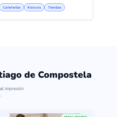
Cafeterías
Kioscos
Tiendas
ntiago de Compostela
il, impresión
.