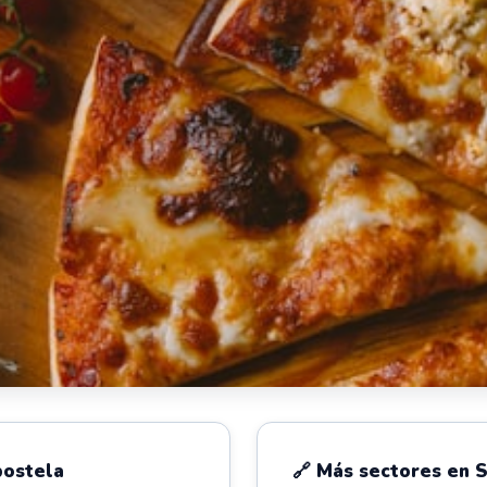
postela
🔗 Más sectores en 