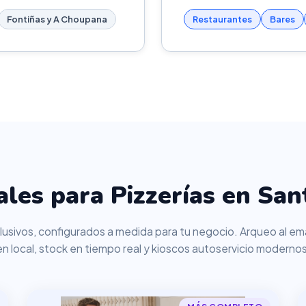
Fontiñas y A Choupana
Restaurantes
Bares
les para Pizzerías en Sa
usivos, configurados a medida para tu negocio. Arqueo al ema
en local, stock en tiempo real y kioscos autoservicio modernos