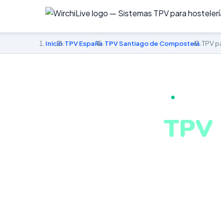
Inicio
›
TPV España
›
TPV Santiago de Compostela
›
TPV pa
TPV PARA PI
TPV 
en S
Gestión integr
conectado. Si
Santiago de Co