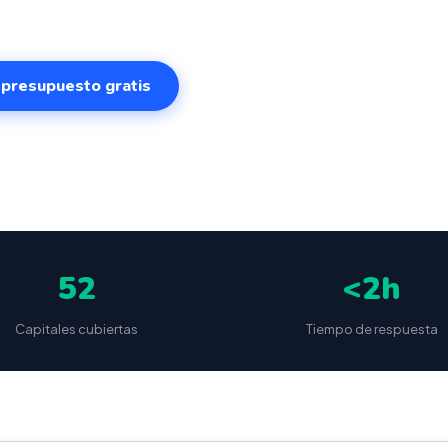
r presupuesto gratis
✅
📦
🔒
5
(87 reseñas)
VeriFactu incluido
Envío a toda España
Sin cuotas 
52
<2h
Capitales cubiertas
Tiempo de respuesta