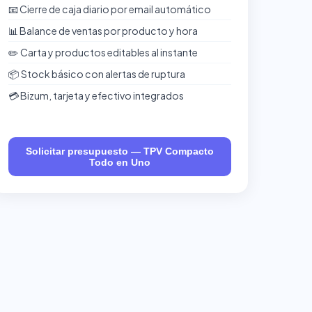
📧 Cierre de caja diario por email automático
📊 Balance de ventas por producto y hora
✏️ Carta y productos editables al instante
📦 Stock básico con alertas de ruptura
💳 Bizum, tarjeta y efectivo integrados
Solicitar presupuesto — TPV Compacto
Todo en Uno