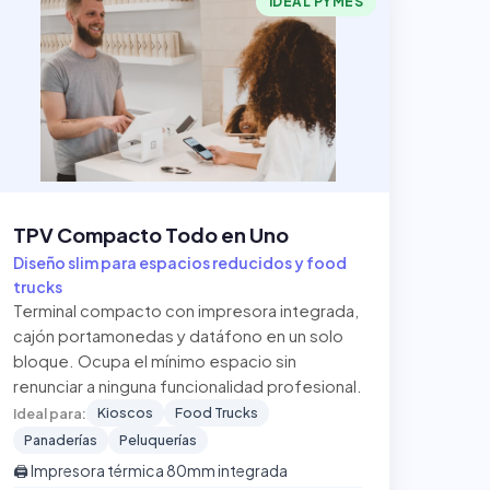
IDEAL PYMES
TPV Compacto Todo en Uno
Diseño slim para espacios reducidos y food
trucks
Terminal compacto con impresora integrada,
cajón portamonedas y datáfono en un solo
bloque. Ocupa el mínimo espacio sin
renunciar a ninguna funcionalidad profesional.
Kioscos
Food Trucks
Ideal para:
Panaderías
Peluquerías
🖨️ Impresora térmica 80mm integrada