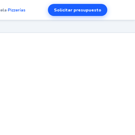
Solicitar presupuesto
ela
›
Pizzerías
ela
en
sde