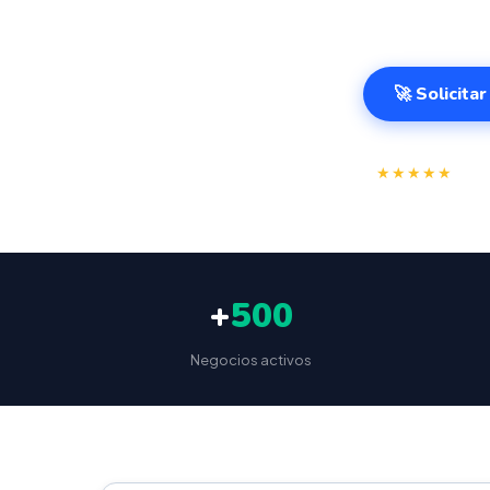
499€.
🚀 Solicita
⭐
★★★★★
4.9/
+
500
Negocios activos