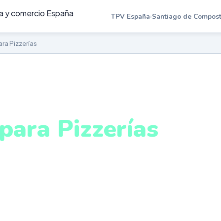
TPV España
›
Santiago de Compost
ra Pizzerías
ZZERÍAS EN SANTIAGO DE COMPOSTELA
para Pizzerías
antiago de Compost
ada de local, delivery y take away en un único sistema
stema intuitivo y conectado para gestionar tu negocio 
mpostela desde cualquier lugar. VeriFactu incluido. De