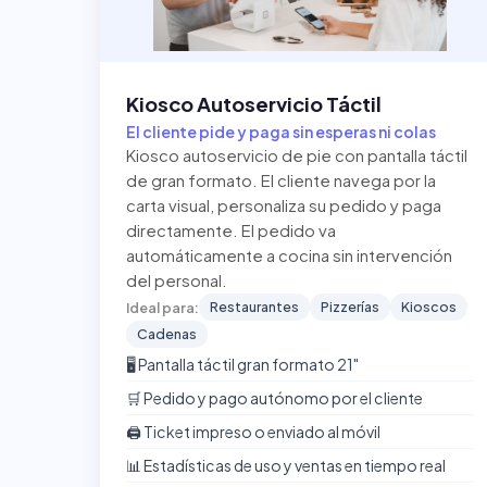
Kiosco Autoservicio Táctil
El cliente pide y paga sin esperas ni colas
Kiosco autoservicio de pie con pantalla táctil
de gran formato. El cliente navega por la
carta visual, personaliza su pedido y paga
directamente. El pedido va
automáticamente a cocina sin intervención
del personal.
Restaurantes
Pizzerías
Kioscos
Ideal para:
Cadenas
🖥️ Pantalla táctil gran formato 21"
🛒 Pedido y pago autónomo por el cliente
🖨️ Ticket impreso o enviado al móvil
📊 Estadísticas de uso y ventas en tiempo real