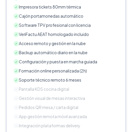
Impresora tickets 80mm térmica
✓
Cajón portamonedas automático
✓
Software TPV profesional con licencia
✓
VeriFactu AEAT homologado incluido
✓
Acceso remoto y gestión en la nube
✓
Backup automático diario en la nube
✓
Configuración y puesta en marcha guiada
✓
Formación online personalizada (2h)
✓
Soporte técnico remoto 6 meses
✓
Pantalla KDS cocina digital
✕
Gestión visual de mesas interactiva
✕
Pedidos QR mesa / carta digital
✕
App gestión remota móvil avanzada
✕
Integración plataformas delivery
✕