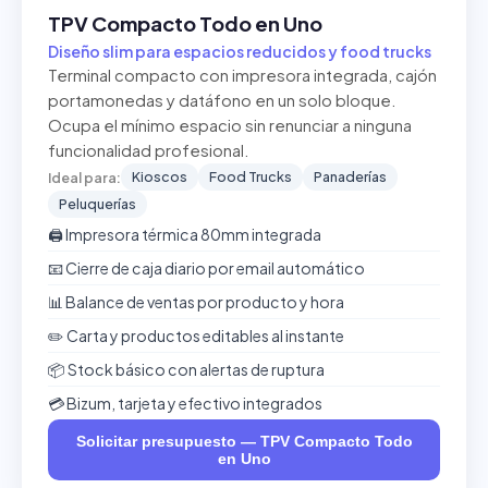
TPV Compacto Todo en Uno
Diseño slim para espacios reducidos y food trucks
Terminal compacto con impresora integrada, cajón
portamonedas y datáfono en un solo bloque.
Ocupa el mínimo espacio sin renunciar a ninguna
funcionalidad profesional.
Kioscos
Food Trucks
Panaderías
Ideal para:
Peluquerías
🖨️ Impresora térmica 80mm integrada
📧 Cierre de caja diario por email automático
📊 Balance de ventas por producto y hora
✏️ Carta y productos editables al instante
📦 Stock básico con alertas de ruptura
💳 Bizum, tarjeta y efectivo integrados
Solicitar presupuesto — TPV Compacto Todo
en Uno