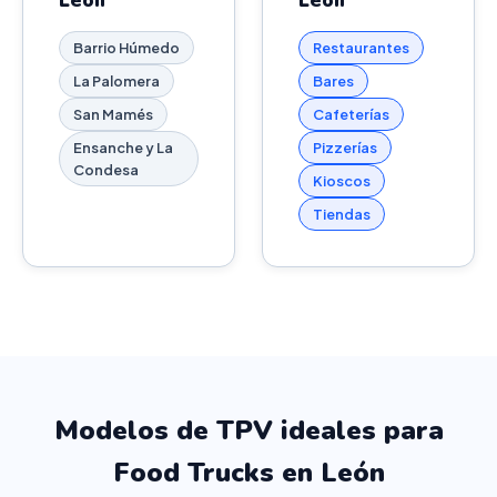
León
León
Barrio Húmedo
Restaurantes
La Palomera
Bares
San Mamés
Cafeterías
Ensanche y La
Pizzerías
Condesa
Kioscos
Tiendas
Modelos de TPV ideales para
Food Trucks en León