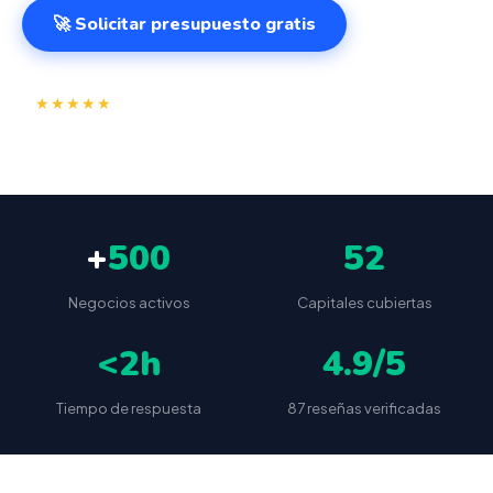
🚀 Solicitar presupuesto gratis
⭐
✅
★★★★★
4.9/5
(87 reseñas)
VeriFactu incluido
📦
🔒
Envío a toda España
Sin cuotas ocultas
+
500
52
Negocios activos
Capitales cubiertas
<2h
4.9/5
Tiempo de respuesta
87 reseñas verificadas