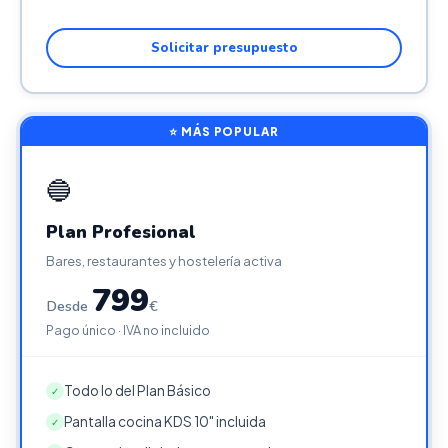
Solicitar presupuesto
⭐ MÁS POPULAR
🔵
Plan Profesional
Bares, restaurantes y hostelería activa
799
Desde
€
Pago único · IVA no incluido
Todo lo del Plan Básico
✓
Pantalla cocina KDS 10" incluida
✓