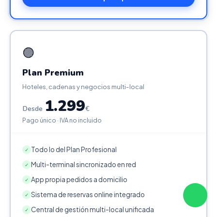
🟣
Plan Premium
Hoteles, cadenas y negocios multi-local
1.299
Desde
€
Pago único · IVA no incluido
Todo lo del Plan Profesional
✓
Multi-terminal sincronizado en red
✓
App propia pedidos a domicilio
✓
Sistema de reservas online integrado
✓
Central de gestión multi-local unificada
✓