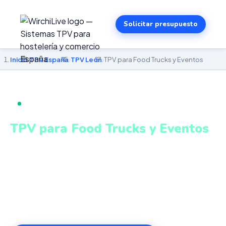
Solicitar presupuesto
Inicio
›
TPV España
›
TPV León
›
TPV para Food Trucks y Eventos
TPV PARA FOOD TRUCKS Y EVENTOS EN LEÓN
TPV para Food Trucks y Eventos
en León
TPV móvil adaptado para eventos, mercados y zonas
con conectividad variable. Sistema intuitivo y conectado
para gestionar tu negocio en León desde cualquier lugar.
VeriFactu incluido. Desde 499€.