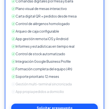
Comandas digitales por mesa y barra
✓
Plano visual de mesas interactivo
✓
Carta digital QR + pedidos desde mesa
✓
Control de alérgenos homologado
✓
Arqueo de caja configurable
✓
App gestión remota iOS y Android
✓
Informes y estadísticas en tiempo real
✓
Control de stock automatizado
✓
Integración Google Business Profile
✓
Formación completa del equipo (4h)
✓
Soporte prioritario 12 meses
✓
Gestión multi-terminal sincronizada
✕
App propia pedidos a domicilio
✕
Solicitar presupuesto