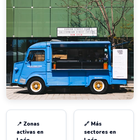
📍 Zonas
🔗 Más
activas en
sectores en