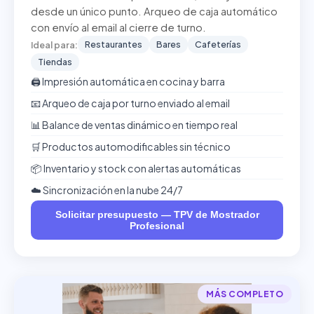
desde un único punto. Arqueo de caja automático
con envío al email al cierre de turno.
Restaurantes
Bares
Cafeterías
Ideal para:
Tiendas
🖨️ Impresión automática en cocina y barra
📧 Arqueo de caja por turno enviado al email
📊 Balance de ventas dinámico en tiempo real
🛒 Productos automodificables sin técnico
📦 Inventario y stock con alertas automáticas
☁️ Sincronización en la nube 24/7
Solicitar presupuesto — TPV de Mostrador
Profesional
MÁS COMPLETO