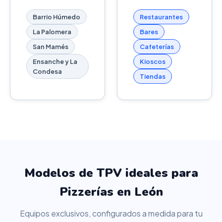
Barrio Húmedo
Restaurantes
La Palomera
Bares
San Mamés
Cafeterías
Ensanche y La
Kioscos
Condesa
Tiendas
Modelos de TPV ideales para
Pizzerías en León
Equipos exclusivos, configurados a medida para tu