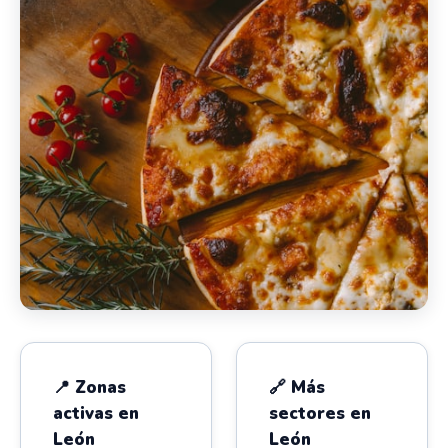
📍 Zonas
🔗 Más
activas en
sectores en
León
León