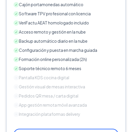
Cajón portamonedas automático
✓
Software TPV profesional con licencia
✓
VeriFactu AEAT homologado incluido
✓
Acceso remoto y gestión en la nube
✓
Backup automático diario en la nube
✓
Configuración y puesta en marcha guiada
✓
Formación online personalizada (2h)
✓
Soporte técnico remoto 6 meses
✓
Pantalla KDS cocina digital
✕
Gestión visual de mesas interactiva
✕
Pedidos QR mesa / carta digital
✕
App gestión remota móvil avanzada
✕
Integración plataformas delivery
✕