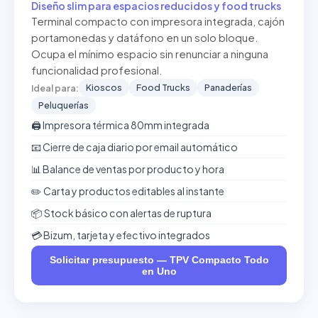
Diseño slim para espacios reducidos y food trucks
Terminal compacto con impresora integrada, cajón
portamonedas y datáfono en un solo bloque.
Ocupa el mínimo espacio sin renunciar a ninguna
funcionalidad profesional.
Kioscos
Food Trucks
Panaderías
Ideal para:
Peluquerías
🖨️ Impresora térmica 80mm integrada
📧 Cierre de caja diario por email automático
📊 Balance de ventas por producto y hora
✏️ Carta y productos editables al instante
📦 Stock básico con alertas de ruptura
💳 Bizum, tarjeta y efectivo integrados
Solicitar presupuesto — TPV Compacto Todo
en Uno