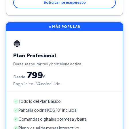
Solicitar presupuesto
⭐ MÁS POPULAR
🔵
Plan Profesional
Bares, restaurantes y hostelería activa
799
Desde
€
Pago único · IVA no incluido
Todo lo del Plan Básico
✓
Pantalla cocina KDS 10" incluida
✓
Comandas digitales por mesa y barra
✓
Plano visual de mesas interactivo
✓