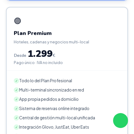
🟣
Plan Premium
Hoteles, cadenas y negocios multi-local
1.299
Desde
€
Pago único · IVA no incluido
Todo lo del Plan Profesional
✓
Multi-terminal sincronizado en red
✓
App propia pedidos a domicilio
✓
Sistema de reservas online integrado
✓
Central de gestión multi-local unificada
✓
Integración Glovo, JustEat, Uber Eats
✓