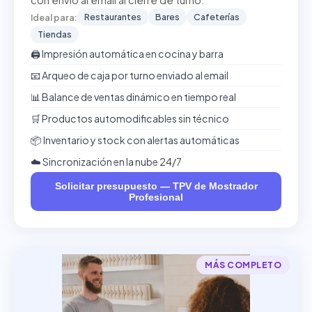
con envío al email al cierre de turno.
Restaurantes
Bares
Cafeterías
Ideal para:
Tiendas
🖨️ Impresión automática en cocina y barra
📧 Arqueo de caja por turno enviado al email
📊 Balance de ventas dinámico en tiempo real
🛒 Productos automodificables sin técnico
📦 Inventario y stock con alertas automáticas
☁️ Sincronización en la nube 24/7
Solicitar presupuesto — TPV de Mostrador
Profesional
MÁS COMPLETO