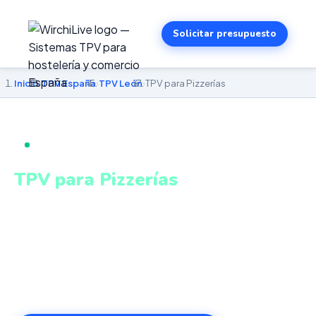
Solicitar presupuesto
Inicio
›
TPV España
›
TPV León
›
TPV para Pizzerías
TPV PARA PIZZERÍAS EN LEÓN
TPV para Pizzerías
en León
Gestión integrada de local, delivery y take away en un
único sistema conectado. Sistema intuitivo y conectado
para gestionar tu negocio en León desde cualquier lugar.
VeriFactu incluido. Desde 499€.