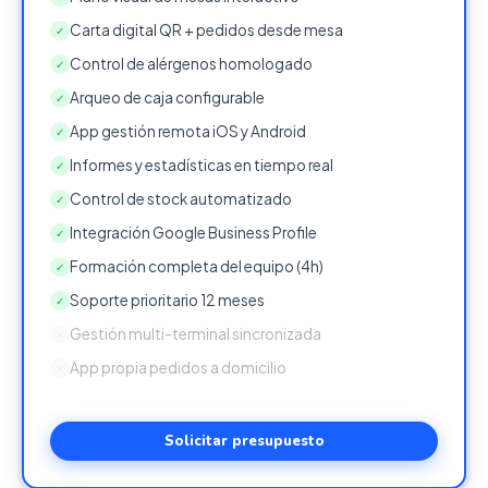
Carta digital QR + pedidos desde mesa
✓
Control de alérgenos homologado
✓
Arqueo de caja configurable
✓
App gestión remota iOS y Android
✓
Informes y estadísticas en tiempo real
✓
Control de stock automatizado
✓
Integración Google Business Profile
✓
Formación completa del equipo (4h)
✓
Soporte prioritario 12 meses
✓
Gestión multi-terminal sincronizada
✕
App propia pedidos a domicilio
✕
Solicitar presupuesto