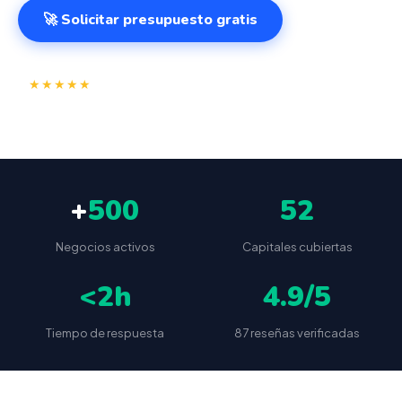
🚀 Solicitar presupuesto gratis
⭐
✅
★★★★★
4.9/5
(87 reseñas)
VeriFactu incluido
📦
🔒
Envío a toda España
Sin cuotas ocultas
+
500
52
Negocios activos
Capitales cubiertas
<2h
4.9/5
Tiempo de respuesta
87 reseñas verificadas