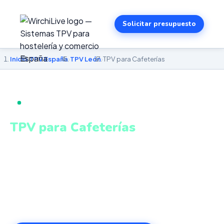
Solicitar presupuesto
Inicio
›
TPV España
›
TPV León
›
TPV para Cafeterías
TPV PARA CAFETERÍAS EN LEÓN
TPV para Cafeterías
en León
Personalización de pedidos, venta de productos
envasados, turnos y estadísticas en tiempo real. Sistema
intuitivo y conectado para gestionar tu negocio en León
desde cualquier lugar. VeriFactu incluido. Desde 499€.