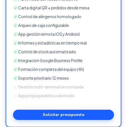
Carta digital QR + pedidos desde mesa
✓
Control de alérgenos homologado
✓
Arqueo de caja configurable
✓
App gestión remota iOS y Android
✓
Informes y estadísticas en tiempo real
✓
Control de stock automatizado
✓
Integración Google Business Profile
✓
Formación completa del equipo (4h)
✓
Soporte prioritario 12 meses
✓
Gestión multi-terminal sincronizada
✕
App propia pedidos a domicilio
✕
Solicitar presupuesto