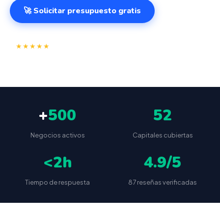
🚀 Solicitar presupuesto gratis
⭐
✅
★★★★★
4.9/5
(87 reseñas)
VeriFactu incluido
📦
🔒
Envío a toda España
Sin cuotas ocultas
+
500
52
Negocios activos
Capitales cubiertas
<2h
4.9/5
Tiempo de respuesta
87 reseñas verificadas