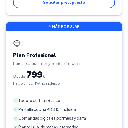
Solicitar presupuesto
⭐ MÁS POPULAR
🔵
Plan Profesional
Bares, restaurantes y hostelería activa
799
Desde
€
Pago único · IVA no incluido
Todo lo del Plan Básico
✓
Pantalla cocina KDS 10" incluida
✓
Comandas digitales por mesa y barra
✓
Plano visual de mesas interactivo
✓