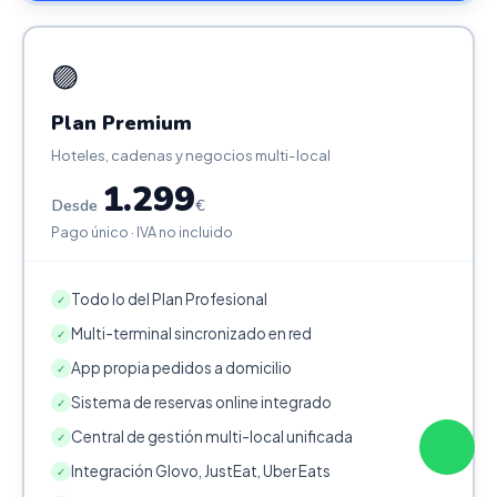
🟣
Plan Premium
Hoteles, cadenas y negocios multi-local
1.299
Desde
€
Pago único · IVA no incluido
Todo lo del Plan Profesional
✓
Multi-terminal sincronizado en red
✓
App propia pedidos a domicilio
✓
Sistema de reservas online integrado
✓
Central de gestión multi-local unificada
✓
Integración Glovo, JustEat, Uber Eats
✓