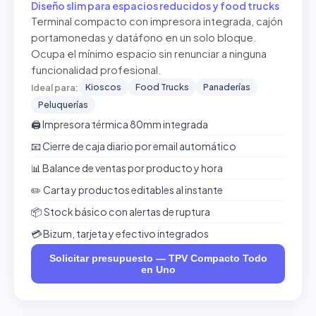
Diseño slim para espacios reducidos y food trucks
Terminal compacto con impresora integrada, cajón
portamonedas y datáfono en un solo bloque.
Ocupa el mínimo espacio sin renunciar a ninguna
funcionalidad profesional.
Kioscos
Food Trucks
Panaderías
Ideal para:
Peluquerías
🖨️ Impresora térmica 80mm integrada
📧 Cierre de caja diario por email automático
📊 Balance de ventas por producto y hora
✏️ Carta y productos editables al instante
📦 Stock básico con alertas de ruptura
💳 Bizum, tarjeta y efectivo integrados
Solicitar presupuesto — TPV Compacto Todo
en Uno