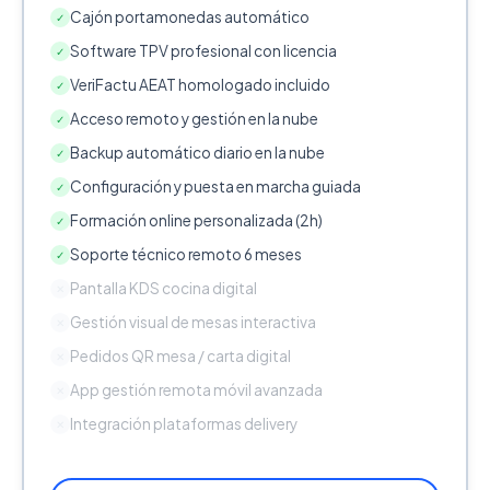
Cajón portamonedas automático
✓
Software TPV profesional con licencia
✓
VeriFactu AEAT homologado incluido
✓
Acceso remoto y gestión en la nube
✓
Backup automático diario en la nube
✓
Configuración y puesta en marcha guiada
✓
Formación online personalizada (2h)
✓
Soporte técnico remoto 6 meses
✓
Pantalla KDS cocina digital
✕
Gestión visual de mesas interactiva
✕
Pedidos QR mesa / carta digital
✕
App gestión remota móvil avanzada
✕
Integración plataformas delivery
✕