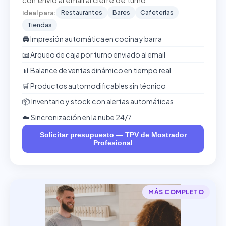
con envío al email al cierre de turno.
Restaurantes
Bares
Cafeterías
Ideal para:
Tiendas
🖨️ Impresión automática en cocina y barra
📧 Arqueo de caja por turno enviado al email
📊 Balance de ventas dinámico en tiempo real
🛒 Productos automodificables sin técnico
📦 Inventario y stock con alertas automáticas
☁️ Sincronización en la nube 24/7
Solicitar presupuesto — TPV de Mostrador
Profesional
MÁS COMPLETO