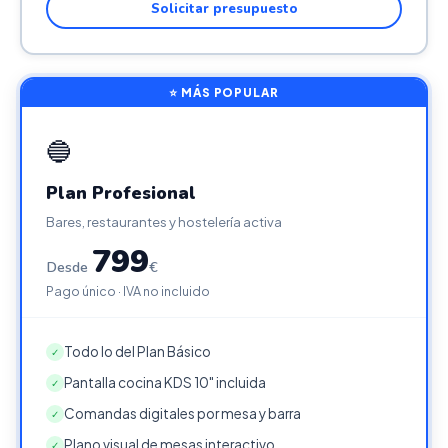
Solicitar presupuesto
⭐ MÁS POPULAR
🔵
Plan Profesional
Bares, restaurantes y hostelería activa
799
Desde
€
Pago único · IVA no incluido
Todo lo del Plan Básico
✓
Pantalla cocina KDS 10" incluida
✓
Comandas digitales por mesa y barra
✓
Plano visual de mesas interactivo
✓