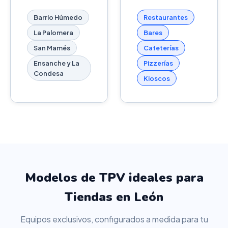
Barrio Húmedo
Restaurantes
La Palomera
Bares
San Mamés
Cafeterías
Ensanche y La
Pizzerías
Condesa
Kioscos
Modelos de TPV ideales para
Tiendas en León
Equipos exclusivos, configurados a medida para tu