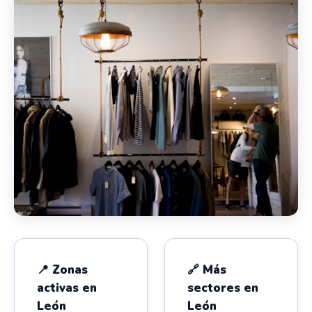
📍 Zonas
🔗 Más
activas en
sectores en
León
León