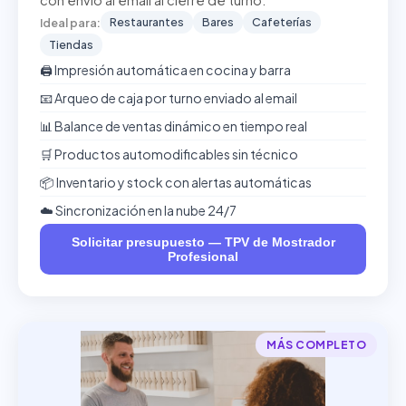
con envío al email al cierre de turno.
Restaurantes
Bares
Cafeterías
Ideal para:
Tiendas
🖨️ Impresión automática en cocina y barra
📧 Arqueo de caja por turno enviado al email
📊 Balance de ventas dinámico en tiempo real
🛒 Productos automodificables sin técnico
📦 Inventario y stock con alertas automáticas
☁️ Sincronización en la nube 24/7
Solicitar presupuesto — TPV de Mostrador
Profesional
MÁS COMPLETO