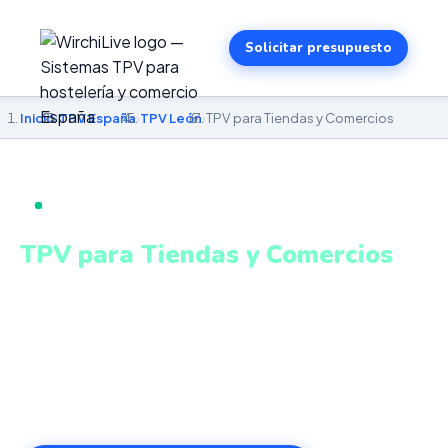
Solicitar presupuesto
Inicio
›
TPV España
›
TPV León
›
TPV para Tiendas y Comercios
TPV PARA TIENDAS Y COMERCIOS EN LEÓN
TPV para Tiendas y Comercios
en León
Stock en tiempo real, descuentos automáticos,
fidelización de clientes y cierre de caja. Sistema intuitivo
y conectado para gestionar tu negocio en León desde
cualquier lugar. VeriFactu incluido. Desde 499€.