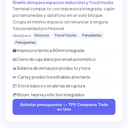
Diseño slim para espacios reducidos y food trucks
Terminal compacto con impresora integrada, cajón
portamonedas y datáfono en un solo bloque.
Ocupa el mínimo espacio sin renunciar a ninguna
funcionalidad profesional.
Kioscos
Food Trucks
Panaderías
Ideal para:
Peluquerías
🖨️ Impresora térmica 80mm integrada
📧 Cierre de caja diario por email automático
📊 Balance de ventas por producto y hora
✏️ Carta y productos editables al instante
📦 Stock básico con alertas de ruptura
💳 Bizum, tarjeta y efectivo integrados
Solicitar presupuesto — TPV Compacto Todo
en Uno