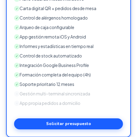
Carta digital QR + pedidos desde mesa
✓
Control de alérgenos homologado
✓
Arqueo de caja configurable
✓
App gestión remota iOS y Android
✓
Informes y estadísticas en tiempo real
✓
Control de stock automatizado
✓
Integración Google Business Profile
✓
Formación completa del equipo (4h)
✓
Soporte prioritario 12 meses
✓
Gestión multi-terminal sincronizada
✕
App propia pedidos a domicilio
✕
Solicitar presupuesto