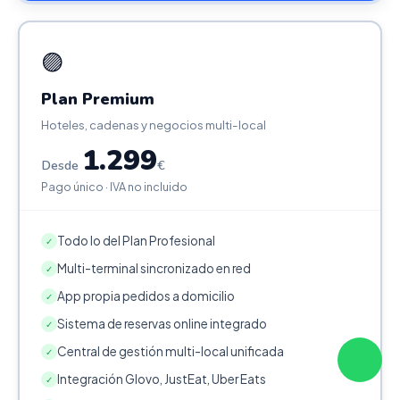
🟣
Plan Premium
Hoteles, cadenas y negocios multi-local
1.299
Desde
€
Pago único · IVA no incluido
Todo lo del Plan Profesional
✓
Multi-terminal sincronizado en red
✓
App propia pedidos a domicilio
✓
Sistema de reservas online integrado
✓
Central de gestión multi-local unificada
✓
Integración Glovo, JustEat, Uber Eats
✓