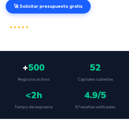
🚀 Solicitar presupuesto gratis
⭐
✅
★★★★★
4.9/5
(87 reseñas)
VeriFactu incluido
📦
🔒
Envío a toda España
Sin cuotas ocultas
+
500
52
Negocios activos
Capitales cubiertas
<2h
4.9/5
Tiempo de respuesta
87 reseñas verificadas