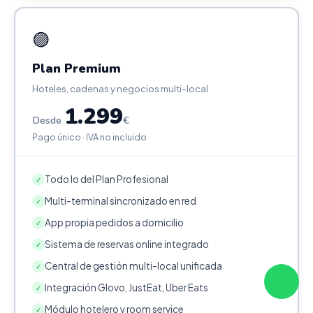
🟣
Plan Premium
Hoteles, cadenas y negocios multi-local
1.299
Desde
€
Pago único · IVA no incluido
Todo lo del Plan Profesional
✓
Multi-terminal sincronizado en red
✓
App propia pedidos a domicilio
✓
Sistema de reservas online integrado
✓
Central de gestión multi-local unificada
✓
Integración Glovo, JustEat, Uber Eats
✓
Módulo hotelero y room service
✓