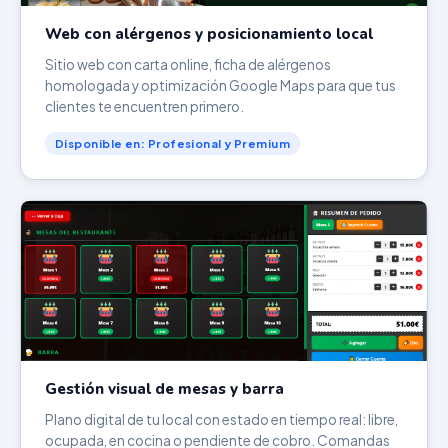
Web con alérgenos y posicionamiento local
Sitio web con carta online, ficha de alérgenos
homologada y optimización Google Maps para que tus
clientes te encuentren primero.
Disponible en: Profesional y Premium
Gestión visual de mesas y barra
Plano digital de tu local con estado en tiempo real: libre,
ocupada, en cocina o pendiente de cobro. Comandas