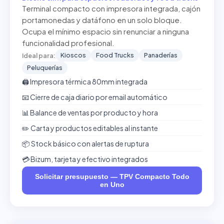
Terminal compacto con impresora integrada, cajón
portamonedas y datáfono en un solo bloque.
Ocupa el mínimo espacio sin renunciar a ninguna
funcionalidad profesional.
Kioscos
Food Trucks
Panaderías
Ideal para:
Peluquerías
🖨️ Impresora térmica 80mm integrada
📧 Cierre de caja diario por email automático
📊 Balance de ventas por producto y hora
✏️ Carta y productos editables al instante
📦 Stock básico con alertas de ruptura
💳 Bizum, tarjeta y efectivo integrados
Solicitar presupuesto — TPV Compacto Todo
en Uno