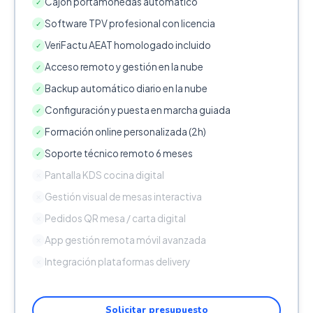
Cajón portamonedas automático
✓
Software TPV profesional con licencia
✓
VeriFactu AEAT homologado incluido
✓
Acceso remoto y gestión en la nube
✓
Backup automático diario en la nube
✓
Configuración y puesta en marcha guiada
✓
Formación online personalizada (2h)
✓
Soporte técnico remoto 6 meses
✓
Pantalla KDS cocina digital
✕
Gestión visual de mesas interactiva
✕
Pedidos QR mesa / carta digital
✕
App gestión remota móvil avanzada
✕
Integración plataformas delivery
✕
Solicitar presupuesto