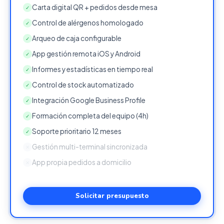
Carta digital QR + pedidos desde mesa
✓
Control de alérgenos homologado
✓
Arqueo de caja configurable
✓
App gestión remota iOS y Android
✓
Informes y estadísticas en tiempo real
✓
Control de stock automatizado
✓
Integración Google Business Profile
✓
Formación completa del equipo (4h)
✓
Soporte prioritario 12 meses
✓
Gestión multi-terminal sincronizada
✕
App propia pedidos a domicilio
✕
Solicitar presupuesto