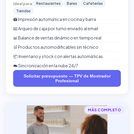
Restaurantes
Bares
Cafeterías
Ideal para:
Tiendas
🖨️ Impresión automática en cocina y barra
📧 Arqueo de caja por turno enviado al email
📊 Balance de ventas dinámico en tiempo real
🛒 Productos automodificables sin técnico
📦 Inventario y stock con alertas automáticas
☁️ Sincronización en la nube 24/7
Solicitar presupuesto — TPV de Mostrador
Profesional
MÁS COMPLETO