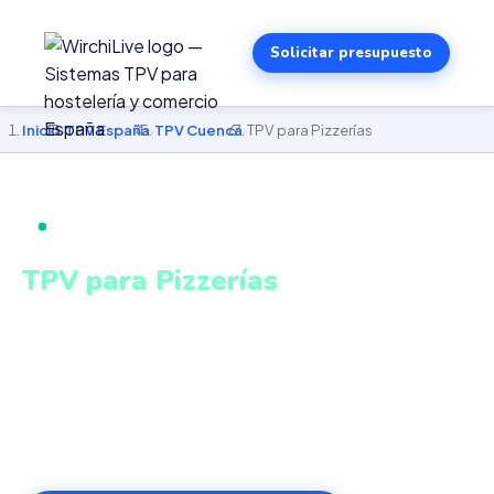
Solicitar presupuesto
Inicio
›
TPV España
›
TPV Cuenca
›
TPV para Pizzerías
TPV PARA PIZZERÍAS EN CUENCA
TPV para Pizzerías
en Cuenca
Gestión integrada de local, delivery y take away en un
único sistema conectado. Sistema intuitivo y conectado
para gestionar tu negocio en Cuenca desde cualquier
lugar. VeriFactu incluido. Desde 499€.