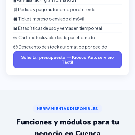
🖥️ Pantalla táctil gran formato 21"
🛒 Pedido y pago autónomo por el cliente
🖨️ Ticket impreso o enviado al móvil
📊 Estadísticas de uso y ventas en tiempo real
✏️ Carta actualizable desde panel remoto
📦 Descuento de stock automático por pedido
Solicitar presupuesto — Kiosco Autoservicio
Táctil
HERRAMIENTAS DISPONIBLES
Funciones y módulos para tu
negocio en Cuenca