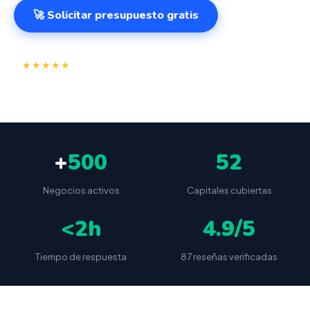
🚀 Solicitar presupuesto gratis
⭐
✅
★★★★★
4.9/5
(87 reseñas)
VeriFactu incluido
📦
🔒
Envío a toda España
Sin cuotas ocultas
+
500
52
Negocios activos
Capitales cubiertas
<2h
4.9/5
Tiempo de respuesta
87 reseñas verificadas