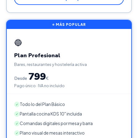
⭐ MÁS POPULAR
🔵
Plan Profesional
Bares, restaurantes y hostelería activa
799
Desde
€
Pago único · IVA no incluido
Todo lo del Plan Básico
✓
Pantalla cocina KDS 10" incluida
✓
Comandas digitales por mesa y barra
✓
Plano visual de mesas interactivo
✓