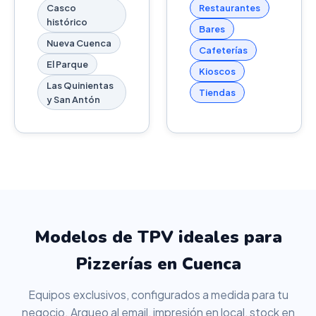
Casco
Restaurantes
histórico
Bares
Nueva Cuenca
Cafeterías
El Parque
Kioscos
Las Quinientas
Tiendas
y San Antón
Modelos de TPV ideales para
Pizzerías en Cuenca
Equipos exclusivos, configurados a medida para tu
negocio. Arqueo al email, impresión en local, stock en