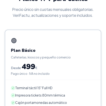
Precio único sin cuotas mensuales obligatorias.
VeriFactu, actualizaciones y soporte incluidos.
🟢
Plan Básico
Cafeterías, kioscos y pequeño comercio
499
Desde
€
Pago único · IVA no incluido
Terminal táctil 15" Full HD
✓
Impresora tickets 80mm térmica
✓
Cajón portamonedas automático
✓