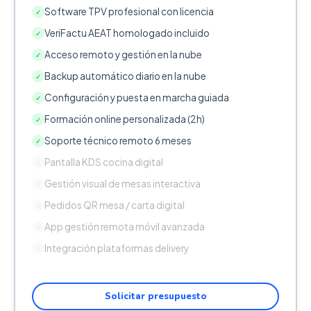
Software TPV profesional con licencia
✓
VeriFactu AEAT homologado incluido
✓
Acceso remoto y gestión en la nube
✓
Backup automático diario en la nube
✓
Configuración y puesta en marcha guiada
✓
Formación online personalizada (2h)
✓
Soporte técnico remoto 6 meses
✓
Pantalla KDS cocina digital
✕
Gestión visual de mesas interactiva
✕
Pedidos QR mesa / carta digital
✕
App gestión remota móvil avanzada
✕
Integración plataformas delivery
✕
Solicitar presupuesto