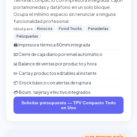
Terminal compacto con impresora integrada, cajón
portamonedas y datáfono en un solo bloque.
Ocupa el mínimo espacio sin renunciar a ninguna
funcionalidad profesional.
Kioscos
Food Trucks
Panaderías
Ideal para:
Peluquerías
🖨️ Impresora térmica 80mm integrada
📧 Cierre de caja diario por email automático
📊 Balance de ventas por producto y hora
✏️ Carta y productos editables al instante
📦 Stock básico con alertas de ruptura
💳 Bizum, tarjeta y efectivo integrados
Solicitar presupuesto — TPV Compacto Todo
en Uno