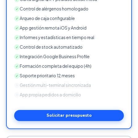
Control de alérgenos homologado
✓
Arqueo de caja configurable
✓
App gestión remota iOS y Android
✓
Informes y estadísticas en tiempo real
✓
Control de stock automatizado
✓
Integración Google Business Profile
✓
Formación completa del equipo (4h)
✓
Soporte prioritario 12 meses
✓
Gestión multi-terminal sincronizada
✕
App propia pedidos a domicilio
✕
Solicitar presupuesto