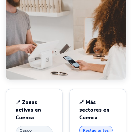
📍 Zonas
🔗 Más
activas en
sectores en
Cuenca
Cuenca
Casco
Restaurantes