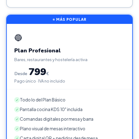
⭐ MÁS POPULAR
🔵
Plan Profesional
Bares, restaurantes y hostelería activa
799
Desde
€
Pago único · IVA no incluido
Todo lo del Plan Básico
✓
Pantalla cocina KDS 10" incluida
✓
Comandas digitales por mesa y barra
✓
Plano visual de mesas interactivo
✓
Carta digital QR + pedidos desde mesa
✓