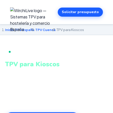
Solicitar presupuesto
Inicio
›
TPV España
›
TPV Cuenca
›
TPV para Kioscos
TPV PARA KIOSCOS EN CUENCA
TPV para Kioscos
en Cuenca
TPV compacto y kioscos autoservicio táctiles para alta
rotación de clientes. Sistema intuitivo y conectado para
gestionar tu negocio en Cuenca desde cualquier lugar.
VeriFactu incluido. Desde 499€.