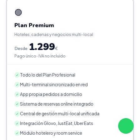
🟣
Plan Premium
Hoteles, cadenas y negocios multi-local
1.299
Desde
€
Pago único · IVA no incluido
Todo lo del Plan Profesional
✓
Multi-terminal sincronizado en red
✓
App propia pedidos a domicilio
✓
Sistema de reservas online integrado
✓
Central de gestión multi-local unificada
✓
Integración Glovo, JustEat, Uber Eats
✓
Módulo hotelero y room service
✓