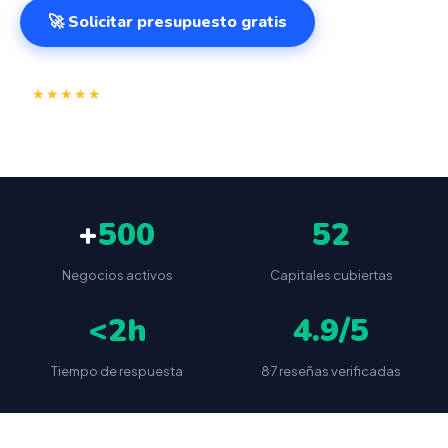
🚀 Solicitar presupuesto gratis
⭐
✅
★★★★★
4.9/5
(87 reseñas)
VeriFactu incluido
📦
🔒
Envío a toda España
Sin cuotas ocultas
+
500
52
Negocios activos
Capitales cubiertas
<2h
4.9/5
Tiempo de respuesta
87 reseñas verificadas