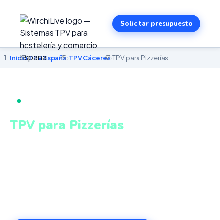
Solicitar presupuesto
Inicio
›
TPV España
›
TPV Cáceres
›
TPV para Pizzerías
TPV PARA PIZZERÍAS EN CÁCERES
TPV para Pizzerías
en Cáceres
Gestión integrada de local, delivery y take away en un
único sistema conectado. Sistema intuitivo y conectado
para gestionar tu negocio en Cáceres desde cualquier
lugar. VeriFactu incluido. Desde 499€.