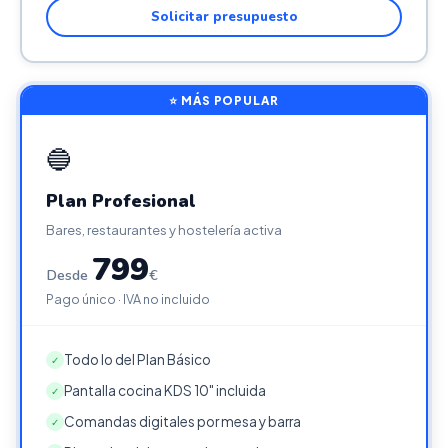
Solicitar presupuesto
⭐ MÁS POPULAR
🔵
Plan Profesional
Bares, restaurantes y hostelería activa
799
Desde
€
Pago único · IVA no incluido
Todo lo del Plan Básico
✓
Pantalla cocina KDS 10" incluida
✓
Comandas digitales por mesa y barra
✓