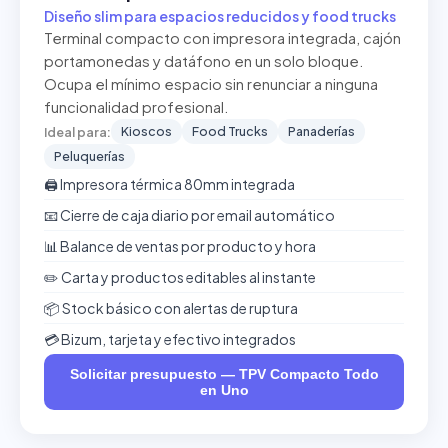
Diseño slim para espacios reducidos y food trucks
Terminal compacto con impresora integrada, cajón
portamonedas y datáfono en un solo bloque.
Ocupa el mínimo espacio sin renunciar a ninguna
funcionalidad profesional.
Kioscos
Food Trucks
Panaderías
Ideal para:
Peluquerías
🖨️ Impresora térmica 80mm integrada
📧 Cierre de caja diario por email automático
📊 Balance de ventas por producto y hora
✏️ Carta y productos editables al instante
📦 Stock básico con alertas de ruptura
💳 Bizum, tarjeta y efectivo integrados
Solicitar presupuesto — TPV Compacto Todo
en Uno