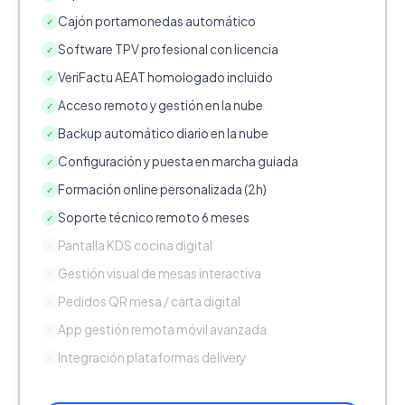
Cajón portamonedas automático
✓
Software TPV profesional con licencia
✓
VeriFactu AEAT homologado incluido
✓
Acceso remoto y gestión en la nube
✓
Backup automático diario en la nube
✓
Configuración y puesta en marcha guiada
✓
Formación online personalizada (2h)
✓
Soporte técnico remoto 6 meses
✓
Pantalla KDS cocina digital
✕
Gestión visual de mesas interactiva
✕
Pedidos QR mesa / carta digital
✕
App gestión remota móvil avanzada
✕
Integración plataformas delivery
✕