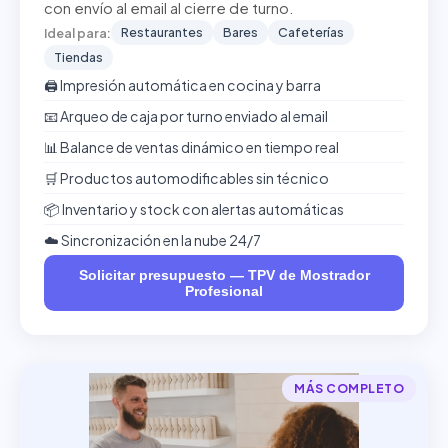
con envío al email al cierre de turno.
Restaurantes
Bares
Cafeterías
Ideal para:
Tiendas
🖨️ Impresión automática en cocina y barra
📧 Arqueo de caja por turno enviado al email
📊 Balance de ventas dinámico en tiempo real
🛒 Productos automodificables sin técnico
📦 Inventario y stock con alertas automáticas
☁️ Sincronización en la nube 24/7
Solicitar presupuesto — TPV de Mostrador
Profesional
MÁS COMPLETO