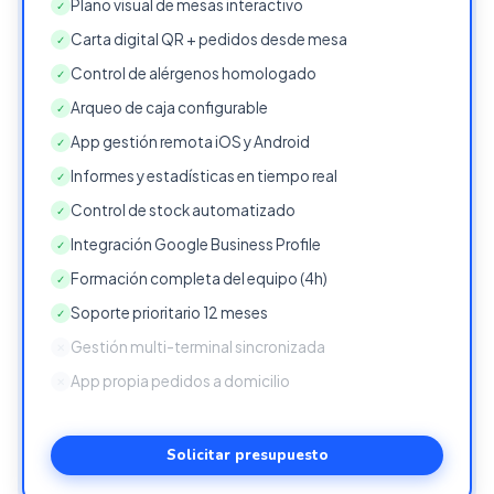
Plano visual de mesas interactivo
✓
Carta digital QR + pedidos desde mesa
✓
Control de alérgenos homologado
✓
Arqueo de caja configurable
✓
App gestión remota iOS y Android
✓
Informes y estadísticas en tiempo real
✓
Control de stock automatizado
✓
Integración Google Business Profile
✓
Formación completa del equipo (4h)
✓
Soporte prioritario 12 meses
✓
Gestión multi-terminal sincronizada
✕
App propia pedidos a domicilio
✕
Solicitar presupuesto