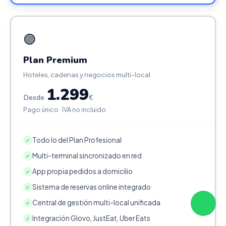
🟣
Plan Premium
Hoteles, cadenas y negocios multi-local
1.299
Desde
€
Pago único · IVA no incluido
Todo lo del Plan Profesional
✓
Multi-terminal sincronizado en red
✓
App propia pedidos a domicilio
✓
Sistema de reservas online integrado
✓
Central de gestión multi-local unificada
✓
Integración Glovo, JustEat, Uber Eats
✓