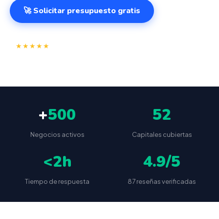
🚀 Solicitar presupuesto gratis
⭐
✅
★★★★★
4.9/5
(87 reseñas)
VeriFactu incluido
📦
🔒
Envío a toda España
Sin cuotas ocultas
+
500
52
Negocios activos
Capitales cubiertas
<2h
4.9/5
Tiempo de respuesta
87 reseñas verificadas