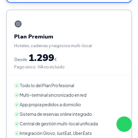
🟣
Plan Premium
Hoteles, cadenas y negocios multi-local
1.299
Desde
€
Pago único · IVA no incluido
Todo lo del Plan Profesional
✓
Multi-terminal sincronizado en red
✓
App propia pedidos a domicilio
✓
Sistema de reservas online integrado
✓
Central de gestión multi-local unificada
✓
Integración Glovo, JustEat, Uber Eats
✓