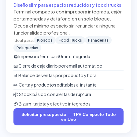
Diseño slim para espacios reducidos y food trucks
Terminal compacto con impresora integrada, cajón
portamonedas y datáfono en un solo bloque.
Ocupa el mínimo espacio sin renunciar a ninguna
funcionalidad profesional.
Kioscos
Food Trucks
Panaderías
Ideal para:
Peluquerías
🖨️ Impresora térmica 80mm integrada
📧 Cierre de caja diario por email automático
📊 Balance de ventas por producto y hora
✏️ Carta y productos editables al instante
📦 Stock básico con alertas de ruptura
💳 Bizum, tarjeta y efectivo integrados
Solicitar presupuesto — TPV Compacto Todo
en Uno