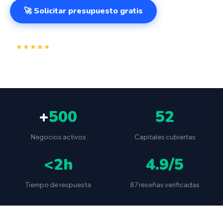
🚀 Solicitar presupuesto gratis
⭐
✅
★★★★★
4.9/5
(87 reseñas)
VeriFactu incluido
📦
🔒
Envío a toda España
Sin cuotas ocultas
+
500
52
Negocios activos
Capitales cubiertas
<2h
4.9/5
Tiempo de respuesta
87 reseñas verificadas