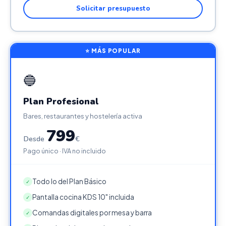
Solicitar presupuesto
⭐ MÁS POPULAR
🔵
Plan Profesional
Bares, restaurantes y hostelería activa
799
Desde
€
Pago único · IVA no incluido
Todo lo del Plan Básico
✓
Pantalla cocina KDS 10" incluida
✓
Comandas digitales por mesa y barra
✓