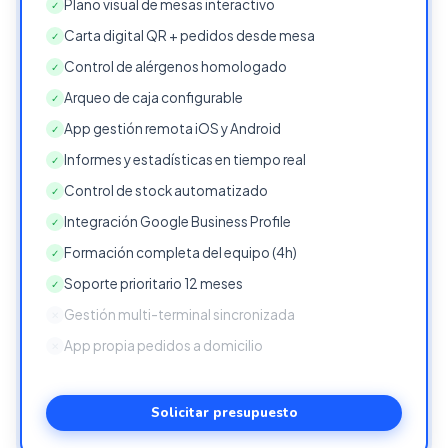
Plano visual de mesas interactivo
✓
Carta digital QR + pedidos desde mesa
✓
Control de alérgenos homologado
✓
Arqueo de caja configurable
✓
App gestión remota iOS y Android
✓
Informes y estadísticas en tiempo real
✓
Control de stock automatizado
✓
Integración Google Business Profile
✓
Formación completa del equipo (4h)
✓
Soporte prioritario 12 meses
✓
Gestión multi-terminal sincronizada
✕
App propia pedidos a domicilio
✕
Solicitar presupuesto