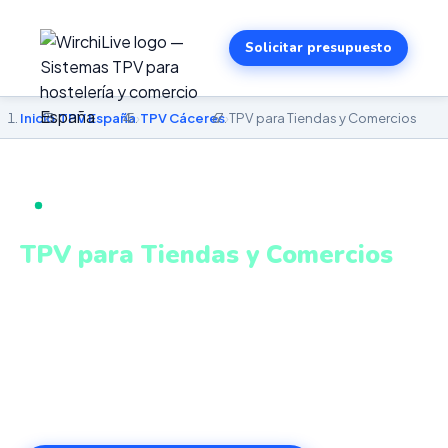
Solicitar presupuesto
Inicio
›
TPV España
›
TPV Cáceres
›
TPV para Tiendas y Comercios
TPV PARA TIENDAS Y COMERCIOS EN CÁCERES
TPV para Tiendas y Comercios
en Cáceres
Stock en tiempo real, descuentos automáticos,
fidelización de clientes y cierre de caja. Sistema intuitivo
y conectado para gestionar tu negocio en Cáceres
desde cualquier lugar. VeriFactu incluido. Desde 499€.