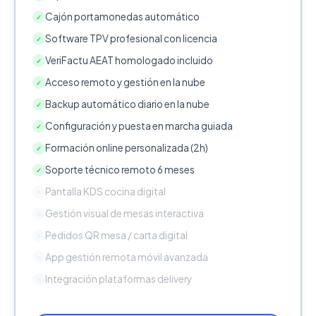
Cajón portamonedas automático
✓
Software TPV profesional con licencia
✓
VeriFactu AEAT homologado incluido
✓
Acceso remoto y gestión en la nube
✓
Backup automático diario en la nube
✓
Configuración y puesta en marcha guiada
✓
Formación online personalizada (2h)
✓
Soporte técnico remoto 6 meses
✓
Pantalla KDS cocina digital
✕
Gestión visual de mesas interactiva
✕
Pedidos QR mesa / carta digital
✕
App gestión remota móvil avanzada
✕
Integración plataformas delivery
✕