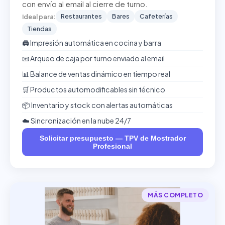
con envío al email al cierre de turno.
Restaurantes
Bares
Cafeterías
Ideal para:
Tiendas
🖨️ Impresión automática en cocina y barra
📧 Arqueo de caja por turno enviado al email
📊 Balance de ventas dinámico en tiempo real
🛒 Productos automodificables sin técnico
📦 Inventario y stock con alertas automáticas
☁️ Sincronización en la nube 24/7
Solicitar presupuesto — TPV de Mostrador
Profesional
MÁS COMPLETO