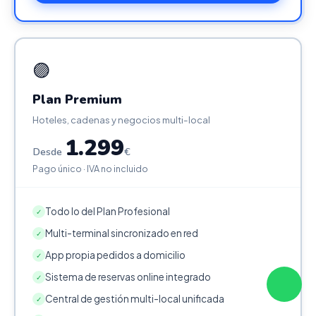
🟣
Plan Premium
Hoteles, cadenas y negocios multi-local
1.299
Desde
€
Pago único · IVA no incluido
Todo lo del Plan Profesional
✓
Multi-terminal sincronizado en red
✓
App propia pedidos a domicilio
✓
Sistema de reservas online integrado
✓
Central de gestión multi-local unificada
✓