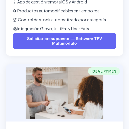
📱 App de gestión remota iOS y Android
🔄 Productos automodificables en tiempo real
📦 Control de stock automatizado por categoría
🚀 Integración Glovo, JustEat y Uber Eats
Solicitar presupuesto — Software TPV
Multimódulo
IDEAL PYMES