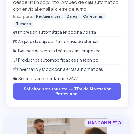
desde un único punto. Arqueo de caja automático
con envío al email al cierre de turno.
Restaurantes
Bares
Cafeterías
Ideal para:
Tiendas
🖨️ Impresión automática en cocina y barra
📧 Arqueo de caja por turno enviado al email
📊 Balance de ventas dinámico en tiempo real
🛒 Productos automodificables sin técnico
📦 Inventario y stock con alertas automáticas
☁️ Sincronización en la nube 24/7
Solicitar presupuesto — TPV de Mostrador
Profesional
MÁS COMPLETO