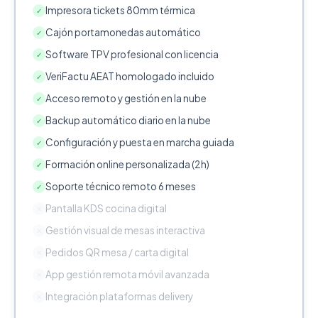
Impresora tickets 80mm térmica
✓
Cajón portamonedas automático
✓
Software TPV profesional con licencia
✓
VeriFactu AEAT homologado incluido
✓
Acceso remoto y gestión en la nube
✓
Backup automático diario en la nube
✓
Configuración y puesta en marcha guiada
✓
Formación online personalizada (2h)
✓
Soporte técnico remoto 6 meses
✓
Pantalla KDS cocina digital
✕
Gestión visual de mesas interactiva
✕
Pedidos QR mesa / carta digital
✕
App gestión remota móvil avanzada
✕
Integración plataformas delivery
✕