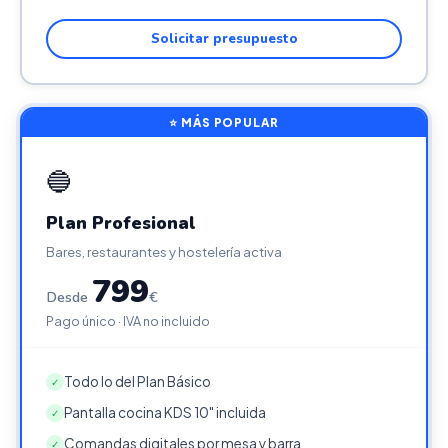
Solicitar presupuesto
⭐ MÁS POPULAR
🔵
Plan Profesional
Bares, restaurantes y hostelería activa
799
Desde
€
Pago único · IVA no incluido
Todo lo del Plan Básico
✓
Pantalla cocina KDS 10" incluida
✓
Comandas digitales por mesa y barra
✓