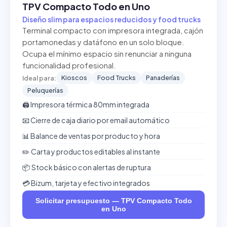
TPV Compacto Todo en Uno
Diseño slim para espacios reducidos y food trucks
Terminal compacto con impresora integrada, cajón
portamonedas y datáfono en un solo bloque.
Ocupa el mínimo espacio sin renunciar a ninguna
funcionalidad profesional.
Kioscos
Food Trucks
Panaderías
Ideal para:
Peluquerías
🖨️ Impresora térmica 80mm integrada
📧 Cierre de caja diario por email automático
📊 Balance de ventas por producto y hora
✏️ Carta y productos editables al instante
📦 Stock básico con alertas de ruptura
💳 Bizum, tarjeta y efectivo integrados
Solicitar presupuesto — TPV Compacto Todo
en Uno