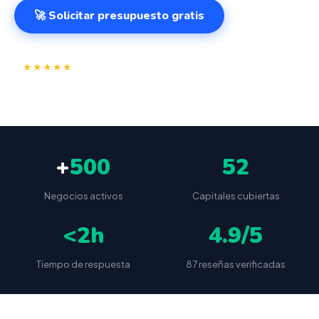
🚀 Solicitar presupuesto gratis
⭐
✅
★★★★★
4.9/5
(87 reseñas)
VeriFactu incluido
📦
🔒
Envío a toda España
Sin cuotas ocultas
+
500
52
Negocios activos
Capitales cubiertas
<2h
4.9/5
Tiempo de respuesta
87 reseñas verificadas