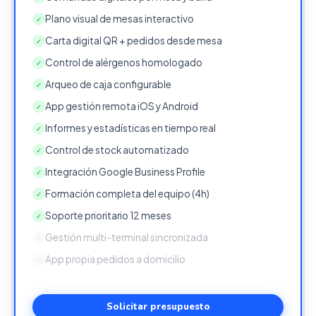
Plano visual de mesas interactivo
✓
Carta digital QR + pedidos desde mesa
✓
Control de alérgenos homologado
✓
Arqueo de caja configurable
✓
App gestión remota iOS y Android
✓
Informes y estadísticas en tiempo real
✓
Control de stock automatizado
✓
Integración Google Business Profile
✓
Formación completa del equipo (4h)
✓
Soporte prioritario 12 meses
✓
Gestión multi-terminal sincronizada
✕
App propia pedidos a domicilio
✕
Solicitar presupuesto