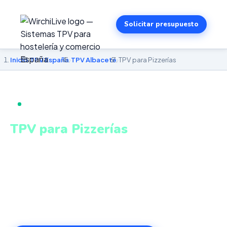
Solicitar presupuesto
Inicio
›
TPV España
›
TPV Albacete
›
TPV para Pizzerías
TPV PARA PIZZERÍAS EN ALBACETE
TPV para Pizzerías
en Albacete
Gestión integrada de local, delivery y take away en un
único sistema conectado. Sistema intuitivo y conectado
para gestionar tu negocio en Albacete desde cualquier
lugar. VeriFactu incluido. Desde 499€.