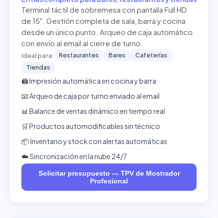
Terminal táctil de sobremesa con pantalla Full HD
de 15". Gestión completa de sala, barra y cocina
desde un único punto. Arqueo de caja automático
con envío al email al cierre de turno.
Restaurantes
Bares
Cafeterías
Ideal para:
Tiendas
🖨️ Impresión automática en cocina y barra
📧 Arqueo de caja por turno enviado al email
📊 Balance de ventas dinámico en tiempo real
🛒 Productos automodificables sin técnico
📦 Inventario y stock con alertas automáticas
☁️ Sincronización en la nube 24/7
Solicitar presupuesto — TPV de Mostrador
Profesional