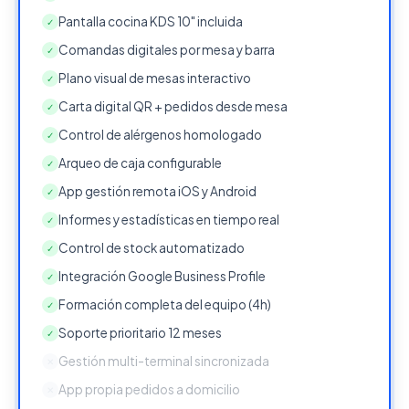
Pantalla cocina KDS 10" incluida
✓
Comandas digitales por mesa y barra
✓
Plano visual de mesas interactivo
✓
Carta digital QR + pedidos desde mesa
✓
Control de alérgenos homologado
✓
Arqueo de caja configurable
✓
App gestión remota iOS y Android
✓
Informes y estadísticas en tiempo real
✓
Control de stock automatizado
✓
Integración Google Business Profile
✓
Formación completa del equipo (4h)
✓
Soporte prioritario 12 meses
✓
Gestión multi-terminal sincronizada
✕
App propia pedidos a domicilio
✕