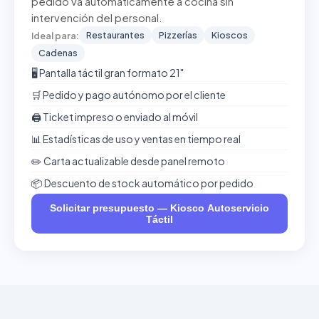
pedido va automáticamente a cocina sin
intervención del personal.
Restaurantes
Pizzerías
Kioscos
Ideal para:
Cadenas
🖥️ Pantalla táctil gran formato 21"
🛒 Pedido y pago autónomo por el cliente
🖨️ Ticket impreso o enviado al móvil
📊 Estadísticas de uso y ventas en tiempo real
✏️ Carta actualizable desde panel remoto
📦 Descuento de stock automático por pedido
Solicitar presupuesto — Kiosco Autoservicio
Táctil