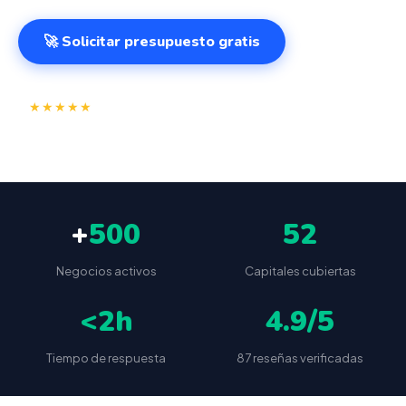
🚀 Solicitar presupuesto gratis
⭐
✅
★★★★★
4.9/5
(87 reseñas)
VeriFactu incluido
📦
🔒
Envío a toda España
Sin cuotas ocultas
+
500
52
Negocios activos
Capitales cubiertas
<2h
4.9/5
Tiempo de respuesta
87 reseñas verificadas