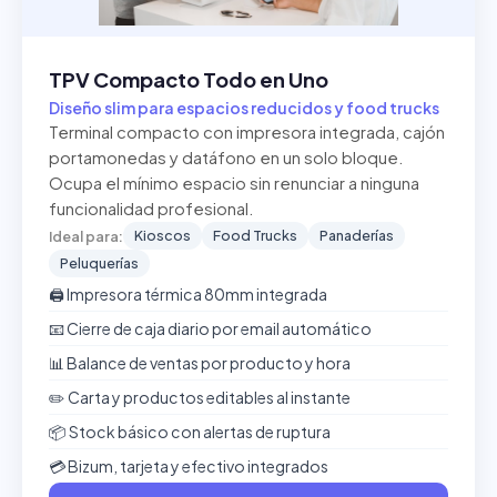
TPV Compacto Todo en Uno
Diseño slim para espacios reducidos y food trucks
Terminal compacto con impresora integrada, cajón
portamonedas y datáfono en un solo bloque.
Ocupa el mínimo espacio sin renunciar a ninguna
funcionalidad profesional.
Kioscos
Food Trucks
Panaderías
Ideal para:
Peluquerías
🖨️ Impresora térmica 80mm integrada
📧 Cierre de caja diario por email automático
📊 Balance de ventas por producto y hora
✏️ Carta y productos editables al instante
📦 Stock básico con alertas de ruptura
💳 Bizum, tarjeta y efectivo integrados