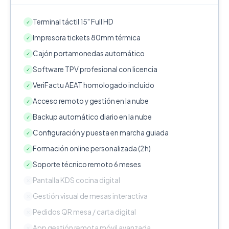
Terminal táctil 15" Full HD
✓
Impresora tickets 80mm térmica
✓
Cajón portamonedas automático
✓
Software TPV profesional con licencia
✓
VeriFactu AEAT homologado incluido
✓
Acceso remoto y gestión en la nube
✓
Backup automático diario en la nube
✓
Configuración y puesta en marcha guiada
✓
Formación online personalizada (2h)
✓
Soporte técnico remoto 6 meses
✓
Pantalla KDS cocina digital
✕
Gestión visual de mesas interactiva
✕
Pedidos QR mesa / carta digital
✕
App gestión remota móvil avanzada
✕