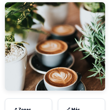
📍 Zonas
🔗 Más