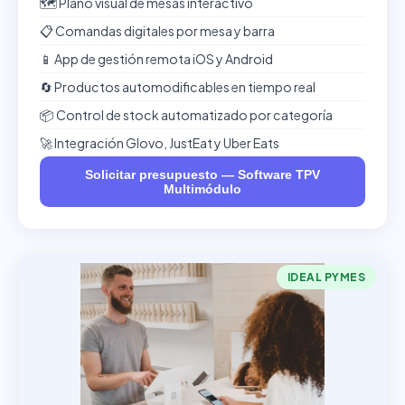
🗺️ Plano visual de mesas interactivo
📋 Comandas digitales por mesa y barra
📱 App de gestión remota iOS y Android
🔄 Productos automodificables en tiempo real
📦 Control de stock automatizado por categoría
🚀 Integración Glovo, JustEat y Uber Eats
Solicitar presupuesto — Software TPV
Multimódulo
IDEAL PYMES