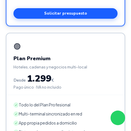
Solicitar presupuesto
🟣
Plan Premium
Hoteles, cadenas y negocios multi-local
1.299
Desde
€
Pago único · IVA no incluido
Todo lo del Plan Profesional
✓
Multi-terminal sincronizado en red
✓
App propia pedidos a domicilio
✓