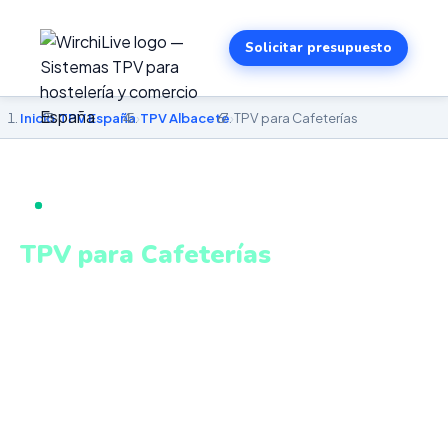
Solicitar presupuesto
Inicio
›
TPV España
›
TPV Albacete
›
TPV para Cafeterías
TPV PARA CAFETERÍAS EN ALBACETE
TPV para Cafeterías
en Albacete
Personalización de pedidos, venta de productos
envasados, turnos y estadísticas en tiempo real. Sistema
intuitivo y conectado para gestionar tu negocio en
Albacete desde cualquier lugar. VeriFactu incluido.
Desde 499€.