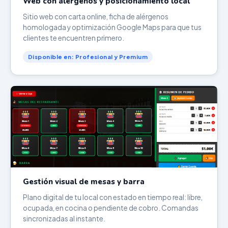
Web con alérgenos y posicionamiento local
Sitio web con carta online, ficha de alérgenos
homologada y optimización Google Maps para que tus
clientes te encuentren primero.
Disponible en: Profesional y Premium
Gestión visual de mesas y barra
Plano digital de tu local con estado en tiempo real: libre,
ocupada, en cocina o pendiente de cobro. Comandas
sincronizadas al instante.