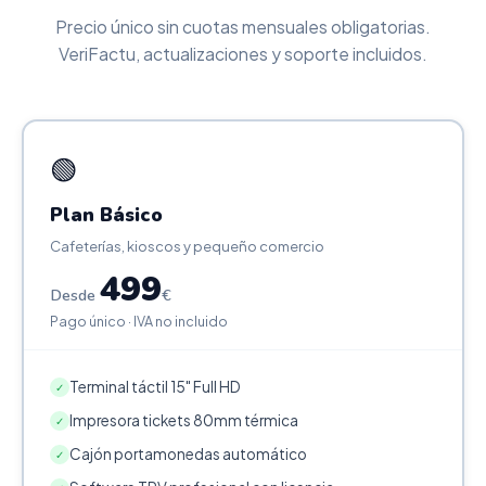
Precio único sin cuotas mensuales obligatorias.
VeriFactu, actualizaciones y soporte incluidos.
🟢
Plan Básico
Cafeterías, kioscos y pequeño comercio
499
Desde
€
Pago único · IVA no incluido
Terminal táctil 15" Full HD
✓
Impresora tickets 80mm térmica
✓
Cajón portamonedas automático
✓