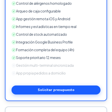
Control de alérgenos homologado
✓
Arqueo de caja configurable
✓
App gestión remota iOS y Android
✓
Informes y estadísticas en tiempo real
✓
Control de stock automatizado
✓
Integración Google Business Profile
✓
Formación completa del equipo (4h)
✓
Soporte prioritario 12 meses
✓
Gestión multi-terminal sincronizada
✕
App propia pedidos a domicilio
✕
Solicitar presupuesto