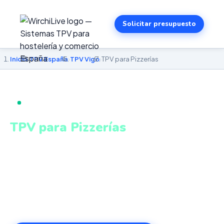
Solicitar presupuesto
Inicio
›
TPV España
›
TPV Vigo
›
TPV para Pizzerías
TPV PARA PIZZERÍAS EN VIGO
TPV para Pizzerías
en Vigo
Gestión integrada de local, delivery y take away en un
único sistema conectado. Sistema intuitivo y conectado
para gestionar tu negocio en Vigo desde cualquier lugar.
VeriFactu incluido. Desde 499€.