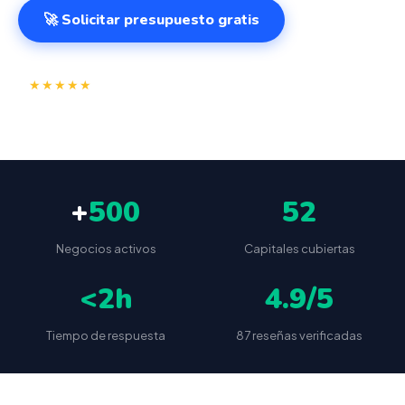
🚀 Solicitar presupuesto gratis
⭐
✅
★★★★★
4.9/5
(87 reseñas)
VeriFactu incluido
📦
🔒
Envío a toda España
Sin cuotas ocultas
+
500
52
Negocios activos
Capitales cubiertas
<2h
4.9/5
Tiempo de respuesta
87 reseñas verificadas