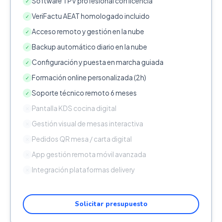
Software TPV profesional con licencia
✓
VeriFactu AEAT homologado incluido
✓
Acceso remoto y gestión en la nube
✓
Backup automático diario en la nube
✓
Configuración y puesta en marcha guiada
✓
Formación online personalizada (2h)
✓
Soporte técnico remoto 6 meses
✓
Pantalla KDS cocina digital
✕
Gestión visual de mesas interactiva
✕
Pedidos QR mesa / carta digital
✕
App gestión remota móvil avanzada
✕
Integración plataformas delivery
✕
Solicitar presupuesto