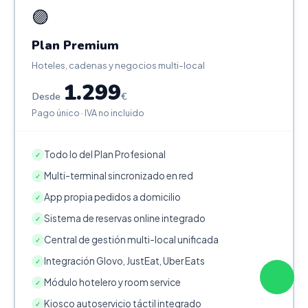
🟣
Plan Premium
Hoteles, cadenas y negocios multi-local
1.299
Desde
€
Pago único · IVA no incluido
Todo lo del Plan Profesional
✓
Multi-terminal sincronizado en red
✓
App propia pedidos a domicilio
✓
Sistema de reservas online integrado
✓
Central de gestión multi-local unificada
✓
Integración Glovo, JustEat, Uber Eats
✓
Módulo hotelero y room service
✓
Kiosco autoservicio táctil integrado
✓