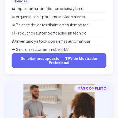
Tiendas
🖨️ Impresión automática en cocina y barra
📧 Arqueo de caja por turno enviado al email
📊 Balance de ventas dinámico en tiempo real
🛒 Productos automodificables sin técnico
📦 Inventario y stock con alertas automáticas
☁️ Sincronización en la nube 24/7
Solicitar presupuesto — TPV de Mostrador
Profesional
MÁS COMPLETO