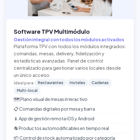
Software TPV Multimódulo
Gestión integral con todos los módulos activados
Plataforma TPV con todos los módulos integrados:
comandas, mesas, delivery, fidelización y
estadísticas avanzadas. Panel de control
centralizado para gestionar varios locales desde
un único acceso.
Restaurantes
Hoteles
Cadenas
Ideal para:
Multi-local
🗺️ Plano visual de mesas interactivo
📋 Comandas digitales por mesa y barra
📱 App de gestión remota iOS y Android
🔄 Productos automodificables en tiempo real
📦 Control de stock automatizado por categoría