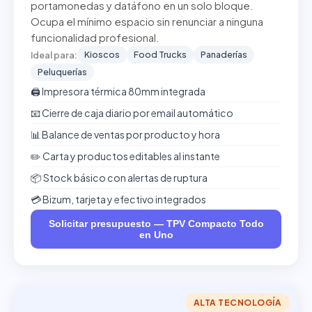
portamonedas y datáfono en un solo bloque.
Ocupa el mínimo espacio sin renunciar a ninguna
funcionalidad profesional.
Kioscos
Food Trucks
Panaderías
Ideal para:
Peluquerías
🖨️ Impresora térmica 80mm integrada
📧 Cierre de caja diario por email automático
📊 Balance de ventas por producto y hora
✏️ Carta y productos editables al instante
📦 Stock básico con alertas de ruptura
💳 Bizum, tarjeta y efectivo integrados
Solicitar presupuesto — TPV Compacto Todo
en Uno
ALTA TECNOLOGÍA