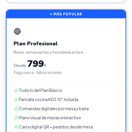
⭐ MÁS POPULAR
🔵
Plan Profesional
Bares, restaurantes y hostelería activa
799
Desde
€
Pago único · IVA no incluido
Todo lo del Plan Básico
✓
Pantalla cocina KDS 10" incluida
✓
Comandas digitales por mesa y barra
✓
Plano visual de mesas interactivo
✓
Carta digital QR + pedidos desde mesa
✓