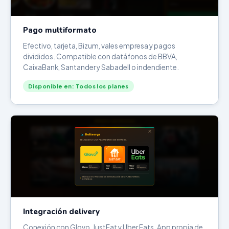
Pago multiformato
Efectivo, tarjeta, Bizum, vales empresa y pagos
divididos. Compatible con datáfonos de BBVA,
CaixaBank, Santander y Sabadell o indendiente.
Disponible en: Todos los planes
Integración delivery
Conexión con Glovo, JustEat y Uber Eats. App propia de