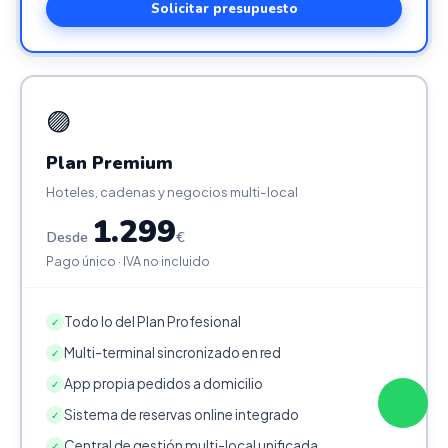
Solicitar presupuesto
🟣
Plan Premium
Hoteles, cadenas y negocios multi-local
1.299
Desde
€
Pago único · IVA no incluido
Todo lo del Plan Profesional
✓
Multi-terminal sincronizado en red
✓
App propia pedidos a domicilio
✓
Sistema de reservas online integrado
✓
Central de gestión multi-local unificada
✓