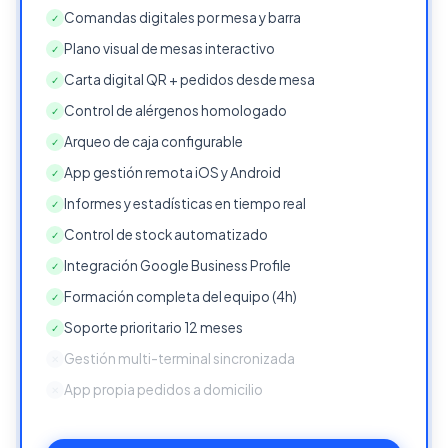
Comandas digitales por mesa y barra
✓
Plano visual de mesas interactivo
✓
Carta digital QR + pedidos desde mesa
✓
Control de alérgenos homologado
✓
Arqueo de caja configurable
✓
App gestión remota iOS y Android
✓
Informes y estadísticas en tiempo real
✓
Control de stock automatizado
✓
Integración Google Business Profile
✓
Formación completa del equipo (4h)
✓
Soporte prioritario 12 meses
✓
Gestión multi-terminal sincronizada
✕
App propia pedidos a domicilio
✕