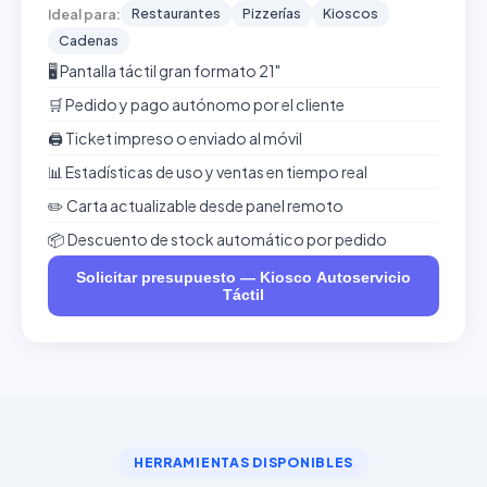
Restaurantes
Pizzerías
Kioscos
Ideal para:
Cadenas
🖥️ Pantalla táctil gran formato 21"
🛒 Pedido y pago autónomo por el cliente
🖨️ Ticket impreso o enviado al móvil
📊 Estadísticas de uso y ventas en tiempo real
✏️ Carta actualizable desde panel remoto
📦 Descuento de stock automático por pedido
Solicitar presupuesto — Kiosco Autoservicio
Táctil
HERRAMIENTAS DISPONIBLES