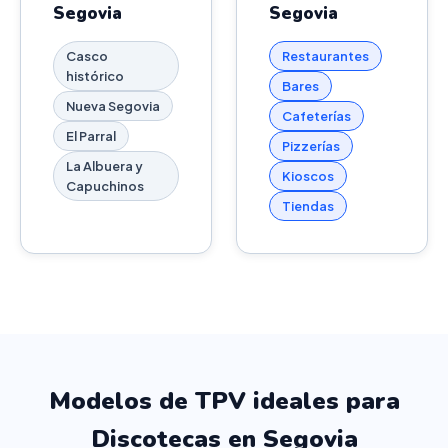
Segovia
Segovia
Casco
Restaurantes
histórico
Bares
Nueva Segovia
Cafeterías
El Parral
Pizzerías
La Albuera y
Kioscos
Capuchinos
Tiendas
Modelos de TPV ideales para
Discotecas en Segovia