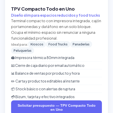
TPV Compacto Todo en Uno
Diseño slim para espacios reducidos y food trucks
Terminal compacto con impresora integrada, cajón
portamonedas y datáfono en un solo bloque.
Ocupa el mínimo espacio sin renunciar a ninguna
funcionalidad profesional.
Kioscos
Food Trucks
Panaderías
Ideal para:
Peluquerías
🖨️ Impresora térmica 80mm integrada
📧 Cierre de caja diario por email automático
📊 Balance de ventas por producto y hora
✏️ Carta y productos editables al instante
📦 Stock básico con alertas de ruptura
💳 Bizum, tarjeta y efectivo integrados
Solicitar presupuesto — TPV Compacto Todo
en Uno