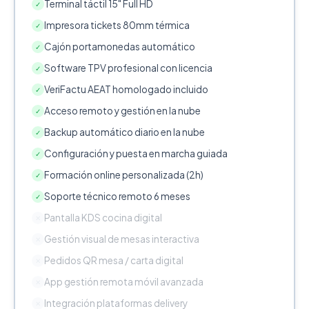
Terminal táctil 15" Full HD
✓
Impresora tickets 80mm térmica
✓
Cajón portamonedas automático
✓
Software TPV profesional con licencia
✓
VeriFactu AEAT homologado incluido
✓
Acceso remoto y gestión en la nube
✓
Backup automático diario en la nube
✓
Configuración y puesta en marcha guiada
✓
Formación online personalizada (2h)
✓
Soporte técnico remoto 6 meses
✓
Pantalla KDS cocina digital
✕
Gestión visual de mesas interactiva
✕
Pedidos QR mesa / carta digital
✕
App gestión remota móvil avanzada
✕
Integración plataformas delivery
✕