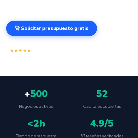
cualquier lugar. VeriFactu incluido. Desde 499€.
🚀 Solicitar presupuesto gratis
⭐
✅
★★★★★
4.9/5
(87 reseñas)
VeriFactu incluido
📦
🔒
Envío a toda España
Sin cuotas ocultas
+
500
52
Negocios activos
Capitales cubiertas
<2h
4.9/5
Tiempo de respuesta
87 reseñas verificadas