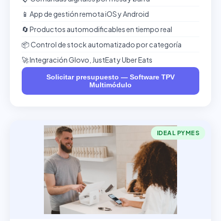
📱 App de gestión remota iOS y Android
🔄 Productos automodificables en tiempo real
📦 Control de stock automatizado por categoría
🚀 Integración Glovo, JustEat y Uber Eats
Solicitar presupuesto — Software TPV
Multimódulo
IDEAL PYMES