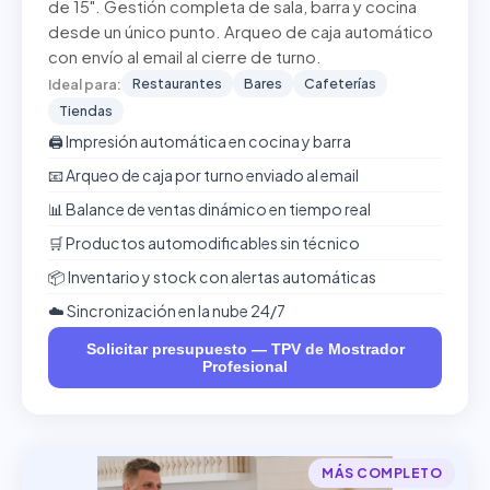
de 15". Gestión completa de sala, barra y cocina
desde un único punto. Arqueo de caja automático
con envío al email al cierre de turno.
Restaurantes
Bares
Cafeterías
Ideal para:
Tiendas
🖨️ Impresión automática en cocina y barra
📧 Arqueo de caja por turno enviado al email
📊 Balance de ventas dinámico en tiempo real
🛒 Productos automodificables sin técnico
📦 Inventario y stock con alertas automáticas
☁️ Sincronización en la nube 24/7
Solicitar presupuesto — TPV de Mostrador
Profesional
MÁS COMPLETO