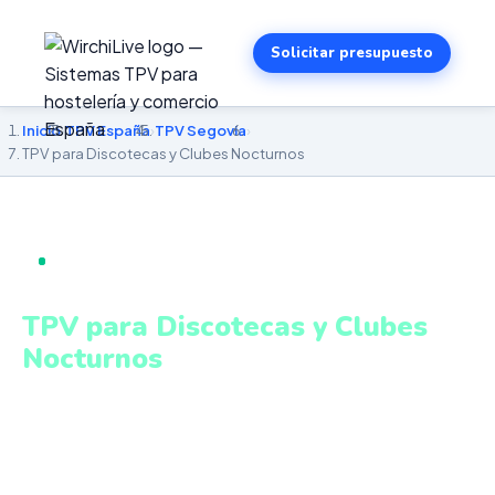
Solicitar presupuesto
Inicio
›
TPV España
›
TPV Segovia
›
TPV para Discotecas y Clubes Nocturnos
TPV PARA DISCOTECAS Y CLUBES NOCTURNOS EN
SEGOVIA
TPV para Discotecas y Clubes
Nocturnos
en Segovia
Control de barras, reservas VIP, gestión de sala y cobros
ágiles en entornos de alto volumen. Sistema intuitivo y
conectado para gestionar tu negocio en Segovia desde