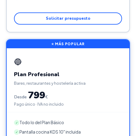
Solicitar presupuesto
⭐ MÁS POPULAR
🔵
Plan Profesional
Bares, restaurantes y hostelería activa
799
Desde
€
Pago único · IVA no incluido
Todo lo del Plan Básico
✓
Pantalla cocina KDS 10" incluida
✓