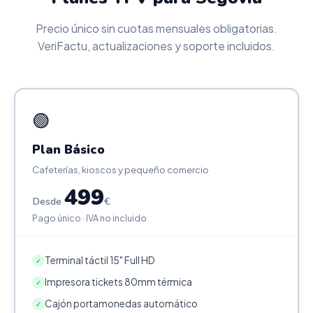
Precio único sin cuotas mensuales obligatorias.
VeriFactu, actualizaciones y soporte incluidos.
🟢
Plan Básico
Cafeterías, kioscos y pequeño comercio
499
Desde
€
Pago único · IVA no incluido
Terminal táctil 15" Full HD
✓
Impresora tickets 80mm térmica
✓
Cajón portamonedas automático
✓