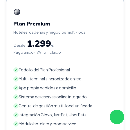
🟣
Plan Premium
Hoteles, cadenas y negocios multi-local
1.299
Desde
€
Pago único · IVA no incluido
Todo lo del Plan Profesional
✓
Multi-terminal sincronizado en red
✓
App propia pedidos a domicilio
✓
Sistema de reservas online integrado
✓
Central de gestión multi-local unificada
✓
Integración Glovo, JustEat, Uber Eats
✓
Módulo hotelero y room service
✓