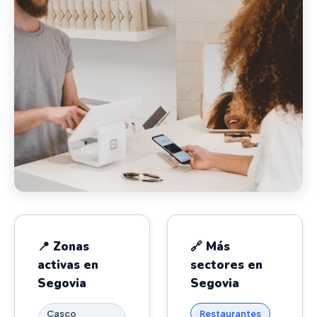
📍 Zonas
🔗 Más
activas en
sectores en
Segovia
Segovia
Casco
Restaurantes