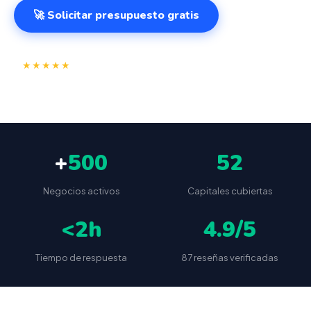
🚀 Solicitar presupuesto gratis
⭐
✅
★★★★★
4.9/5
(87 reseñas)
VeriFactu incluido
📦
🔒
Envío a toda España
Sin cuotas ocultas
+
500
52
Negocios activos
Capitales cubiertas
<2h
4.9/5
Tiempo de respuesta
87 reseñas verificadas