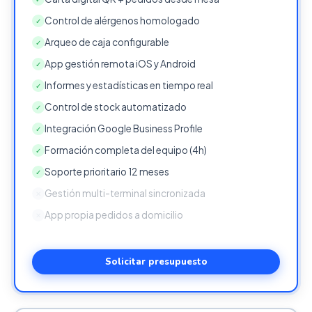
Control de alérgenos homologado
✓
Arqueo de caja configurable
✓
App gestión remota iOS y Android
✓
Informes y estadísticas en tiempo real
✓
Control de stock automatizado
✓
Integración Google Business Profile
✓
Formación completa del equipo (4h)
✓
Soporte prioritario 12 meses
✓
Gestión multi-terminal sincronizada
✕
App propia pedidos a domicilio
✕
Solicitar presupuesto