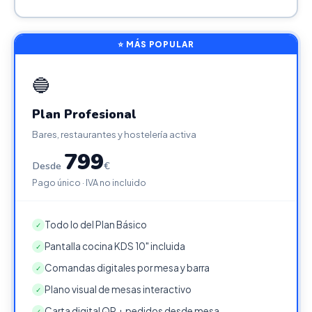
⭐ MÁS POPULAR
🔵
Plan Profesional
Bares, restaurantes y hostelería activa
799
Desde
€
Pago único · IVA no incluido
Todo lo del Plan Básico
✓
Pantalla cocina KDS 10" incluida
✓
Comandas digitales por mesa y barra
✓
Plano visual de mesas interactivo
✓
Carta digital QR + pedidos desde mesa
✓