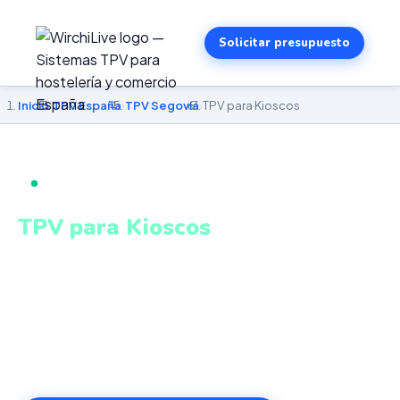
Solicitar presupuesto
Inicio
›
TPV España
›
TPV Segovia
›
TPV para Kioscos
TPV PARA KIOSCOS EN SEGOVIA
TPV para Kioscos
en Segovia
TPV compacto y kioscos autoservicio táctiles para alta
rotación de clientes. Sistema intuitivo y conectado para
gestionar tu negocio en Segovia desde cualquier lugar.
VeriFactu incluido. Desde 499€.