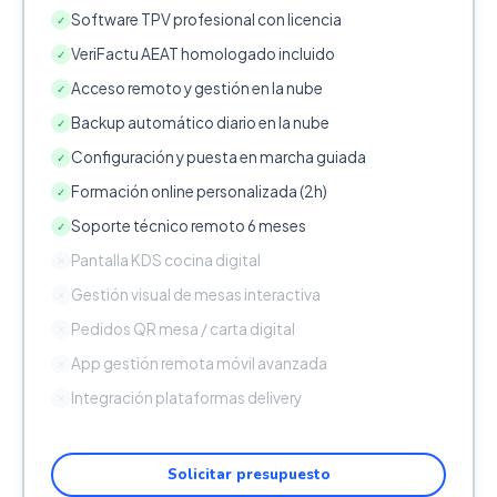
Software TPV profesional con licencia
✓
VeriFactu AEAT homologado incluido
✓
Acceso remoto y gestión en la nube
✓
Backup automático diario en la nube
✓
Configuración y puesta en marcha guiada
✓
Formación online personalizada (2h)
✓
Soporte técnico remoto 6 meses
✓
Pantalla KDS cocina digital
✕
Gestión visual de mesas interactiva
✕
Pedidos QR mesa / carta digital
✕
App gestión remota móvil avanzada
✕
Integración plataformas delivery
✕
Solicitar presupuesto