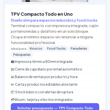
TPV Compacto Todo en Uno
Diseño slim para espacios reducidos y food trucks
Terminal compacto con impresora integrada, cajón
portamonedas y datáfono en un solo bloque.
Ocupa el mínimo espacio sin renunciar a ninguna
funcionalidad profesional.
Kioscos
Food Trucks
Panaderías
Ideal para:
Peluquerías
🖨️ Impresora térmica 80mm integrada
📧 Cierre de caja diario por email automático
📊 Balance de ventas por producto y hora
✏️ Carta y productos editables al instante
📦 Stock básico con alertas de ruptura
💳 Bizum, tarjeta y efectivo integrados
Solicitar presupuesto — TPV Compacto Todo