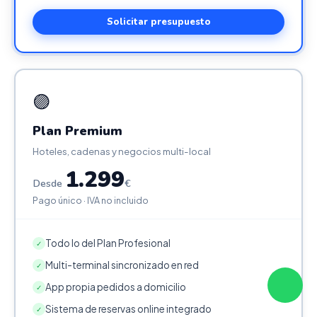
Solicitar presupuesto
🟣
Plan Premium
Hoteles, cadenas y negocios multi-local
1.299
Desde
€
Pago único · IVA no incluido
Todo lo del Plan Profesional
✓
Multi-terminal sincronizado en red
✓
App propia pedidos a domicilio
✓
Sistema de reservas online integrado
✓