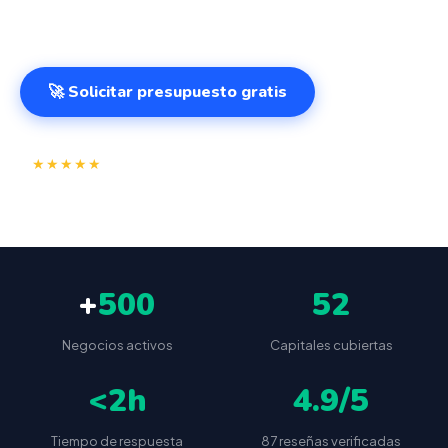
desde cualquier lugar. VeriFactu incluido. Desde 499€.
🚀 Solicitar presupuesto gratis
⭐
✅
★★★★★
4.9/5
(87 reseñas)
VeriFactu incluido
📦
🔒
Envío a toda España
Sin cuotas ocultas
+
500
52
Negocios activos
Capitales cubiertas
<2h
4.9/5
Tiempo de respuesta
87 reseñas verificadas