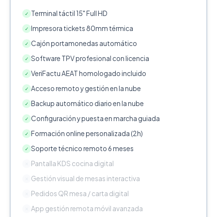
Terminal táctil 15" Full HD
✓
Impresora tickets 80mm térmica
✓
Cajón portamonedas automático
✓
Software TPV profesional con licencia
✓
VeriFactu AEAT homologado incluido
✓
Acceso remoto y gestión en la nube
✓
Backup automático diario en la nube
✓
Configuración y puesta en marcha guiada
✓
Formación online personalizada (2h)
✓
Soporte técnico remoto 6 meses
✓
Pantalla KDS cocina digital
✕
Gestión visual de mesas interactiva
✕
Pedidos QR mesa / carta digital
✕
App gestión remota móvil avanzada
✕