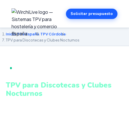
Solicitar presupuesto
Inicio
›
TPV España
›
TPV Córdoba
›
TPV para Discotecas y Clubes Nocturnos
TPV PARA DISCOTECAS Y CLUBES NOCTURNOS EN
CÓRDOBA
TPV para Discotecas y Clubes
Nocturnos
en Córdoba
Control de barras, reservas VIP, gestión de sala y cobros
ágiles en entornos de alto volumen. Sistema intuitivo y
conectado para gestionar tu negocio en Córdoba