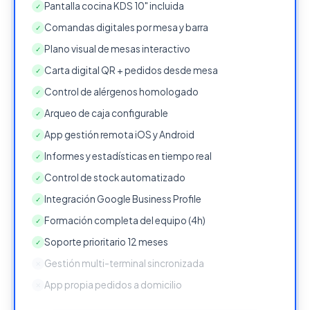
Pantalla cocina KDS 10" incluida
✓
Comandas digitales por mesa y barra
✓
Plano visual de mesas interactivo
✓
Carta digital QR + pedidos desde mesa
✓
Control de alérgenos homologado
✓
Arqueo de caja configurable
✓
App gestión remota iOS y Android
✓
Informes y estadísticas en tiempo real
✓
Control de stock automatizado
✓
Integración Google Business Profile
✓
Formación completa del equipo (4h)
✓
Soporte prioritario 12 meses
✓
Gestión multi-terminal sincronizada
✕
App propia pedidos a domicilio
✕