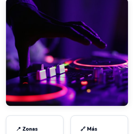
📍 Zonas
🔗 Más