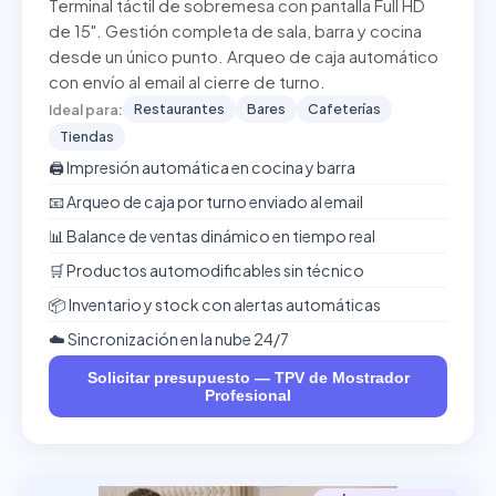
Terminal táctil de sobremesa con pantalla Full HD
de 15". Gestión completa de sala, barra y cocina
desde un único punto. Arqueo de caja automático
con envío al email al cierre de turno.
Restaurantes
Bares
Cafeterías
Ideal para:
Tiendas
🖨️ Impresión automática en cocina y barra
📧 Arqueo de caja por turno enviado al email
📊 Balance de ventas dinámico en tiempo real
🛒 Productos automodificables sin técnico
📦 Inventario y stock con alertas automáticas
☁️ Sincronización en la nube 24/7
Solicitar presupuesto — TPV de Mostrador
Profesional