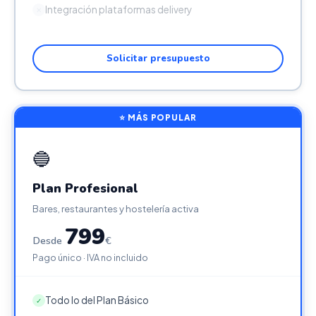
Integración plataformas delivery
✕
Solicitar presupuesto
⭐ MÁS POPULAR
🔵
Plan Profesional
Bares, restaurantes y hostelería activa
799
Desde
€
Pago único · IVA no incluido
Todo lo del Plan Básico
✓