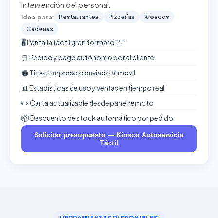
intervención del personal.
Restaurantes
Pizzerías
Kioscos
Ideal para:
Cadenas
🖥️ Pantalla táctil gran formato 21"
🛒 Pedido y pago autónomo por el cliente
🖨️ Ticket impreso o enviado al móvil
📊 Estadísticas de uso y ventas en tiempo real
✏️ Carta actualizable desde panel remoto
📦 Descuento de stock automático por pedido
Solicitar presupuesto — Kiosco Autoservicio
Táctil
HERRAMIENTAS DISPONIBLES