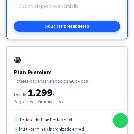
App propia pedidos a domicilio
✕
Solicitar presupuesto
🟣
Plan Premium
Hoteles, cadenas y negocios multi-local
1.299
Desde
€
Pago único · IVA no incluido
Todo lo del Plan Profesional
✓
Multi-terminal sincronizado en red
✓