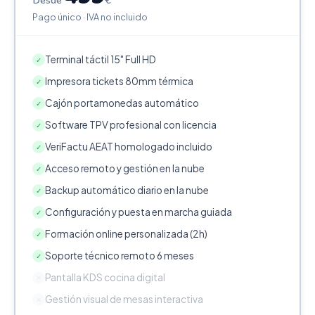
Desde
€
Pago único · IVA no incluido
Terminal táctil 15" Full HD
✓
Impresora tickets 80mm térmica
✓
Cajón portamonedas automático
✓
Software TPV profesional con licencia
✓
VeriFactu AEAT homologado incluido
✓
Acceso remoto y gestión en la nube
✓
Backup automático diario en la nube
✓
Configuración y puesta en marcha guiada
✓
Formación online personalizada (2h)
✓
Soporte técnico remoto 6 meses
✓
Pantalla KDS cocina digital
✕
Gestión visual de mesas interactiva
✕