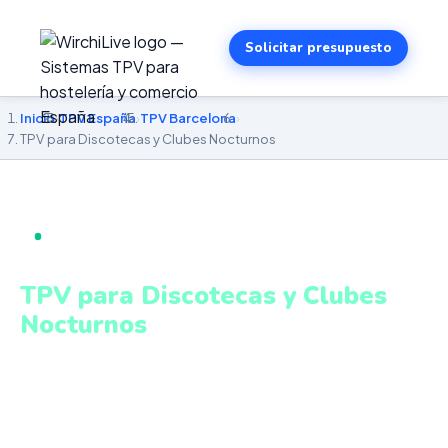
Solicitar presupuesto
Inicio
›
TPV España
›
TPV Barcelona
›
TPV para Discotecas y Clubes Nocturnos
TPV PARA DISCOTECAS Y CLUBES NOCTURNOS EN
BARCELONA
TPV para Discotecas y Clubes
Nocturnos
en Barcelona
Control de barras, reservas VIP, gestión de sala y cobros
ágiles en entornos de alto volumen. Sistema intuitivo y
conectado para gestionar tu negocio en Barcelona