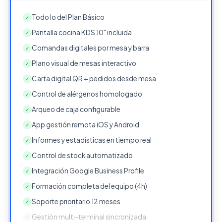
Todo lo del Plan Básico
✓
Pantalla cocina KDS 10" incluida
✓
Comandas digitales por mesa y barra
✓
Plano visual de mesas interactivo
✓
Carta digital QR + pedidos desde mesa
✓
Control de alérgenos homologado
✓
Arqueo de caja configurable
✓
App gestión remota iOS y Android
✓
Informes y estadísticas en tiempo real
✓
Control de stock automatizado
✓
Integración Google Business Profile
✓
Formación completa del equipo (4h)
✓
Soporte prioritario 12 meses
✓
Gestión multi-terminal sincronizada
✕