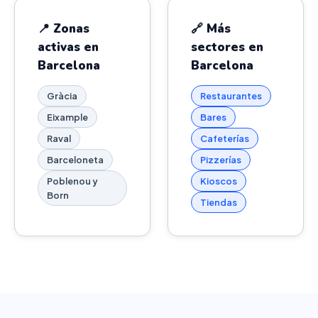
📍 Zonas
🔗 Más
activas en
sectores en
Barcelona
Barcelona
Gràcia
Restaurantes
Eixample
Bares
Raval
Cafeterías
Barceloneta
Pizzerías
Poblenou y
Kioscos
Born
Tiendas