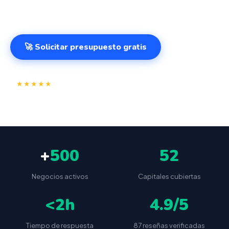
desde cualquier lugar. VeriFactu incluido. Desde 499€.
🚀 Solicitar presupuesto gratis
⭐
✅
★★★★★
4.9/5
(87 reseñas)
VeriFactu incluido
📦
🔒
Envío a toda España
Sin cuotas ocultas
+
500
52
Negocios activos
Capitales cubiertas
<2h
4.9/5
Tiempo de respuesta
87 reseñas verificadas