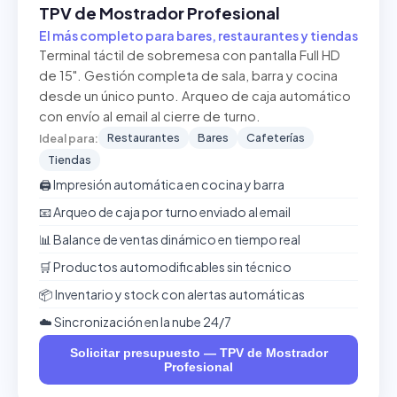
TPV de Mostrador Profesional
El más completo para bares, restaurantes y tiendas
Terminal táctil de sobremesa con pantalla Full HD
de 15". Gestión completa de sala, barra y cocina
desde un único punto. Arqueo de caja automático
con envío al email al cierre de turno.
Restaurantes
Bares
Cafeterías
Ideal para:
Tiendas
🖨️ Impresión automática en cocina y barra
📧 Arqueo de caja por turno enviado al email
📊 Balance de ventas dinámico en tiempo real
🛒 Productos automodificables sin técnico
📦 Inventario y stock con alertas automáticas
☁️ Sincronización en la nube 24/7
Solicitar presupuesto — TPV de Mostrador
Profesional