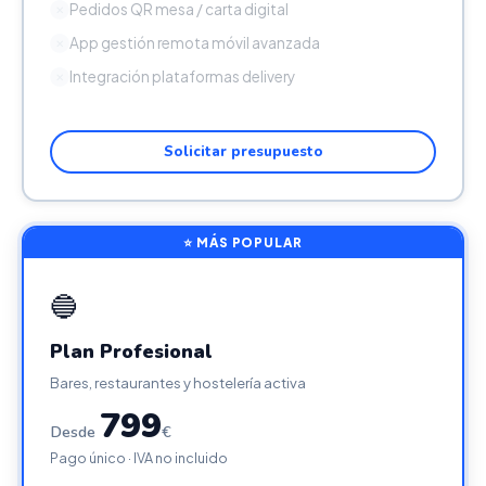
Pedidos QR mesa / carta digital
✕
App gestión remota móvil avanzada
✕
Integración plataformas delivery
✕
Solicitar presupuesto
⭐ MÁS POPULAR
🔵
Plan Profesional
Bares, restaurantes y hostelería activa
799
Desde
€
Pago único · IVA no incluido