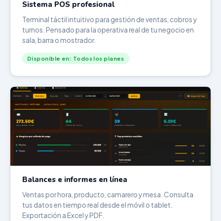
Sistema POS profesional
Terminal táctil intuitivo para gestión de ventas, cobros y
turnos. Pensado para la operativa real de tu negocio en
sala, barra o mostrador.
Disponible en: Todos los planes
Balances e informes en línea
Ventas por hora, producto, camarero y mesa. Consulta
tus datos en tiempo real desde el móvil o tablet.
Exportación a Excel y PDF.