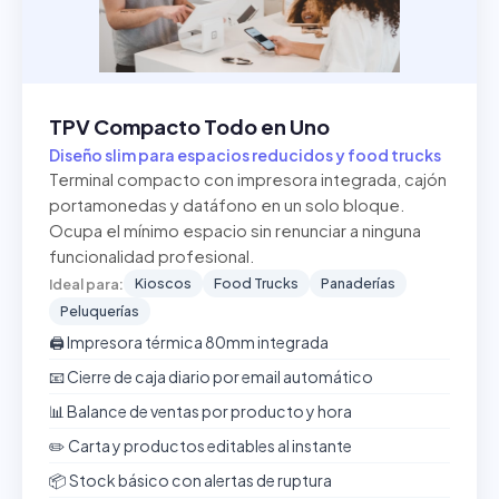
TPV Compacto Todo en Uno
Diseño slim para espacios reducidos y food trucks
Terminal compacto con impresora integrada, cajón
portamonedas y datáfono en un solo bloque.
Ocupa el mínimo espacio sin renunciar a ninguna
funcionalidad profesional.
Kioscos
Food Trucks
Panaderías
Ideal para:
Peluquerías
🖨️ Impresora térmica 80mm integrada
📧 Cierre de caja diario por email automático
📊 Balance de ventas por producto y hora
✏️ Carta y productos editables al instante
📦 Stock básico con alertas de ruptura