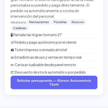
personaliza su pedido y paga directamente. El
pedido va automáticamente a cocina sin
intervención del personal.
Restaurantes
Pizzerías
Kioscos
Ideal para:
Cadenas
🖥️ Pantalla táctil gran formato 21"
🛒 Pedido y pago autónomo por el cliente
🖨️ Ticket impreso o enviado al móvil
📊 Estadísticas de uso y ventas en tiempo real
✏️ Carta actualizable desde panel remoto
📦 Descuento de stock automático por pedido
Solicitar presupuesto — Kiosco Autoservicio
Táctil