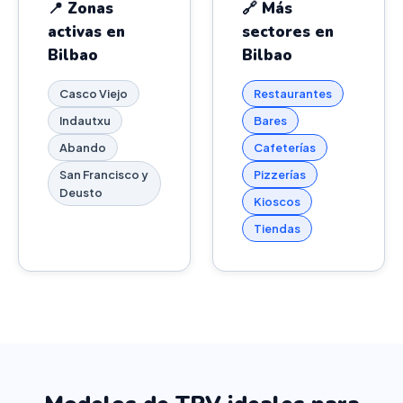
📍 Zonas
🔗 Más
activas en
sectores en
Bilbao
Bilbao
Casco Viejo
Restaurantes
Indautxu
Bares
Abando
Cafeterías
San Francisco y
Pizzerías
Deusto
Kioscos
Tiendas