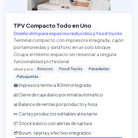
TPV Compacto Todo en Uno
Diseño slim para espacios reducidos y food trucks
Terminal compacto con impresora integrada, cajón
portamonedas y datáfono en un solo bloque.
Ocupa el mínimo espacio sin renunciar a ninguna
funcionalidad profesional.
Kioscos
Food Trucks
Panaderías
Ideal para:
Peluquerías
🖨️ Impresora térmica 80mm integrada
📧 Cierre de caja diario por email automático
📊 Balance de ventas por producto y hora
✏️ Carta y productos editables al instante
📦 Stock básico con alertas de ruptura
💳 Bizum, tarjeta y efectivo integrados