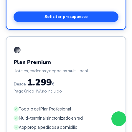
Solicitar presupuesto
🟣
Plan Premium
Hoteles, cadenas y negocios multi-local
1.299
Desde
€
Pago único · IVA no incluido
Todo lo del Plan Profesional
✓
Multi-terminal sincronizado en red
✓
App propia pedidos a domicilio
✓