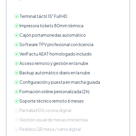
Terminal táctil 15" Full HD
✓
Impresora tickets 80mm térmica
✓
Cajón portamonedas automático
✓
Software TPV profesional con licencia
✓
VeriFactu AEAT homologado incluido
✓
Acceso remoto y gestión en la nube
✓
Backup automático diario en la nube
✓
Configuración y puesta en marcha guiada
✓
Formación online personalizada (2h)
✓
Soporte técnico remoto 6 meses
✓
Pantalla KDS cocina digital
✕
Gestión visual de mesas interactiva
✕
Pedidos QR mesa / carta digital
✕