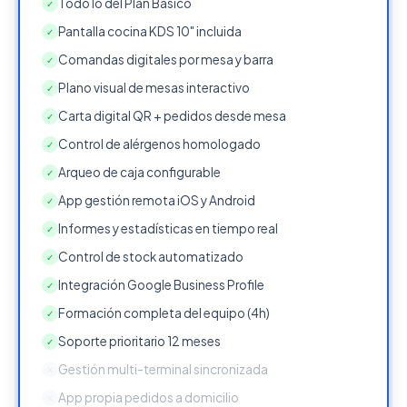
Todo lo del Plan Básico
✓
Pantalla cocina KDS 10" incluida
✓
Comandas digitales por mesa y barra
✓
Plano visual de mesas interactivo
✓
Carta digital QR + pedidos desde mesa
✓
Control de alérgenos homologado
✓
Arqueo de caja configurable
✓
App gestión remota iOS y Android
✓
Informes y estadísticas en tiempo real
✓
Control de stock automatizado
✓
Integración Google Business Profile
✓
Formación completa del equipo (4h)
✓
Soporte prioritario 12 meses
✓
Gestión multi-terminal sincronizada
✕
App propia pedidos a domicilio
✕