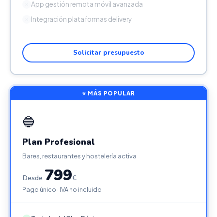
App gestión remota móvil avanzada
✕
Integración plataformas delivery
✕
Solicitar presupuesto
⭐ MÁS POPULAR
🔵
Plan Profesional
Bares, restaurantes y hostelería activa
799
Desde
€
Pago único · IVA no incluido