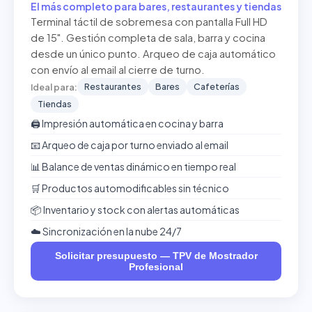
El más completo para bares, restaurantes y tiendas
Terminal táctil de sobremesa con pantalla Full HD
de 15". Gestión completa de sala, barra y cocina
desde un único punto. Arqueo de caja automático
con envío al email al cierre de turno.
Restaurantes
Bares
Cafeterías
Ideal para:
Tiendas
🖨️ Impresión automática en cocina y barra
📧 Arqueo de caja por turno enviado al email
📊 Balance de ventas dinámico en tiempo real
🛒 Productos automodificables sin técnico
📦 Inventario y stock con alertas automáticas
☁️ Sincronización en la nube 24/7
Solicitar presupuesto — TPV de Mostrador
Profesional