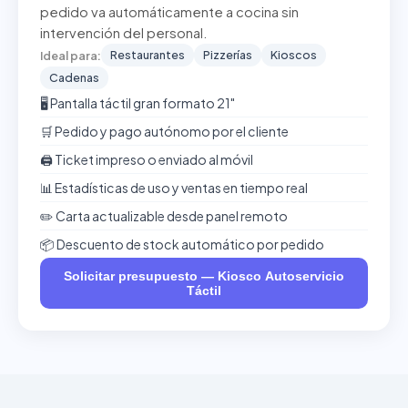
pedido va automáticamente a cocina sin
intervención del personal.
Restaurantes
Pizzerías
Kioscos
Ideal para:
Cadenas
🖥️ Pantalla táctil gran formato 21"
🛒 Pedido y pago autónomo por el cliente
🖨️ Ticket impreso o enviado al móvil
📊 Estadísticas de uso y ventas en tiempo real
✏️ Carta actualizable desde panel remoto
📦 Descuento de stock automático por pedido
Solicitar presupuesto — Kiosco Autoservicio
Táctil