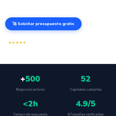
cualquier lugar. VeriFactu incluido. Desde 499€.
🚀 Solicitar presupuesto gratis
⭐
✅
★★★★★
4.9/5
(87 reseñas)
VeriFactu incluido
📦
🔒
Envío a toda España
Sin cuotas ocultas
+
500
52
Negocios activos
Capitales cubiertas
<2h
4.9/5
Tiempo de respuesta
87 reseñas verificadas