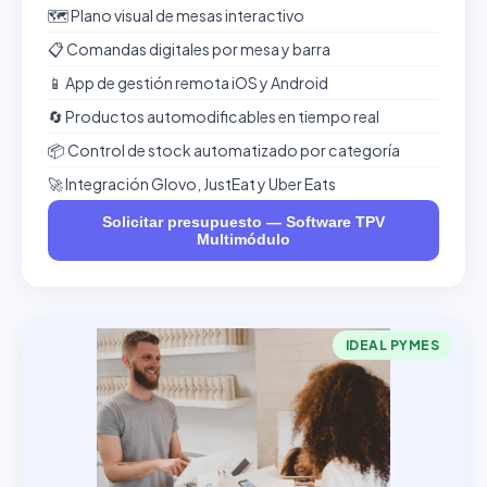
🗺️ Plano visual de mesas interactivo
📋 Comandas digitales por mesa y barra
📱 App de gestión remota iOS y Android
🔄 Productos automodificables en tiempo real
📦 Control de stock automatizado por categoría
🚀 Integración Glovo, JustEat y Uber Eats
Solicitar presupuesto — Software TPV
Multimódulo
IDEAL PYMES