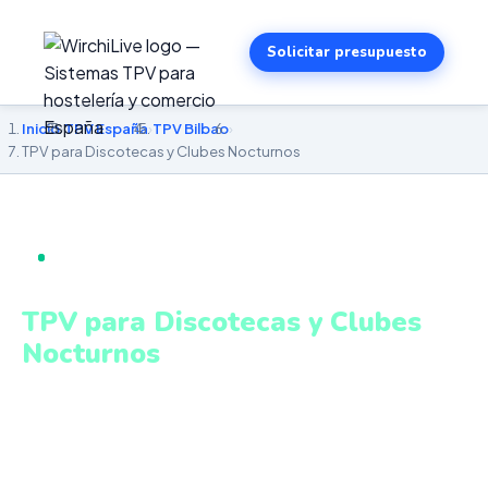
Solicitar presupuesto
Inicio
›
TPV España
›
TPV Bilbao
›
TPV para Discotecas y Clubes Nocturnos
TPV PARA DISCOTECAS Y CLUBES NOCTURNOS EN
BILBAO
TPV para Discotecas y Clubes
Nocturnos
en Bilbao
Control de barras, reservas VIP, gestión de sala y cobros
ágiles en entornos de alto volumen. Sistema intuitivo y
conectado para gestionar tu negocio en Bilbao desde