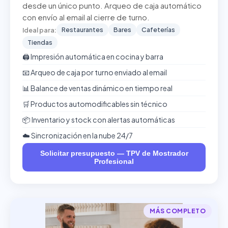
desde un único punto. Arqueo de caja automático
con envío al email al cierre de turno.
Restaurantes
Bares
Cafeterías
Ideal para:
Tiendas
🖨️ Impresión automática en cocina y barra
📧 Arqueo de caja por turno enviado al email
📊 Balance de ventas dinámico en tiempo real
🛒 Productos automodificables sin técnico
📦 Inventario y stock con alertas automáticas
☁️ Sincronización en la nube 24/7
Solicitar presupuesto — TPV de Mostrador
Profesional
MÁS COMPLETO