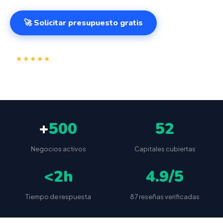
🚀 Solicitar presupuesto gratis
⭐
✅
★★★★★
4.9/5
(87 reseñas)
VeriFactu incluido
📦
🔒
Envío a toda España
Sin cuotas ocultas
+
500
52
Negocios activos
Capitales cubiertas
<2h
4.9/5
Tiempo de respuesta
87 reseñas verificadas