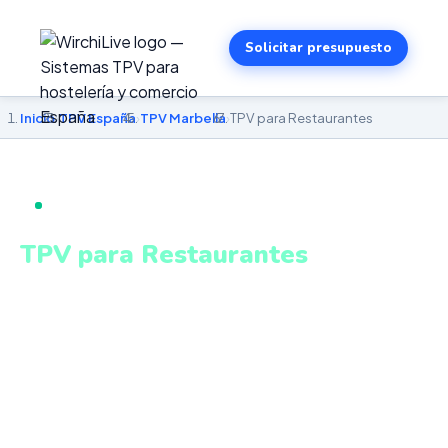
Solicitar presupuesto
Inicio
›
TPV España
›
TPV Marbella
›
TPV para Restaurantes
TPV PARA RESTAURANTES EN MARBELLA
TPV para Restaurantes
en Marbella
Pantalla KDS, gestión de mesas, menú del día,
escandallo y control de alérgenos homologado. Sistema
intuitivo y conectado para gestionar tu negocio en
Marbella desde cualquier lugar. VeriFactu incluido.
Desde 499€.