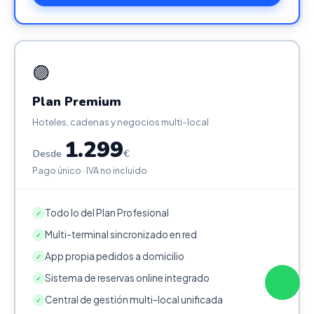
🟣
Plan Premium
Hoteles, cadenas y negocios multi-local
1.299
Desde
€
Pago único · IVA no incluido
Todo lo del Plan Profesional
✓
Multi-terminal sincronizado en red
✓
App propia pedidos a domicilio
✓
Sistema de reservas online integrado
✓
Central de gestión multi-local unificada
✓