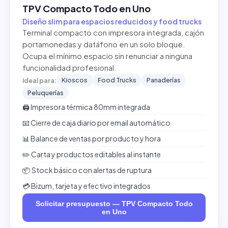
TPV Compacto Todo en Uno
Diseño slim para espacios reducidos y food trucks
Terminal compacto con impresora integrada, cajón
portamonedas y datáfono en un solo bloque.
Ocupa el mínimo espacio sin renunciar a ninguna
funcionalidad profesional.
Kioscos
Food Trucks
Panaderías
Ideal para:
Peluquerías
🖨️ Impresora térmica 80mm integrada
📧 Cierre de caja diario por email automático
📊 Balance de ventas por producto y hora
✏️ Carta y productos editables al instante
📦 Stock básico con alertas de ruptura
💳 Bizum, tarjeta y efectivo integrados
Solicitar presupuesto — TPV Compacto Todo
en Uno