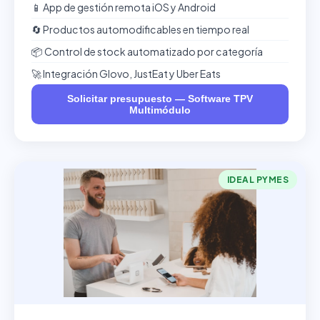
📱 App de gestión remota iOS y Android
🔄 Productos automodificables en tiempo real
📦 Control de stock automatizado por categoría
🚀 Integración Glovo, JustEat y Uber Eats
Solicitar presupuesto — Software TPV
Multimódulo
IDEAL PYMES