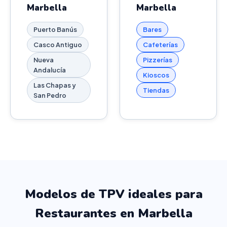
Marbella
Marbella
Puerto Banús
Bares
Casco Antiguo
Cafeterías
Nueva
Pizzerías
Andalucía
Kioscos
Las Chapas y
Tiendas
San Pedro
Modelos de TPV ideales para
Restaurantes en Marbella