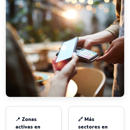
📍 Zonas
🔗 Más
activas en
sectores en