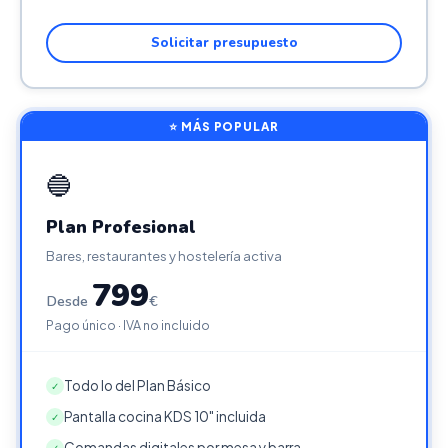
Solicitar presupuesto
⭐ MÁS POPULAR
🔵
Plan Profesional
Bares, restaurantes y hostelería activa
799
Desde
€
Pago único · IVA no incluido
Todo lo del Plan Básico
✓
Pantalla cocina KDS 10" incluida
✓
Comandas digitales por mesa y barra
✓