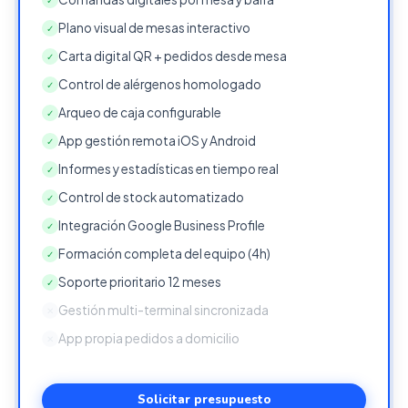
Plano visual de mesas interactivo
✓
Carta digital QR + pedidos desde mesa
✓
Control de alérgenos homologado
✓
Arqueo de caja configurable
✓
App gestión remota iOS y Android
✓
Informes y estadísticas en tiempo real
✓
Control de stock automatizado
✓
Integración Google Business Profile
✓
Formación completa del equipo (4h)
✓
Soporte prioritario 12 meses
✓
Gestión multi-terminal sincronizada
✕
App propia pedidos a domicilio
✕
Solicitar presupuesto