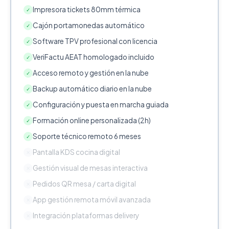
Impresora tickets 80mm térmica
✓
Cajón portamonedas automático
✓
Software TPV profesional con licencia
✓
VeriFactu AEAT homologado incluido
✓
Acceso remoto y gestión en la nube
✓
Backup automático diario en la nube
✓
Configuración y puesta en marcha guiada
✓
Formación online personalizada (2h)
✓
Soporte técnico remoto 6 meses
✓
Pantalla KDS cocina digital
✕
Gestión visual de mesas interactiva
✕
Pedidos QR mesa / carta digital
✕
App gestión remota móvil avanzada
✕
Integración plataformas delivery
✕